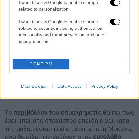
I want to allow Google to enable storage
που το Four Seasons δεν επέλεξε το δικό
related to personalization.
του ακίνητο και πράγματι, το πούλησε σε
άλλους και σε καλύτερη τιμή».
I want to allow Google to enable storage
related to security, including authentication
functionality and fraud prevention, and other
user protection.
CONFIRM
Data Deletion
Data Access
Privacy Policy
Το
περιβάλλον
του
επιχειρηματία
θα πει πως
έχει μπει στο στόχαστρο επειδή είναι κατά
της αυθαιρεσίας που επικρατεί στη Μύκονο,
ενώ θα ρίξει τις ευθύνες στον
εργολάβο
.