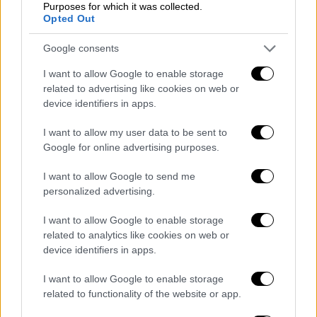
στην εταιρεία του επιχειρηματία, κάνοντας
Purposes for which it was collected.
Opted Out
τοπογραφικά και δεν ήταν συνέταιροι
πουθενά και δεν είχαν
συναλλαγές
. Γινόταν
Google consents
δηλαδή, ένα πρότζεκτ σε μια περιοχή και
I want to allow Google to enable storage
έβγαιναν και οι δυο κερδισμένοι από αυτό».
related to advertising like cookies on web or
device identifiers in apps.
«Στο κομμάτι του
Four seasons
, είχε
ανατεθεί στον 54χρονο να τοπογραφήσει την
I want to allow my user data to be sent to
περιοχή και ο επιχειρηματίας ήταν μεσίτης
Google for online advertising purposes.
στην περιοχή αυτή κάνοντας αρκετές
I want to allow Google to send me
αγοραπωλησίες. Τότε, η εταιρεία Four
personalized advertising.
seasons επέλεξε να πάρει το οικόπεδο του
επιχειρηματία και όχι του τοπογράφου. Του
I want to allow Google to enable storage
54χρονου το αγόρασαν άλλοι Άραβες.
Και τα
related to analytics like cookies on web or
device identifiers in apps.
δυο οικόπεδα είχαν δρόμο κανονικά.
Δεν
είχαν κόντρα ποτέ γι’αυτό. Μάλιστα,
I want to allow Google to enable storage
υπάρχουν και τα μηνύματα από τότε που ο
related to functionality of the website or app.
επιχειρηματίας του έλεγε να μην ανησυχεί