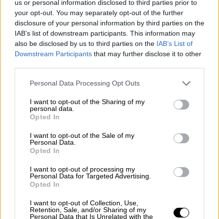
us or personal information disclosed to third parties prior to
διενέξεις και κόντρες με τον 54χρονο
your opt-out. You may separately opt-out of the further
τοπογράφο.
Όπως θα πει το περιβάλλον του
disclosure of your personal information by third parties on the
IAB’s list of downstream participants. This information may
επιχειρηματία, δεν υπήρξε αντιδικία για τα
also be disclosed by us to third parties on the
IAB’s List of
οικόπεδα στον Άγιο Στέφανο Μυκόνου.
Downstream Participants
that may further disclose it to other
third parties.
«Όλα όσα ακούγονται είναι
ανακρίβειες
. Δεν
τον έχει καλέσει κανείς για να
καταθέσει
. Ο
Please note that this website/app uses one or more Google
Personal Data Processing Opt Outs
services and may gather and store information including but
επιχειρηματίας δεν είχε ποτέ «τυφλό»
not limited to your visit or usage behaviour. You may click to
I want to opt-out of the Sharing of my
οικόπεδο. Δεν υπάρχει οικόπεδο με
personal data.
grant or deny consent to Google and its third-party tags to
Opted In
αντιδικία στον Άγιο Στέφανο. Ο
use your data for below specified purposes in below Google
επιχειρηματίας
δεν είχε ποτέ αντιδικία με
consent section.
I want to opt-out of the Sale of my
Personal Data.
τον νεκρό τοπογράφο. Αντιθέτως, ήταν
Opted In
συνεργάτες 12 χρόνια και κάποια στιγμή ο
I want to opt-out of processing my
Παναγιώτης Στάθης επέλεξε να δουλέψει με
Personal Data for Targeted Advertising.
κάποιους άλλους επιχειρηματίες και είχε
Opted In
φτιάξει δική του ομάδα. Όσο συνεργάζονταν,
I want to opt-out of Collection, Use,
ο τοπογράφος ήταν εξωτερικός συνεργάτης
Retention, Sale, and/or Sharing of my
Personal Data that Is Unrelated with the