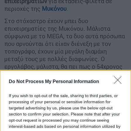
επιχειρηματιών
για εκτάσεις-φιλέτα σε
περιοχές της
Μυκόνου
.
Στο στόχαστρο έχουν μπει δυο
επιχειρηματίες της Μυκόνου. Μάλιστα
σύμφωνα με το MEGA, τα δυο αυτά πρόσωπα
που αρνούνται ότι είχαν διένεξη με τον
τοπογράφο, έχουν μία μεγάλη διαμάχη
μεταξύ τους με πολλές διαφωνίες. Ο
εργολάβος, μάλιστα, θα πει πως ο 54χρονος
τοπογράφος είχε διαφορές με τον
επιχειρηματία, κάτι όμως που ο τελευταίος
Do Not Process My Personal Information
θα το διαψεύσει.
If you wish to opt-out of the sale, sharing to third parties, or
«Δεν υπήρχε αντιδικία με τον
processing of your personal or sensitive information for
targeted advertising by us, please use the below opt-out
τοπογράφο»
section to confirm your selection. Please note that after your
opt-out request is processed you may continue seeing
Από την πλευρά του και ο επιχειρηματίας
interest-based ads based on personal information utilized by
της Μυκόνου
θα αρνηθεί πως υπήρχαν