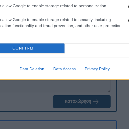
παδούς.
o allow Google to enable storage related to personalization.
ποιηθούν σήμερα το πρωί.
o allow Google to enable storage related to security, including
cation functionality and fraud prevention, and other user protection.
. Το ΕΘΝΟΣ θα παρεμβαίνει και τα προσβλητικά σχόλια θα
CONFIRM
Data Deletion
Data Access
Privacy Policy
καταχώρηση