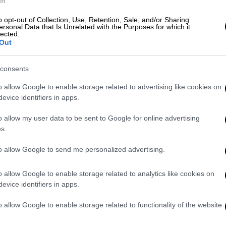
In
o opt-out of Collection, Use, Retention, Sale, and/or Sharing
ersonal Data that Is Unrelated with the Purposes for which it
lected.
Out
χομαι τις κατηγορίες, ερμηνεύονται
«Νάνσυ» μέσα από τη φυλακή
consents
o allow Google to enable storage related to advertising like cookies on
evice identifiers in apps.
o allow my user data to be sent to Google for online advertising
s.
ίστηκαν και κατασχέθηκαν
χειροβομβίδες,
to allow Google to send me personalized advertising.
λύτερο των 200.000 ευρώ. Η εγκληματική
αι με το
εμπόριο ναρκωτικών
σε περιοχές
o allow Google to enable storage related to analytics like cookies on
evice identifiers in apps.
θρώθηκε από τα στελέχη του Οργανωμένου
o allow Google to enable storage related to functionality of the website
ε
14 συλλήψεις
, μεταξύ των οποίων