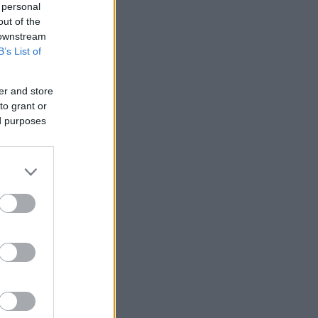
 personal
out of the
 downstream
B’s List of
er and store
to grant or
ed purposes