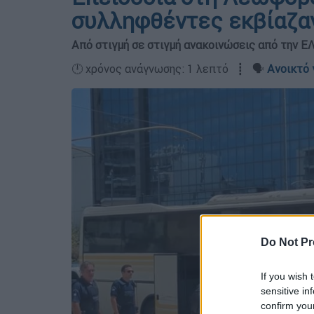
συλληφθέντες εκβίαζα
Από στιγμή σε στιγμή ανακοινώσεις από την Ε
🕛 χρόνος ανάγνωσης: 1 λεπτό ┋ 🗣️
Ανοικτό 
Do Not Pr
If you wish 
sensitive in
confirm you