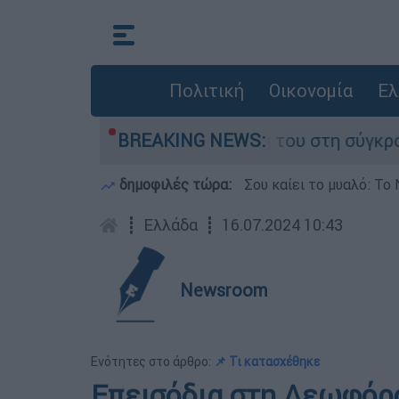
Πολιτική
Οικονομία
Ελ
Δαμίγο που έχασε τη ζωή του στη σύγκρουση ελ
BREAKING NEWS:
δημοφιλές τώρα:
Σου καίει το μυαλό: Το 
┋
Ελλάδα
┋
16.07.2024 10:43
Newsroom
Ενότητες στο άρθρο:
📌 Τι κατασχέθηκε
Επεισόδια στη Λεωφόρο