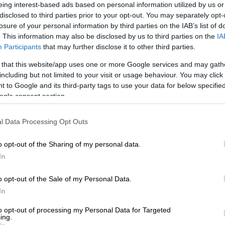
eing interest-based ads based on personal information utilized by us or
disclosed to third parties prior to your opt-out. You may separately opt-
losure of your personal information by third parties on the IAB’s list of
. This information may also be disclosed by us to third parties on the
IA
Participants
that may further disclose it to other third parties.
 that this website/app uses one or more Google services and may gath
including but not limited to your visit or usage behaviour. You may click 
ss.gr)
 to Google and its third-party tags to use your data for below specifi
ogle consent section.
 το ΕΘΝΟΣ στη Google
l Data Processing Opt Outs
εμπλέκεται σε
εκβιασμούς, ξυλοδαρμούς,
o opt-out of the Sharing of my personal data.
από τους 14
συλληφθέντες
για τα επεισόδια
In
o opt-out of the Sale of my Personal Data.
υς 4 συλληφθέντες είναι ηλικίας
36 ετών
, ο
In
 ετών
. Η συμμορία φαίνεται
to opt-out of processing my Personal Data for Targeted
ματάρχες.
ing.