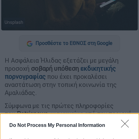
Unsplash
Προσθέστε το ΕΘΝΟΣ στη Google
Η Ασφάλεια Ήλιδας εξετάζει με μεγάλη
προσοχή
σοβαρή υπόθεση
εκδικητικής
πορνογραφίας
που έχει προκαλέσει
αναστάτωση στην τοπική κοινωνία της
Αμαλιάδας.
Σύμφωνα με τις πρώτες πληροφορίες
του
Patrisnews
, μια γυναίκα από την περιοχή
έπεσε
θύμα εκβιαστών
, οι οποίοι
Do Not Process My Personal Information
κατόρθωσαν να αποκτήσουν ένα βίντεο που
την απεικόνιζε
γυμνή
και το δημοσιοποίησαν