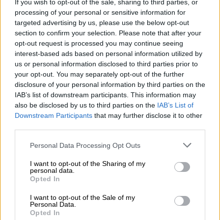
If you wish to opt-out of the sale, sharing to third parties, or
σε δημοφιλή πλατφόρμα κοινωνικής
processing of your personal or sensitive information for
δικτύωσης.
targeted advertising by us, please use the below opt-out
section to confirm your selection. Please note that after your
opt-out request is processed you may continue seeing
ΔΙΑΒΑΣΤΕ ΕΠΙΣΗΣ
interest-based ads based on personal information utilized by
us or personal information disclosed to third parties prior to
Ελλάδα
|
04.05.2024 14:20
your opt-out. You may separately opt-out of the further
disclosure of your personal information by third parties on the
Σύλληψη στην Κρήτη για revenge
IAB’s list of downstream participants. This information may
porn και ενδοοικογενειακή βία: Τι
also be disclosed by us to third parties on the
IAB’s List of
συνέβη
Downstream Participants
that may further disclose it to other
third parties.
Ελλάδα
|
24.06.2024 07:41
Please note that this website/app uses one or more Google
Personal Data Processing Opt Outs
Στον ανακριτή ο 35χρονος
services and may gather and store information including but
not limited to your visit or usage behaviour. You may click to
I want to opt-out of the Sharing of my
αξιωματικός της ΕΛΑΣ για revenge
personal data.
grant or deny consent to Google and its third-party tags to
porn - 22χρονη συνάδελφός του τον
Opted In
use your data for below specified purposes in below Google
«έδειξε» ως τον μόνο υπαίτιο
consent section.
I want to opt-out of the Sale of my
Personal Data.
Opted In