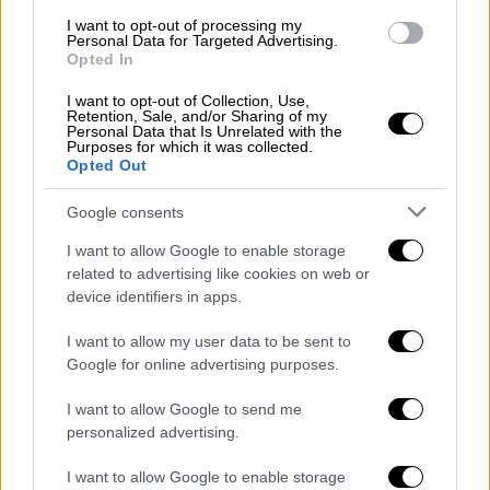
I want to opt-out of processing my
Τι συνέβη
Personal Data for Targeted Advertising.
Opted In
Η άτυχη γυναίκα αρχικά δέχθηκε απειλητικά
I want to opt-out of Collection, Use,
Retention, Sale, and/or Sharing of my
μηνύματα από τους δράστες, οι οποίοι την
Personal Data that Is Unrelated with the
ενημέρωσαν πως κατέχουν το
Purposes for which it was collected.
Opted Out
επίμαχο
βίντεο
και στα οποία επίσης
απαιτούσαν χρηματικό ποσό για να μην
Google consents
αναρτήσουν το υλικό στα κοινωνικά δίκτυα.
I want to allow Google to enable storage
Εκείνη υπό τον φόβο της έκθεσης των
related to advertising like cookies on web or
προσωπικών της στιγμών αποφάσισε να
device identifiers in apps.
πληρώσει το ποσό που της ζητήθηκε.
I want to allow my user data to be sent to
Η καταβολή των χρημάτων όμως δεν ήταν
Google for online advertising purposes.
αρκετή για τους εκβιαστές, αφού μετά την
I want to allow Google to send me
πρώτη πληρωμή, οι δράστες επανήλθαν με
personalized advertising.
νέες απειλές, ζητώντας επιπλέον χρήματα.
Η γυναίκα, βλέποντας ότι η κατάσταση δεν
I want to allow Google to enable storage