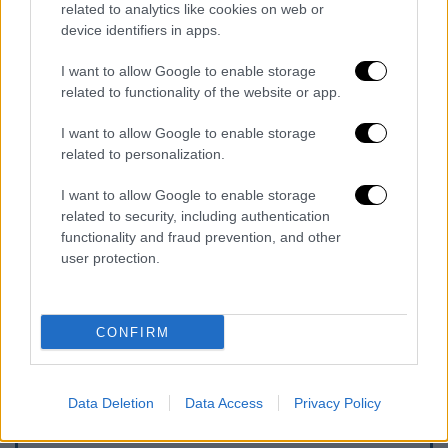
related to analytics like cookies on web or
θα είχε τέλος, αρνήθηκε να συνεχίσει τις
device identifiers in apps.
πληρωμές. Έτσι,
σε αντίποινα, οι εκβιαστές
δημοσίευσαν το βίντεο στην δημοφιλή
I want to allow Google to enable storage
πλατφόρμα, προκαλώντας σοκ και τεράστια
related to functionality of the website or app.
ψυχολογική πίεση στο θύμα.
I want to allow Google to enable storage
related to personalization.
Η υπόθεση πλέον βρίσκεται στα χέρια των
αστυνομικών της Ασφάλειας Ήλιδας, οι
I want to allow Google to enable storage
οποίοι ερευνούν το περιστατικό με την
related to security, including authentication
functionality and fraud prevention, and other
μέγιστη δυνατή προσοχή. Παράλληλα, έχει
user protection.
ενημερωθεί και η Δίωξη Ηλεκτρονικού
Εγκλήματος, με στόχο τον εντοπισμό και τη
σύλληψη των δραστών.
CONFIRM
Data Deletion
Data Access
Privacy Policy
Τα σχολιά σας δημοσιεύονται άμεσα με δική σας ευθύνη. Το
ΕΘΝΟΣ θα παρεμβαίνει και τα προσβλητικά σχόλια θα
διαγράφονται