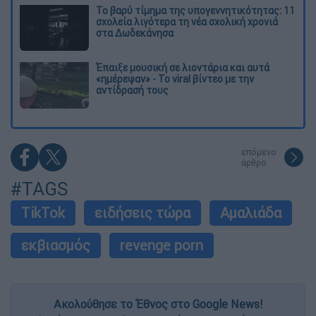
Το βαρύ τίμημα της υπογεννητικότητας: 11
σχολεία λιγότερα τη νέα σχολική χρονιά
στα Δωδεκάνησα
Έπαιξε μουσική σε λιοντάρια και αυτά
«ημέρεψαν» - Το viral βίντεο με την
αντίδρασή τους
επόμενο
άρθρο
#TAGS
TikTok
ειδήσεις τώρα
Αμαλιάδα
εκβιασμός
revenge porn
Ακολούθησε το Έθνος στο Google News!