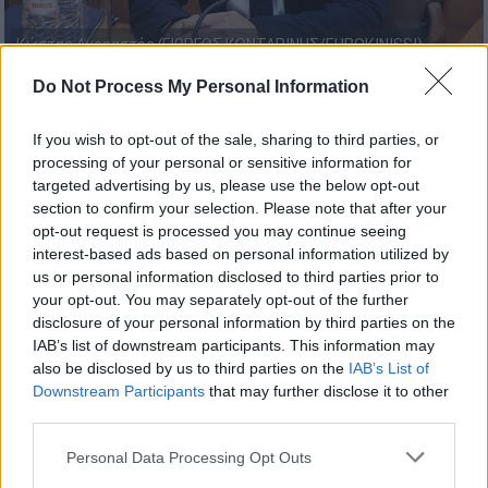
Κώστας Αγοραστός (ΓΙΩΡΓΟΣ ΚΟΝΤΑΡΙΝΗΣ/EUROKINISSI)
Do Not Process My Personal Information
Προσθέστε το ΕΘΝΟΣ στη Google
If you wish to opt-out of the sale, sharing to third parties, or
processing of your personal or sensitive information for
Η
Εισαγγελία πρωτοδικών Λάρισας
άσκησε
targeted advertising by us, please use the below opt-out
δίωξη για παράβαση καθήκοντος κατά του
section to confirm your selection. Please note that after your
πρώην περιφερειάρχη Θεσσαλίας,
Κώστα
opt-out request is processed you may continue seeing
interest-based ads based on personal information utilized by
Αγοραστού
και άλλων 3 προσώπων για τους
us or personal information disclosed to third parties prior to
χειρισμούς στο σημείο της τραγωδίας, μετά
your opt-out. You may separately opt-out of the further
τη σύγκρουση των
τρένων στα
Τέμπη
.
disclosure of your personal information by third parties on the
IAB’s list of downstream participants. This information may
also be disclosed by us to third parties on the
IAB’s List of
ΔΙΑΒΑΣΤΕ ΕΠΙΣΗΣ
Downstream Participants
that may further disclose it to other
third parties.
Ελλάδα
|
17.07.2024 19:13
Please note that this website/app uses one or more Google
Βελτιωμένη η εικόνα της φωτιάς στο
Personal Data Processing Opt Outs
services and may gather and store information including but