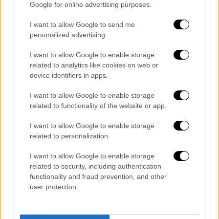
Google for online advertising purposes.
τη δικογραφία για τα Τέμπη και για το λόγο
αυτό διαβιβάζεται στην
εισαγγελία Εφετών
I want to allow Google to send me
Λάρισας.
personalized advertising.
I want to allow Google to enable storage
related to analytics like cookies on web or
device identifiers in apps.
Τα σχολιά σας δημοσιεύονται άμεσα με δική σας ευθύνη. Το
ΕΘΝΟΣ θα παρεμβαίνει και τα προσβλητικά σχόλια θα
διαγράφονται
I want to allow Google to enable storage
related to functionality of the website or app.
I want to allow Google to enable storage
related to personalization.
I want to allow Google to enable storage
related to security, including authentication
functionality and fraud prevention, and other
user protection.
καταχώρηση