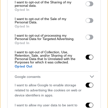
Σοφικό: Οι ισχυροί άνεμοι
not limited to your visit or usage behaviour. You may click to
I want to opt-out of the Sharing of my
δυσκολεύουν την κατάσβεση - Μάχη
personal data.
grant or deny consent to Google and its third-party tags to
Opted In
μέχρι να νυχτώσει
use your data for below specified purposes in below Google
consent section.
I want to opt-out of the Sale of my
Personal Data.
Opted In
Οι διώξεις ήρθαν μετά την ολοκλήρωση της
I want to opt-out of processing my
Personal Data for Targeted Advertising.
συμπληρωματικής έρευνας που ζήτησε η
Opted In
αντί
εισαγγελέας Εφετών
,
μετά τις μηνύσεις
I want to opt-out of Collection, Use,
συγγενών των θυμάτων.
Retention, Sale, and/or Sharing of my
Personal Data that Is Unrelated with the
Purposes for which it was collected.
Διώξεις για το μπάζωμα της περιοχής
Opted Out
Οι διώξεις είναι πλημμεληματικού
Google consents
χαρακτήρα και αφορούν σε ενέργειες που
I want to allow Google to enable storage
έκαναν οι
4 υπηρεσιακοί παράγοντες
σε
related to advertising like cookies on web or
σχέση με την διαμόρφωση του χώρου, μετά
device identifiers in apps.
το πολύνεκρο σιδηροδρομικό δυστύχημα
I want to allow my user data to be sent to
στα
Τέμπη
. Η διάταξη θεωρείται συναφής με