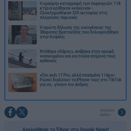
Η «μαύρη» καταγραφή των πυρκαγιών: 118
κτίρια κρίθηκαν «κόκκινα» -
Ολοκληρώθηκαν 325 αυτοψίες στις
πληγείσες περιοχές
Η πρώτη δήλωση της οικογένειας της
38χρονης Βρετανίδας που δολοφονήθηκε
στην Κυψέλη
Ντύθηκε «Χάρος», ανέβηκε στην οροφή
νοσοκομείου και κοιτούσε επίμονα τους
ασθενείς
«Όχι γκέι 17 Pro, αλλά σπασμένο 11άρι»:
Ρώσοι διαλύουν τα iPhone τους στο TikTok
για να... γίνουν πιο άνδρες
επόμενο
άρθρο
Ακολούθησε το Έθνος στο Google News!