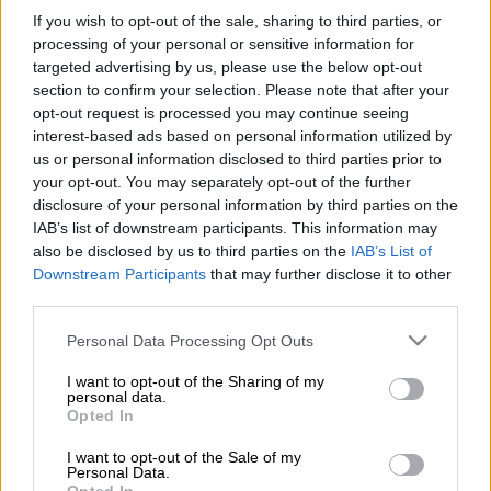
If you wish to opt-out of the sale, sharing to third parties, or
processing of your personal or sensitive information for
targeted advertising by us, please use the below opt-out
section to confirm your selection. Please note that after your
Προσθέστε το ΕΘΝΟΣ στη Google
opt-out request is processed you may continue seeing
interest-based ads based on personal information utilized by
us or personal information disclosed to third parties prior to
Συνελήφθη
στο πλαίσιο
της αυτόφωρης
your opt-out. You may separately opt-out of the further
διαδικασίας, χθες το μεσημέρι, από
disclosure of your personal information by third parties on the
αστυνομικούς του τμήματος Αντιμετώπισης
IAB’s list of downstream participants. This information may
Ρατσιστικής Βίας της διεύθυνσης
also be disclosed by us to third parties on the
IAB’s List of
Downstream Participants
that may further disclose it to other
Ασφάλειας Αττικής, ένας 49χρονος για
third parties.
σωματικές
βλάβες, εξύβριση και απειλή
-
εγκλήματα που τελέστηκαν με ρατσιστικά
Please note that this website/app uses one or more Google
Personal Data Processing Opt Outs
services and may gather and store information including but
χαρακτηριστικά.
not limited to your visit or usage behaviour. You may click to
I want to opt-out of the Sharing of my
personal data.
grant or deny consent to Google and its third-party tags to
Ειδικότερα, σύμφωνα με την αστυνομία,
ο
Opted In
use your data for below specified purposes in below Google
49χρονος,
ιδιοκτήτης συνεργείου, το
consent section.
I want to opt-out of the Sale of my
απόγευμα της Τρίτης επιτέθηκε με γροθιές
Personal Data.