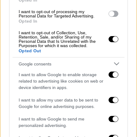
Opted In
και λακτίσματα σε βάρος 27χρονου
αλλοδαπού, εργαζόμενου στην
επιχείρησή
I want to opt-out of processing my
Personal Data for Targeted Advertising.
του, με αφορμή διαφωνία στο πλαίσιο της
Opted In
εργασιακής τους σχέσης. Κατά τη διάρκεια
της επίθεσης, ο 49χρονος απηύθυνε
I want to opt-out of Collection, Use,
Retention, Sale, and/or Sharing of my
υβριστικές
εκφράσεις
και απειλές, θίγοντας
Personal Data that Is Unrelated with the
Purposes for which it was collected.
την εθνική καταγωγή του εργαζομένου του.
Opted Out
Κατά την προσπάθεια
του αλλοδαπού να
Google consents
απομακρυνθεί
από το σημείο της επίθεσης, ο
I want to allow Google to enable storage
επιτιθέμενος επιβιβάστηκε σε όχημα εντός
related to advertising like cookies on web or
του συνεργείου και αποπειράθηκε να τον
device identifiers in apps.
χτυπήσει, καταδιώκοντας τον με αυτό και
I want to allow my user data to be sent to
στην
κοντινή περιοχή
, όπου προσέτρεξε ο
Google for online advertising purposes.
27χρονος, στην προσπάθεια του να
απεγκλωβιστεί.
I want to allow Google to send me
personalized advertising.
Ο
συλληφθείς
, με τη σε βάρος του