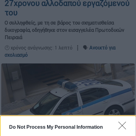
27χρονου αλλοδαπού εργαζόμενού
του
Ο συλληφθείς, με τη σε βάρος του σχηματισθείσα
δικογραφία, οδηγήθηκε στον εισαγγελέα Πρωτοδικών
Πειραιά
🕛 χρόνος ανάγνωσης: 1 λεπτό ┋ 🗣️
Ανοικτό για
σχολιασμό
Do Not Process My Personal Information