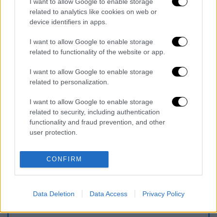
σχηματισθείσα δικογραφία, οδηγήθηκε στον
I want to allow Google to enable storage
related to analytics like cookies on web or
εισαγγελέα Πρωτοδικών Πειραιά.
device identifiers in apps.
I want to allow Google to enable storage
related to functionality of the website or app.
Τα σχολιά σας δημοσιεύονται άμεσα με δική σας ευθύνη. Το
ΕΘΝΟΣ θα παρεμβαίνει και τα προσβλητικά σχόλια θα
διαγράφονται
I want to allow Google to enable storage
related to personalization.
I want to allow Google to enable storage
related to security, including authentication
functionality and fraud prevention, and other
user protection.
CONFIRM
καταχώρηση
Data Deletion
Data Access
Privacy Policy
Διαβάστε ακόμη