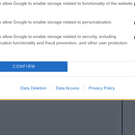
γω των ιδιαίτερα υψηλών φορτίων και των
o allow Google to enable storage related to functionality of the website
Πειραιά, Ρέντη, Καλλιθέα και Πετρούπολη,
ύ προσωπικού του ΔΕΔΔΗΕ επιχειρούν όλο
o allow Google to enable storage related to personalization.
μεσα για την όσο το δυνατόν ταχύτερη
o allow Google to enable storage related to security, including
cation functionality and fraud prevention, and other user protection.
ΔΗΕ επιχειρούν για την αποκατάσταση
δόνας και του Κερατσινίου και η
λοκληρωθεί σύντομα.
CONFIRM
. Το ΕΘΝΟΣ θα παρεμβαίνει και τα προσβλητικά σχόλια θα
Data Deletion
Data Access
Privacy Policy