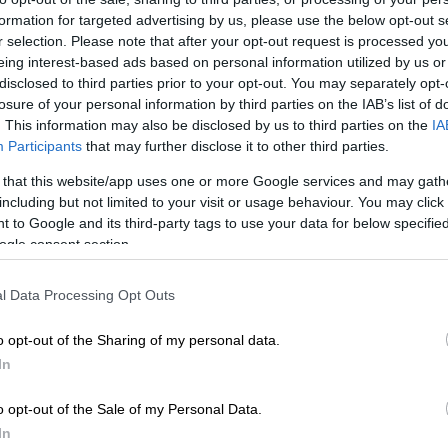
formation for targeted advertising by us, please use the below opt-out s
r selection. Please note that after your opt-out request is processed y
eing interest-based ads based on personal information utilized by us or
disclosed to third parties prior to your opt-out. You may separately opt-
losure of your personal information by third parties on the IAB’s list of
SSI)
. This information may also be disclosed by us to third parties on the
IA
Participants
that may further disclose it to other third parties.
 that this website/app uses one or more Google services and may gath
 το ΕΘΝΟΣ στη Google
including but not limited to your visit or usage behaviour. You may click 
 to Google and its third-party tags to use your data for below specifi
ου ζητά ο
ΔΕΔΔΗΕ
καθώς όπως αναφέρει οι
ogle consent section.
ται εδώ και αρκετές ημέρες -και οι
τικά κατά της βραδινές ώρες- σε
l Data Processing Opt Outs
 λόγω της αυξημένης χρήσης
o opt-out of the Sharing of my personal data.
βλάβες στο Δίκτυο.
In
o opt-out of the Sale of my Personal Data.
In