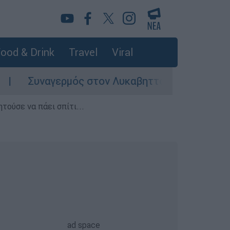
ood & Drink
Travel
Viral
ναγερμός στον Λυκαβηττό: Σορός σε προχωρημέ
τούσε να πάει σπίτι...