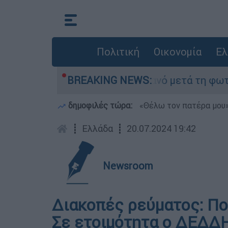
Πολιτική
Οικονομία
Ελ
τίποτα» στο Πόρτο Γερμανό μετά τη φωτιά - Αγώ
BREAKING NEWS:
δημοφιλές τώρα:
«Θέλω τον πατέρα μου»:
┋
Ελλάδα
┋
20.07.2024 19:42
Newsroom
Διακοπές ρεύματος: Πο
Σε ετοιμότητα ο ΔΕΔΔ