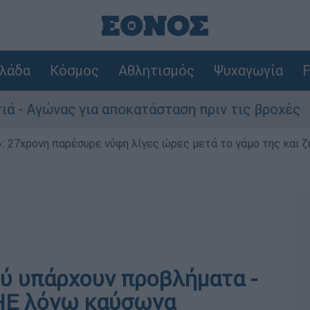
λάδα
Κόσμος
Αθλητισμός
Ψυχαγωγία
F
νας για αποκατάσταση πριν τις βροχές
Συ
 27χρονη παρέσυρε νύφη λίγες ώρες μετά το γάμο της και ζη
ύ υπάρχουν προβλήματα -
ΗΕ λόγω καύσωνα