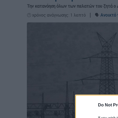
Την κατανόηση όλων των πελατών του ζητά 
🕛 χρόνος ανάγνωσης: 1 λεπτό ┋ 🗣️
Ανοικτό 
Do Not Pr
If you wish 