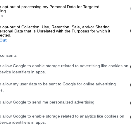
ρώτες πληροφορίες για μέγεθος και
to opt-out of processing my Personal Data for Targeted
ing.
In
o opt-out of Collection, Use, Retention, Sale, and/or Sharing
ersonal Data that Is Unrelated with the Purposes for which it
lected.
 Φυλάκιση 37 μηνών χωρίς αναστολή
Out
consents
o allow Google to enable storage related to advertising like cookies on
evice identifiers in apps.
o allow my user data to be sent to Google for online advertising
είας
βρίσκεται σε πλήρη ετοιμότητα και
s.
ρξης του παρατεταμένου καύσωνα για την
to allow Google to send me personalized advertising.
ροβλημάτων που προκύπτουν στο Δίκτυο
ω των υψηλών θερμοκρασιών.
o allow Google to enable storage related to analytics like cookies on
evice identifiers in apps.
 τελευταίο 48ωρο έχουν εμφανίσει βλάβες