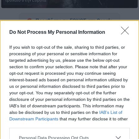
τροχαίο στην Εύβοια
Προσθέστε το ΕΘΝΟΣ στη Google
Do Not Process My Personal Information
Σοβαρό
τροχαίο
με τραυματία συνέβη το
βράδυ της Παρασκευής, 26 Ιουλίου, κοντά
If you wish to opt-out of the sale, sharing to third parties, or
στην Αγία Μαρίνα Λουκισσίων στην
Εύβοια
.
processing of your personal or sensitive information for
targeted advertising by us, please use the below opt-out
Σύμφωνα με το
evima.gr
, Ι.Χ. αυτοκίνητο υπό
section to confirm your selection. Please note that after your
opt-out request is processed you may continue seeing
απροσδιόριστες συνθήκες
εξετράπη
της
interest-based ads based on personal information utilized by
πορείας του,
αναποδογύρισε και έπιασε
us or personal information disclosed to third parties prior to
φωτιά
, με αποτέλεσμα να
τραυματιστεί
ο
your opt-out. You may separately opt-out of the further
οδηγός.
disclosure of your personal information by third parties on the
IAB’s list of downstream participants. This information may
also be disclosed by us to third parties on the
IAB’s List of
ΔΙΑΒΑΣΤΕ ΕΠΙΣΗΣ
Downstream Participants
that may further disclose it to other
third parties.
Ελλάδα
|
27.07.2024 07:31
Please note that this website/app uses one or more Google
Personal Data Processing Opt Outs