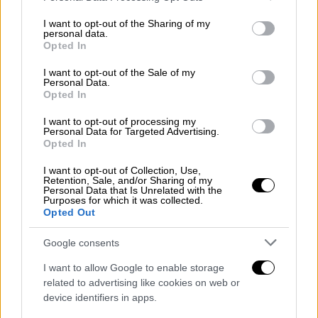
Τροχαίο στη Μεσσηνία: Σε κρίσιμη
services and may gather and store information including but
κατάσταση 19χρονος τραυματίας -
not limited to your visit or usage behaviour. You may click to
I want to opt-out of the Sharing of my
personal data.
Νεκροί ο πατέρας του και η αδερφή
grant or deny consent to Google and its third-party tags to
Opted In
του
use your data for below specified purposes in below Google
consent section.
I want to opt-out of the Sale of my
Personal Data.
Opted In
I want to opt-out of processing my
Personal Data for Targeted Advertising.
Opted In
I want to opt-out of Collection, Use,
Retention, Sale, and/or Sharing of my
Personal Data that Is Unrelated with the
Purposes for which it was collected.
Opted Out
Google consents
I want to allow Google to enable storage
related to advertising like cookies on web or
device identifiers in apps.