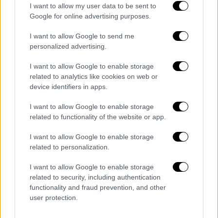
τροχαίο στην Εύβοια
I want to allow my user data to be sent to
Google for online advertising purposes.
Στο σημείο έφτασαν άμεσα
τέσσερα οχήματα
I want to allow Google to send me
της πυροσβεστικής
με οκτώ άντρες και υπό
personalized advertising.
τις οδηγίες του διοικητή του Νομού,
I want to allow Google to enable storage
Κωνσταντίνου Ψαρρού έσβησαν τη φωτιά
related to analytics like cookies on web or
που προκλήθηκε στο αυτοκίνητο.
device identifiers in apps.
I want to allow Google to enable storage
related to functionality of the website or app.
Τα σχολιά σας δημοσιεύονται άμεσα με δική σας ευθύνη. Το
ΕΘΝΟΣ θα παρεμβαίνει και τα προσβλητικά σχόλια θα
I want to allow Google to enable storage
διαγράφονται
related to personalization.
I want to allow Google to enable storage
related to security, including authentication
functionality and fraud prevention, and other
user protection.