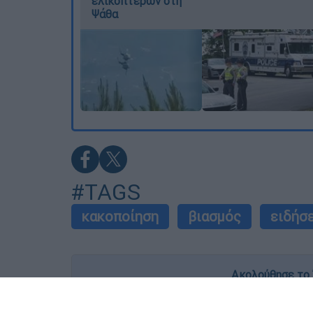
ελικοπτέρων στη
Ψάθα
#TAGS
κακοποίηση
βιασμός
ειδήσ
Ακολούθησε το 
Live όλες οι εξελίξεις λεπτό προς