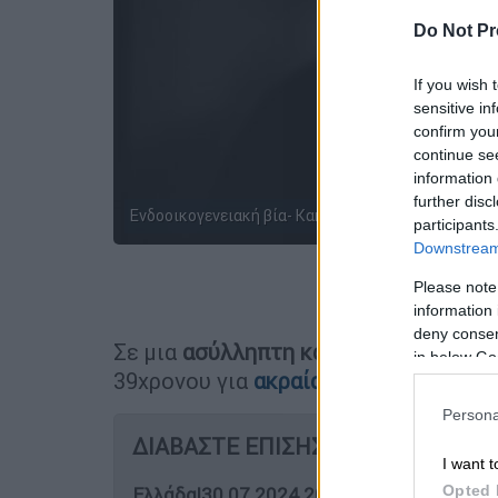
Do Not Pr
If you wish 
sensitive in
confirm you
continue se
information 
further disc
Ενδοοικογενειακή βία- Κακοποίηση / Unsplash
participants
Downstream 
Please note
Προσθέστε
information 
deny consent
Σε μια
ασύλληπτη καταγγελία
προχώρ
in below Go
39χρονου για
ακραία κακοποίηση
που
Persona
ΔΙΑΒΑΣΤΕ ΕΠΙΣΗΣ
I want t
Opted 
Ελλάδα
|
30.07.2024 20:26