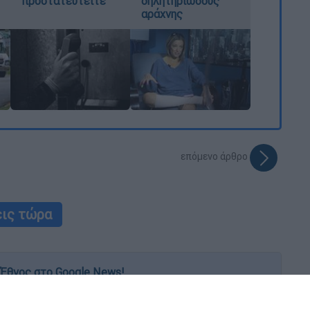
προστατευτείτε
δηλητηριώδους
αράχνης
επόμενο άρθρο
εις τώρα
Έθνος στο Google News!
 λεπτό, με την υπογραφή του www.ethnos.gr