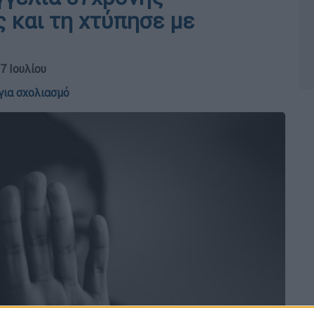
 και τη χτύπησε με
7 Ιουλίου
για σχολιασμό