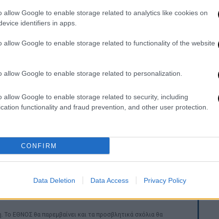
ο
39χρονος
εισέβαλε στο σπίτι της αφού
o allow Google to enable storage related to analytics like cookies on
μπάνιου
και προσπάθησε να τη
βιάσει
. Η
evice identifiers in apps.
ε στο κεφάλι με την συσκευή του
να την ξυλοκοπά. Αυτά συνέβησαν στις 15
o allow Google to enable storage related to functionality of the website
ος φέρεται να επέστρεψε στο σπίτι της
πό το τζάμι του μπάνιου.
o allow Google to enable storage related to personalization.
 στο κεφάλι
, αυτή τη φορά με τον
βραστήρα,
o allow Google to enable storage related to security, including
κε εκ νέου να τη βιάσει, εκείνη
cation functionality and fraud prevention, and other user protection.
αν ανεμιστήρα, ενώ προκάλεσε εκτεταμένες
η, στις 27 Ιουλίου. Αναφέρεται ότι κατά
CONFIRM
ρατητήρια του Αστυνομικού Μεγάρου,
37χρονη και να την απειλεί.
Data Deletion
Data Access
Privacy Policy
. Το ΕΘΝΟΣ θα παρεμβαίνει και τα προσβλητικά σχόλια θα