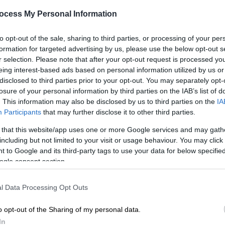
ocess My Personal Information
to opt-out of the sale, sharing to third parties, or processing of your per
formation for targeted advertising by us, please use the below opt-out s
r selection. Please note that after your opt-out request is processed y
eing interest-based ads based on personal information utilized by us or
disclosed to third parties prior to your opt-out. You may separately opt-
losure of your personal information by third parties on the IAB’s list of
. This information may also be disclosed by us to third parties on the
IA
Participants
that may further disclose it to other third parties.
 that this website/app uses one or more Google services and may gath
 το ΕΘΝΟΣ στη Google
including but not limited to your visit or usage behaviour. You may click 
 to Google and its third-party tags to use your data for below specifi
ησε 37χρονη από την
Κρήτη
σε βάρος
ogle consent section.
 υπέστη.
l Data Processing Opt Outs
o opt-out of the Sharing of my personal data.
In