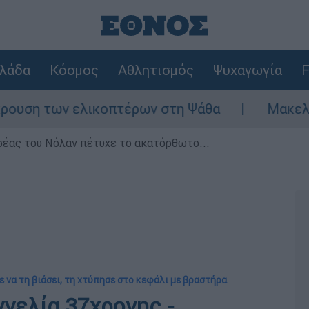
λάδα
Κόσμος
Αθλητισμός
Ψυχαγωγία
F
 των ελικοπτέρων στη Ψάθα
Μακελειό στη
σέας του Νόλαν πέτυχε το ακατόρθωτο...
ε να τη βιάσει, τη χτύπησε στο κεφάλι με βραστήρα
γγελία 37χρονης -