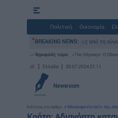
Πολιτική
Οικονομία
Ελ
 κατέθεσαν οι δύο τραυματίες από τη σύγκρουση
BREAKING NEWS:
δημοφιλές τώρα:
«Τhe Odyssey»: Ο Οδυσ
┋
Ελλάδα
┋
30.07.2024 21:11
Newsroom
Ενότητες στο άρθρο:
📌 Μπούκαρε στο σπίτι της, πήγ
Κρήτη: Αδιανόητη κατα