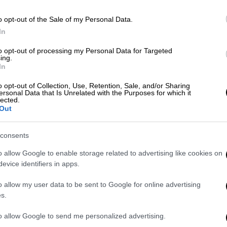
» λέει ο Ευθύμιος Λέκκας - Πού
o opt-out of the Sale of my Personal Data.
In
to opt-out of processing my Personal Data for Targeted
ing.
ς νταλίκας που συγκρούστηκε με το
In
o opt-out of Collection, Use, Retention, Sale, and/or Sharing
ersonal Data that Is Unrelated with the Purposes for which it
lected.
Out
γε να τη βιάσει, τη χτύπησε στο
consents
o allow Google to enable storage related to advertising like cookies on
evice identifiers in apps.
η οποία αρνείται ότι διατηρούσε μαζί του
ηστεία, απόπειρα βιασμού και για
o allow my user data to be sent to Google for online advertising
s.
 χρειάστηκε να διακομιστεί στο
σηλεύθηκε τελικά.
to allow Google to send me personalized advertising.