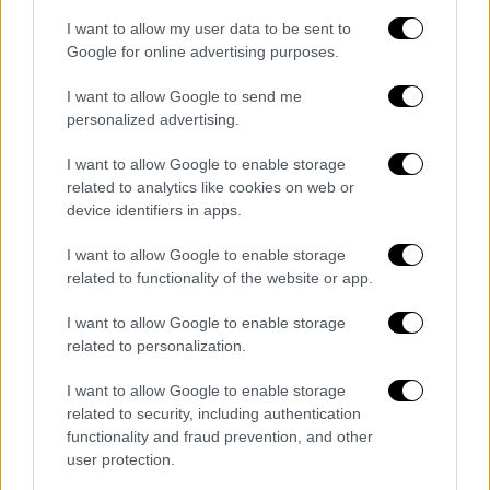
I want to allow my user data to be sent to
Google for online advertising purposes.
I want to allow Google to send me
personalized advertising.
Ο πυκνός καπνός δεν έπνιξε μόνο την
Εύβοια,
έφτασε και στην Αττική
. Σύμφωνα με
I want to allow Google to enable storage
related to analytics like cookies on web or
δορυφορική εικόνα που δημοσίευσε το
device identifiers in apps.
meteo ο καπνός χθες αργά το απόγευμα είχε
μεταφερθεί
πάνω από το Μυρτώο Πέλαγος
,
I want to allow Google to enable storage
διανύοντας απόσταση μεγαλύτερη των 150
related to functionality of the website or app.
χιλιομέτρων.
I want to allow Google to enable storage
related to personalization.
Πώς προκλήθηκε η φωτιά
I want to allow Google to enable storage
Σύμφωνα με τα ευρήματα της
Διεύθυνσης
related to security, including authentication
Αντιμετώπισης Εγκλημάτων Εμπρησμού της
functionality and fraud prevention, and other
Πυροσβεστικής Υπηρεσίας
, τα αίτια που
user protection.
προκάλεσαν την χθεσινή πυρκαγιά στον