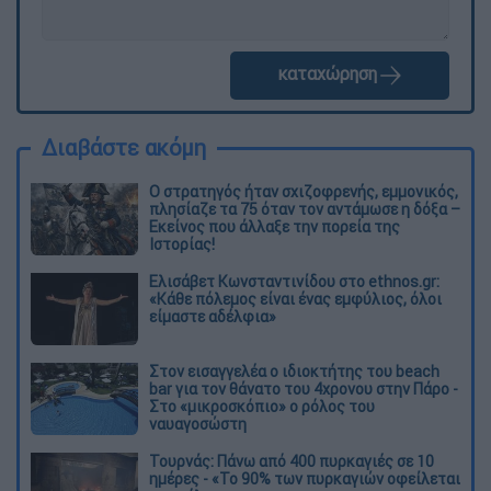
καταχώρηση
Διαβάστε ακόμη
O στρατηγός ήταν σχιζοφρενής, εμμονικός,
πλησίαζε τα 75 όταν τον αντάμωσε η δόξα –
Εκείνος που άλλαξε την πορεία της
Ιστορίας!
Ελισάβετ Κωνσταντινίδου στο ethnos.gr:
«Κάθε πόλεμος είναι ένας εμφύλιος, όλοι
είμαστε αδέλφια»
Στον εισαγγελέα ο ιδιοκτήτης του beach
bar για τον θάνατο του 4χρονου στην Πάρο -
Στο «μικροσκόπιο» ο ρόλος του
ναυαγοσώστη
Τουρνάς: Πάνω από 400 πυρκαγιές σε 10
ημέρες - «Το 90% των πυρκαγιών οφείλεται