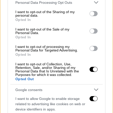
Please note that this website/app uses one or more Google
Personal Data Processing Opt Outs
το Καμάρι.
services and may gather and store information including but
not limited to your visit or usage behaviour. You may click to
I want to opt-out of the Sharing of my
Από το
112
εστάλη μήνυμα για την
personal data.
grant or deny consent to Google and its third-party tags to
Opted In
απομάκρυνση των κατοίκων του χωριού
use your data for below specified purposes in below Google
Αφράτι προς Βασιλικό, ενώ εντολή
consent section.
I want to opt-out of the Sale of my
Personal Data.
εκκένωσης δόθηκε και για τα χωριά Καμάρι,
Opted In
Καλύβια και Άγιος Γεώργιος Αρμάς.
I want to opt-out of processing my
Ο υπουργός Κλιματικής Κρίσης και
Personal Data for Targeted Advertising.
Opted In
Πολιτικής Προστασίας
Βασίλης Κικίλιας
και
η ηγεσία του Πυροσβεστικού Σώματος
I want to opt-out of Collection, Use,
Retention, Sale, and/or Sharing of my
βρέθηκαν στο σημείο της φωτιάς.
Personal Data that Is Unrelated with the
Purposes for which it was collected.
Opted Out
Google consents
I want to allow Google to enable storage
related to advertising like cookies on web or
device identifiers in apps.