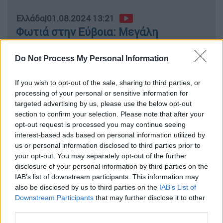
Ελλάδα
|
01.08.2024 13:21
Φωτιά στην Εύβοια: Μεγάλη
αναζωπύρωση στο Αφράτι - Ζητούν
εναέρια μέσα
Do Not Process My Personal Information
If you wish to opt-out of the sale, sharing to third parties, or
processing of your personal or sensitive information for
targeted advertising by us, please use the below opt-out
Πάνω από
183 πυροσβέστες και 8 ομάδες
section to confirm your selection. Please note that after your
πεζοπόρο με 52 οχήματα δίνουν μάχη με τις
opt-out request is processed you may continue seeing
ενεργές εστίες
, ενώ από το πρωί ξεκίνησαν
interest-based ads based on personal information utilized by
τις ρίψεις από αέρος εννέα αεροσκάφη και
us or personal information disclosed to third parties prior to
τέσσερα ελικόπτερα.
your opt-out. You may separately opt-out of the further
disclosure of your personal information by third parties on the
Η πυρκαγιά που ξέσπασε χθες το μεσημέρι
IAB’s list of downstream participants. This information may
also be disclosed by us to third parties on the
IAB’s List of
στον
Πισσώνα
, έλαβε γρήγορα διαστάσεις
Downstream Participants
that may further disclose it to other
καθώς οι άνεμοι στην περιοχή έφταναν τα
7
third parties.
μποφόρ
και εξαπλώθηκε προς το Αφράτι και