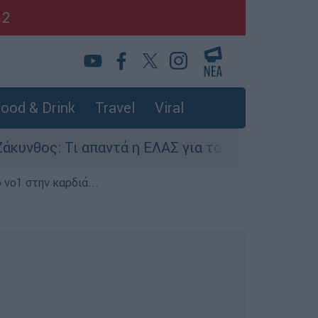
12
ood & Drink
Travel
Viral
ς: Τι απαντά η ΕΛΑΣ για τους 8 βιασμούς τουρισ
 νο1 στην καρδιά...