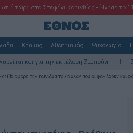
ωτιά τώρα στο Στεφάνι Κορινθίας - Ήχησε το 1
λάδα
Κόσμος
Αθλητισμός
Ψυχαγωγία
F
ι και για την εκτέλεση Ζαμπούνη
Ζάκυνθο
Netflix έφερε την ταινιάρα του Νόλαν που οι φαν έχουν κρυφό