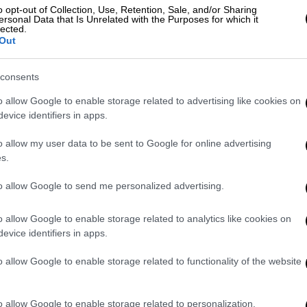
o opt-out of Collection, Use, Retention, Sale, and/or Sharing
ersonal Data that Is Unrelated with the Purposes for which it
lected.
παγόρευσε τις εισαγωγές σε
Out
consents
o allow Google to enable storage related to advertising like cookies on
evice identifiers in apps.
ιακή Διεύθυνση Κεντρικής Μακεδονίας,
αίσιο του Προγράμματος «Επίσημος Έλεγχος
o allow my user data to be sent to Google for online advertising
ας Τροφίμων» έτους 2024, εντόπισε το
s.
ασμένα μπιφτέκια.
to allow Google to send me personalized advertising.
ή με τα στοιχεία: «ΜΠΙΦΤΕΚΙ ΠΑΡΑΔΟΣΙΑΚΟ
μηνία παρασκευής: 27/07/2024 LOT
o allow Google to enable storage related to analytics like cookies on
evice identifiers in apps.
 ανάλωσης έως: 08/08/2024.
ΔΗΣ Α.Ε» με διακριτικό τίτλο «ΦΑΡΜΑ
o allow Google to enable storage related to functionality of the website
ων στο εργαστήριο του
ΕΦΕΤ Δοκιμών και
o allow Google to enable storage related to personalization.