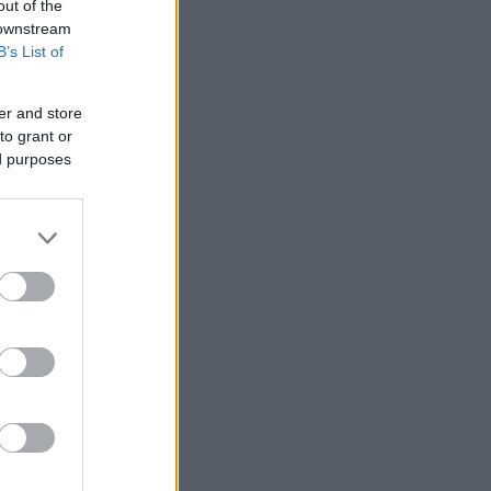
out of the
 downstream
B’s List of
er and store
to grant or
ed purposes