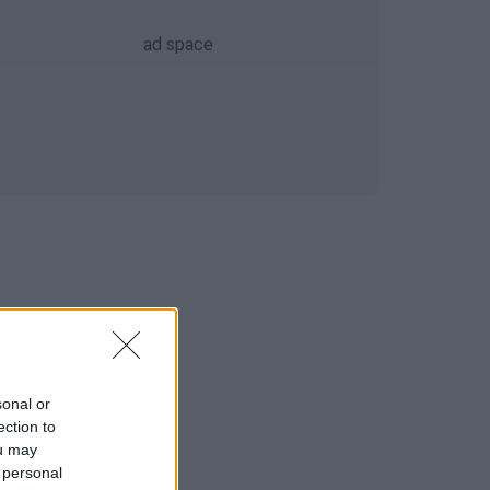
sonal or
ection to
ou may
 personal