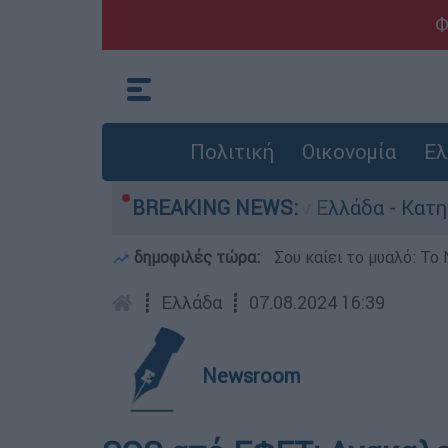
Φ
Πολιτική
Οικονομία
Ελ
για ανθρωποκτονίες στην Ελλάδα - Κατηγορείτα
BREAKING NEWS:
δημοφιλές τώρα:
Σου καίει το μυαλό: Το 
┋
Ελλάδα
┋
07.08.2024 16:39
Newsroom