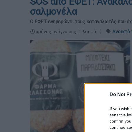
SOS από ΕΦΕΤ: Ανακαλο
σαλμονέλα
Ο ΕΦΕΤ ενημερώνει τους καταναλωτές που έχο
🕛 χρόνος ανάγνωσης: 1 λεπτό ┋ 🗣️
Ανοικτό 
Do Not Pr
If you wish 
sensitive in
confirm you
continue se