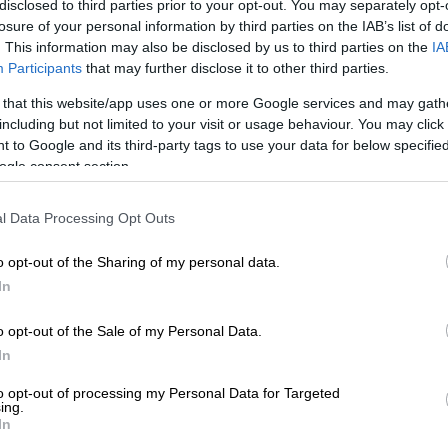
disclosed to third parties prior to your opt-out. You may separately opt-
losure of your personal information by third parties on the IAB’s list of
. This information may also be disclosed by us to third parties on the
IA
Participants
that may further disclose it to other third parties.
 that this website/app uses one or more Google services and may gath
including but not limited to your visit or usage behaviour. You may click 
 to Google and its third-party tags to use your data for below specifi
ogle consent section.
l Data Processing Opt Outs
 το ΕΘΝΟΣ στη Google
o opt-out of the Sharing of my personal data.
In
φτέκια γνωστής εταιρείας απαίτησε ο
ΕΦΕΤ)
μετά από
σαλμονέλα
που βρέθηκε σε
o opt-out of the Sale of my Personal Data.
ς καταναλωτές που το έχουν προμηθευτεί
In
to opt-out of processing my Personal Data for Targeted
ing.
In