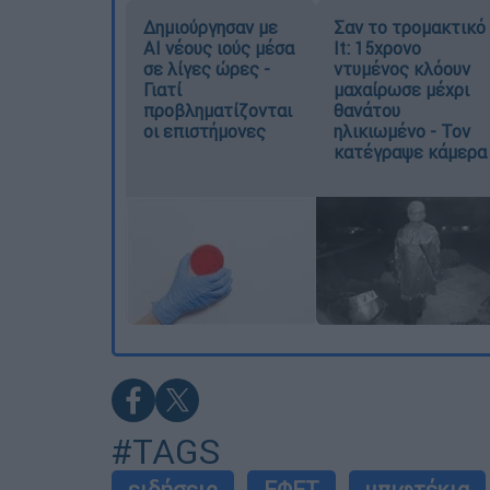
Δημιούργησαν με
Σαν το τρομακτικό
AI νέους ιούς μέσα
It: 15χρονο
σε λίγες ώρες -
ντυμένος κλόουν
Γιατί
μαχαίρωσε μέχρι
προβληματίζονται
θανάτου
οι επιστήμονες
ηλικιωμένο - Τον
κατέγραψε κάμερα
#TAGS
ειδήσεις
ΕΦΕΤ
μπιφτέκια