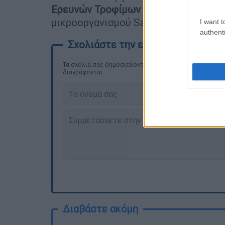
Ερευνών Τροφίμων Θεσσαλονίκης,
δι
μικροοργανισμού Salmonella spp. στ
I want t
authenti
Τα σχολιά σας δημοσιεύονται άμεσα με δική σας ευθύνη
διαγράφονται
Διαβάστε ακόμη