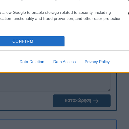
απιστώθηκε η παρουσία του παθογόνου
ο ανωτέρω δείγμα.
o allow Google to enable storage related to security, including
cation functionality and fraud prevention, and other user protection.
. Το ΕΘΝΟΣ θα παρεμβαίνει και τα προσβλητικά σχόλια θα
CONFIRM
Data Deletion
Data Access
Privacy Policy
καταχώρηση