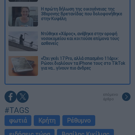
Η πρώτη δήλωση της οικογένειας της
38χρονης Βρετανίδας που δολοφονήθηκε
στην Κυψέλη
Ντύθηκε «Χάρος», ανέβηκε στην οροφή
νοσοκομείου και κοιτούσε επίμονα τους
ασθενείς
«Όχι γκέι 17 Pro, αλλά σπασμένο 11άρι»:
Ρώσοι διαλύουν τα iPhone τους στο TikTok
για να... γίνουν πιο άνδρες
επόμενο
άρθρο
#TAGS
φωτιά
Κρήτη
Ρέθυμνο
ειδήσεις τώρα
Βασίλης Κικίλιας