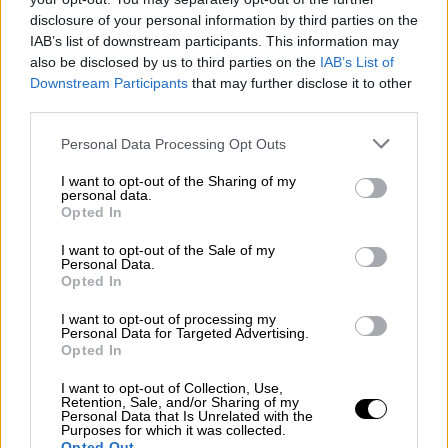
δασοκομάντος, 54 οχήματα και εθελοντές.
disclosure of your personal information by third parties on the
Συνδράμουν υδροφόρες και μηχανήματα
IAB’s list of downstream participants. This information may
έργου των Ενόπλων Δυνάμεων και της
also be disclosed by us to third parties on the
IAB’s List of
Περιφέρειας Κρήτης.
Downstream Participants
that may further disclose it to other
third parties.
Please note that this website/app uses one or more Google
Personal Data Processing Opt Outs
services and may gather and store information including but
not limited to your visit or usage behaviour. You may click to
I want to opt-out of the Sharing of my
personal data.
grant or deny consent to Google and its third-party tags to
Opted In
use your data for below specified purposes in below Google
video
consent section.
I want to opt-out of the Sale of my
Personal Data.
Opted In
I want to opt-out of processing my
Personal Data for Targeted Advertising.
Opted In
Συνδράμουν υδροφόρες και μηχανήματα
I want to opt-out of Collection, Use,
έργου των
Ενόπλων Δυνάμεων και της
Retention, Sale, and/or Sharing of my
Personal Data that Is Unrelated with the
Περιφέρειας Κρήτης
.
Purposes for which it was collected.
Opted Out