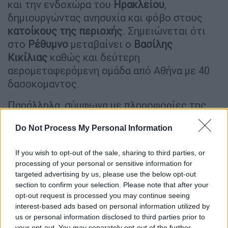
και την ενδοχώρα του
Ηρακλείου
,
δημιουργώντας ανησυχία και φόβο στους
κατοίκους της περιοχής
. Σημειώνεται ότι
στο
Ρέθυμνο
μεταβαίνει ο
Βασίλης
Κικίλιας
καθώς και δεύτερη
αερομεταφερόμενη ομάδα από Αθήνα με 40
δασοκομαντος.
Παράλληλα, σύμφωνα με πληροφορίες της
neakriti
ενισχύονται περαιτέρω από Ρόδο και
Do Not Process My Personal Information
Ελευσίνα οι εναέριες δυνάμεις που
επιχειρούν στην πυρκαγιά.
Συγκεκριμένα από
If you wish to opt-out of the sale, sharing to third parties, or
αέρος συνδράμουν 13 αεροσκάφη και 9
processing of your personal or sensitive information for
ελικόπτερα, εκ των οποίων τα δύο
targeted advertising by us, please use the below opt-out
ελικόπτερα για το συντονισμό τους
.
section to confirm your selection. Please note that after your
opt-out request is processed you may continue seeing
Επιπλέον επιχειρούν αυτή τη στιγμή
interest-based ads based on personal information utilized by
συνολικά 250 πυροσβέστες με 14 ομάδες
us or personal information disclosed to third parties prior to
your opt-out. You may separately opt-out of the further