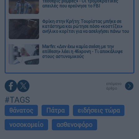
τέσσερις βόμβες» - Οι τρομοκρατικές
απειλές που ερεύνησε το FBI
Φρίκη στην Κρήτη: Τουρίστας μπήκε σε
κατάστημα και ρώτησε πόσο «κοστίζει»
ανήλικο κορίτσι για να ασελγήσει πάνω του
Marfin: «Δεν έχω καμία σχέση με την
επίθεση» λέει η 46χρονη - Τι αποκάλυψε
στους αστυνομικούς
επόμενο
άρθρο
#TAGS
θάνατος
Πάτρα
ειδήσεις τώρα
νοσοκομείο
ασθενοφόρο