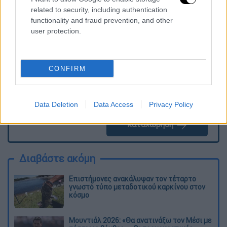
Τα σχολιά σας δημοσιεύονται άμεσα με δική σας ευθύνη. Το
related to security, including authentication
ΕΘΝΟΣ θα παρεμβαίνει και τα προσβλητικά σχόλια θα
functionality and fraud prevention, and other
διαγράφονται
user protection.
CONFIRM
Data Deletion
Data Access
Privacy Policy
καταχώρηση
Διαβάστε ακόμη
Επιστήμονες ανακάλυψαν τον τέταρτο
γνωστό τύπο μεταδοτικού καρκίνου στον
κόσμο
Μουντιάλ 2026: «Θα ανατινάξω τον Μέσι με