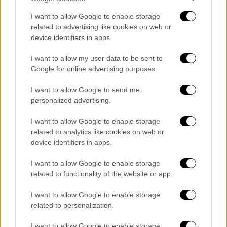
πως δεν χρήζει νοσηλείας στην
ψυχιατρική
κλινική
και αποφασίστηκε να επιστρέψει
I want to allow Google to enable storage
στο Αίγιο.
related to advertising like cookies on web or
device identifiers in apps.
Όμως ο άνδρας ενώ ανέμενε με τους
I want to allow my user data to be sent to
συνοδούς του το ασθενοφόρο άρχισε να
Google for online advertising purposes.
τρέχει και το έσκασε από το
ΠΓΝΠ
. Άμεσα
ειδοποιήθηκε η
ΕΛ.ΑΣ
και
αστυνομικοί
I want to allow Google to send me
άρχισαν να το αναζητούν όλο το βράδυ.
personalized advertising.
I want to allow Google to enable storage
Δυστυχώς όμως σήμερα ο άνδρας βρέθηκε
related to analytics like cookies on web or
σε
χωράφι νεκρός
, στην περιοχή του Κάτω
device identifiers in apps.
Καστριτσίου. Για το περιστατικό έχει
ξεκινήσει έρευνα για να διαπιστωθεί τι
I want to allow Google to enable storage
related to functionality of the website or app.
ακριβώς συνέβη και ο 54χρονος κατέληξε να
χάσει την ζωή του.
I want to allow Google to enable storage
related to personalization.
I want to allow Google to enable storage