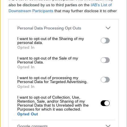
Πυροσβεστικής - Στη μάχη της
also be disclosed by us to third parties on the
IAB’s List of
κατάσβεσης και εναέρια μέσα
Downstream Participants
that may further disclose it to other
third parties.
Please note that this website/app uses one or more Google
Personal Data Processing Opt Outs
services and may gather and store information including but
Το έσκασε από το νοσοκομείο και τον
not limited to your visit or usage behaviour. You may click to
I want to opt-out of the Sharing of my
personal data.
βρήκαν νεκρό
grant or deny consent to Google and its third-party tags to
Opted In
use your data for below specified purposes in below Google
Σύμφωνα με το tempo24.news, ο 54χρονος
consent section.
I want to opt-out of the Sale of my
Personal Data.
νοσηλευόταν
στην παθολογική κλινική του
Opted In
νοσοκομείου Αιγίου
, λόγω όμως της
I want to opt-out of processing my
συμπεριφοράς που εμφάνιζε οι γιατροί χθες
Personal Data for Targeted Advertising.
το βράδυ έκριναν πως θα έπρεπε να γίνει
Opted In
ψυχιατρική εκτίμηση.
I want to opt-out of Collection, Use,
Retention, Sale, and/or Sharing of my
Πράγματι ασθενοφόρο παρέλαβε τον άνδρα
Personal Data that Is Unrelated with the
Purposes for which it was collected.
και τον μετάφερε στο
Πανεπιστημιακό
Opted Out
Νοσοκομείο Ρίου
. Εκεί οι γιατροί έκριναν
Google consents