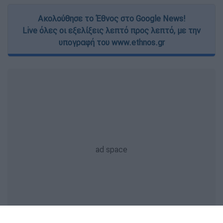
Ακολούθησε το Έθνος στο Google News!
Live όλες οι εξελίξεις λεπτό προς λεπτό, με την
υπογραφή του www.ethnos.gr