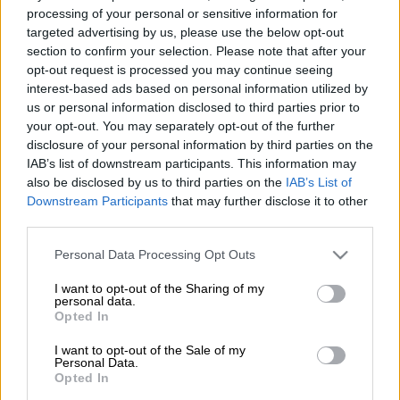
Προσθέστε το ΕΘΝΟΣ στη Google
processing of your personal or sensitive information for
targeted advertising by us, please use the below opt-out
section to confirm your selection. Please note that after your
Σοβαρό
τροχαίο ατύχημα
σημειώθηκε το
opt-out request is processed you may continue seeing
απόγευμα της Κυριακής στις 19:30 στη
interest-based ads based on personal information utilized by
Μαλακάσα
.
us or personal information disclosed to third parties prior to
your opt-out. You may separately opt-out of the further
disclosure of your personal information by third parties on the
ΔΙΑΒΑΣΤΕ ΕΠΙΣΗΣ
IAB’s list of downstream participants. This information may
also be disclosed by us to third parties on the
IAB’s List of
Ελλάδα
|
11.08.2024 19:55
Downstream Participants
that may further disclose it to other
Σπάρτη: Στο νοσοκομείο μετά από
third parties.
τροχαίο πρώην νομάρχης Λακωνίας –
Please note that this website/app uses one or more Google
Personal Data Processing Opt Outs
19χρονη υποβλήθηκε σε χειρουργική
services and may gather and store information including but
επέμβαση
not limited to your visit or usage behaviour. You may click to
I want to opt-out of the Sharing of my
personal data.
grant or deny consent to Google and its third-party tags to
Opted In
use your data for below specified purposes in below Google
Ελλάδα
|
11.08.2024 20:26
consent section.
I want to opt-out of the Sale of my
Personal Data.
Φωτιά στο Βαρνάβα: Ο καπνός
Opted In
διέσχισε 100 χιλιόμετρα!