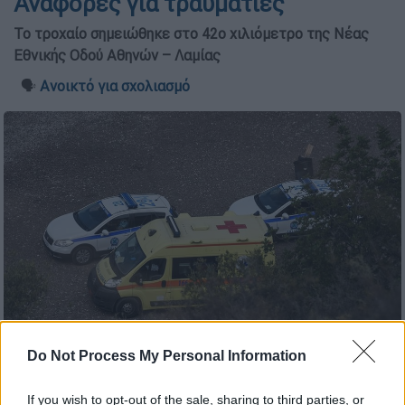
Αναφορές για τραυματίες
Το τροχαίο σημειώθηκε στο 42ο χιλιόμετρο της Νέας
Εθνικής Οδού Αθηνών – Λαμίας
🗣️
Ανοικτό για σχολιασμό
Ασθενοφόρο και περιπολικά σε παραλία (EUROKINISSI)
Do Not Process My Personal Information
If you wish to opt-out of the sale, sharing to third parties, or