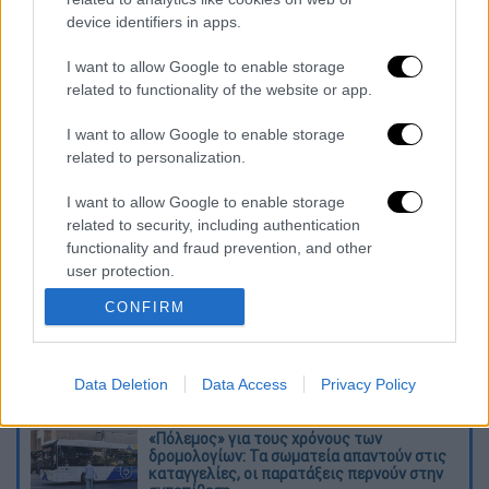
device identifiers in apps.
I want to allow Google to enable storage
related to functionality of the website or app.
I want to allow Google to enable storage
καταχώρηση
related to personalization.
I want to allow Google to enable storage
Διαβάστε ακόμη
related to security, including authentication
functionality and fraud prevention, and other
Δημιούργησαν με AI νέους ιούς μέσα σε
user protection.
λίγες ώρες - Γιατί προβληματίζονται οι
επιστήμονες
CONFIRM
Σαν το τρομακτικό It: 15χρονο ντυμένος
κλόουν μαχαίρωσε μέχρι θανάτου
ηλικιωμένο - Τον κατέγραψε κάμερα
Data Deletion
Data Access
Privacy Policy
«Πόλεμος» για τους χρόνους των
δρομολογίων: Τα σωματεία απαντούν στις
καταγγελίες, οι παρατάξεις περνούν στην