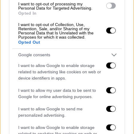
Αποκαλυπτικός χάρτης
I want to opt-out of processing my
Personal Data for Targeted Advertising.
Opted In
I want to opt-out of Collection, Use,
Retention, Sale, and/or Sharing of my
Ειδικότερα, σύμφωνα
με πληροφορίες για
Personal Data that Is Unrelated with the
Purposes for which it was collected.
άγνωστο μέχρι στιγμής λόγο συγκρούστηκαν
Opted Out
2 αυτοκίνητα
με αποτέλεσμα κατά τις ίδιες
Google consents
πηγές να τραυματιστούν ελαφρά 6 άτομα.
I want to allow Google to enable storage
Το τροχαίο σημειώθηκε στο 42ο χιλιόμετρο
related to advertising like cookies on web or
της Νέας Εθνικής Οδού Αθηνών – Λαμίας.
device identifiers in apps.
I want to allow my user data to be sent to
Google for online advertising purposes.
Τα σχολιά σας δημοσιεύονται άμεσα με δική σας ευθύνη. Το
ΕΘΝΟΣ θα παρεμβαίνει και τα προσβλητικά σχόλια θα
I want to allow Google to send me
διαγράφονται
personalized advertising.
I want to allow Google to enable storage
related to analytics like cookies on web or