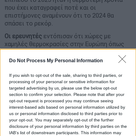
που έχει καταγραφεί ποτέ και οι
επιστήμονες αναμένουν ότι το 2024 θα
σπάσει το ρεκόρ.
Οι ερευνητές
εντόπισαν ότι χώρες με
χαμηλές θερμοκρασίες στην Ευρώπη όπως
το Ηνωμένο Βασίλειο, η Νορβηγία και η
Ελβετία θα αντιμετωπίσουν σύντομα
Do Not Process My Personal Information
περισσότερες ζεστές ημέρες. Ωστόσο, ο
απόλυτος αριθμός των νεκρών θα συνεχίσει
If you wish to opt-out of the sale, sharing to third parties, or
processing of your personal or sensitive information for
να είναι μεγαλύτερος στη νότια Ευρώπη, η
targeted advertising by us, please use the below opt-out
οποία είναι ναι μεν καλύτερα
section to confirm your selection. Please note that after your
προσαρμοσμένη σε καύσωνες αλλά
opt-out request is processed you may continue seeing
περισσότερο εκτεθειμένη σε ακραίες
interest-based ads based on personal information utilized by
us or personal information disclosed to third parties prior to
θερμοκρασίες.
your opt-out. You may separately opt-out of the further
Η πρωτιά ανήκει στην Ελλάδα!
disclosure of your personal information by third parties on the
IAB’s list of downstream participants. This information may