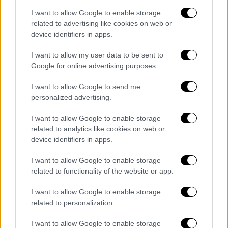
βουνά της Ανατολικής Αττικής και είχαν
I want to allow Google to enable storage
δημιουργήσει τις κατάλληλες συνθήκες για
related to advertising like cookies on web or
καταστροφική πυρκαγιά.
device identifiers in apps.
I want to allow my user data to be sent to
Google for online advertising purposes.
I want to allow Google to send me
personalized advertising.
I want to allow Google to enable storage
related to analytics like cookies on web or
device identifiers in apps.
I want to allow Google to enable storage
related to functionality of the website or app.
copyright Ap Photos
I want to allow Google to enable storage
related to personalization.
Το 2003, ένας άλλος
καύσωνας σκότωσε
70.000 ανθρώπους σε όλη την Ευρώπη και
I want to allow Google to enable storage