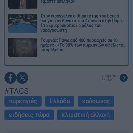
είμαστε αδέλφια»
Στον εισαγγελέα ο ιδιοκτήτης του beach
bar για τον θάνατο του 4χρονου στην Πάρο -
Στο «μικροσκόπιο» ο ρόλος του
ναυαγοσώστη
Τουρνάς: Πάνω από 400 πυρκαγιές σε 10
ημέρες - «Το 90% των πυρκαγιών οφείλεται
σε αμέλεια»
επόμενο
άρθρο
#TAGS
πυρκαγιές
Ελλάδα
καύσωνας
ειδήσεις τώρα
κλιματική αλλαγή