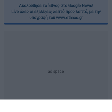
Ακολούθησε το Έθνος στο Google News!
Live όλες οι εξελίξεις λεπτό προς λεπτό, με την
υπογραφή του www.ethnos.gr