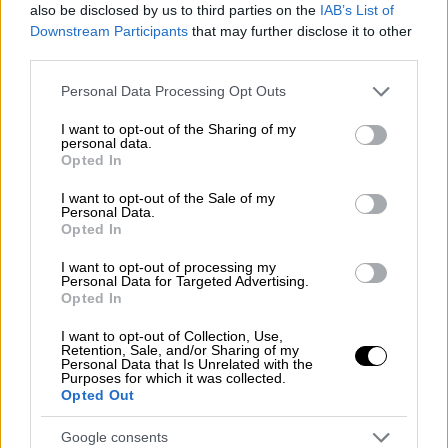
also be disclosed by us to third parties on the
IAB’s List of
Οι επιστήμονες διαπίστωσαν ότι η
Downstream Participants
that may further disclose it to other
θνησιμότητα που σχετίζεται με τη ζέστη το
third parties.
2023 ήταν η υψηλότερη στην Ελλάδα, με 393
Please note that this website/app uses one or more Google
θανάτους ανά εκατομμύριο κατοίκους,
Personal Data Processing Opt Outs
services and may gather and store information including but
ακολουθούμενη από την Ιταλία με 209
not limited to your visit or usage behaviour. You may click to
I want to opt-out of the Sharing of my
θανάτους ανά εκατομμύριο και την Ισπανία
personal data.
grant or deny consent to Google and its third-party tags to
Opted In
με 175 θανάτους ανά εκατομμύριο.
use your data for below specified purposes in below Google
consent section.
Πρόσφατα οι πυροσβεστικές δυνάμεις και
I want to opt-out of the Sale of my
Personal Data.
εθελοντές έδωσαν μάχη με τις φλόγες στα
Opted In
περίχωρα της Αθήνας· ένας άνθρωπος έχασε
I want to opt-out of processing my
τη ζωή του, δεκάδες άλλοι τραυματίστηκαν,
Personal Data for Targeted Advertising.
Opted In
σπίτια κάηκαν και χιλιάδες στρέμματα
πρασίνου άλλαξαν χρώμα και μορφή! Οι
I want to opt-out of Collection, Use,
Retention, Sale, and/or Sharing of my
συνεχείς παρουσίες καύσωνα, ο απών
Personal Data that Is Unrelated with the
χειμώνας και η παρατεταμένη ζέστη από τις
Purposes for which it was collected.
Opted Out
αρχές Μαΐου μέχρι τώρα είχαν στεγνώσει το
έδαφος στα δάση που είχαν απομείνει στα
Google consents