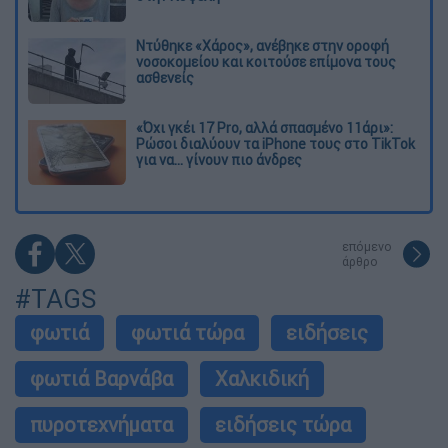
Ντύθηκε «Χάρος», ανέβηκε στην οροφή
νοσοκομείου και κοιτούσε επίμονα τους
ασθενείς
«Όχι γκέι 17 Pro, αλλά σπασμένο 11άρι»:
Ρώσοι διαλύουν τα iPhone τους στο TikTok
για να... γίνουν πιο άνδρες
επόμενο
άρθρο
#TAGS
φωτιά
φωτιά τώρα
ειδήσεις
φωτιά Βαρνάβα
Χαλκιδική
πυροτεχνήματα
ειδήσεις τώρα