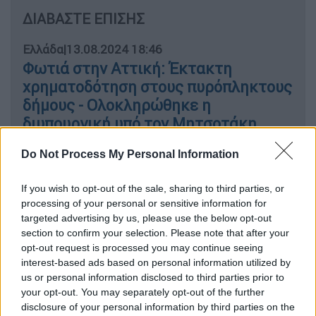
ΔΙΑΒΑΣΤΕ ΕΠΙΣΗΣ
Ελλάδα
|
13.08.2024 18:46
Φωτιά στην Αττική: Έκτακτη
χρηματοδότηση στους πυρόπληκτους
δήμους - Ολοκληρώθηκε η
διυπουργική υπό τον Μητσοτάκη
Do Not Process My Personal Information
If you wish to opt-out of the sale, sharing to third parties, or
Το περιστατικό που αποκαλύπτει το
processing of your personal or sensitive information for
thessToday.gr,
έλαβε χώρα σε νυχτερινό
targeted advertising by us, please use the below opt-out
κέντρο διασκέδασης στην
Καλλιθέα
, ωστόσο
section to confirm your selection. Please note that after your
δεν θεωρείται ως μεμονωμένο. Σύμφωνα με
opt-out request is processed you may continue seeing
interest-based ads based on personal information utilized by
μαρτυρίες η ρίψη πυροτεχνημάτων στην
us or personal information disclosed to third parties prior to
πευκόφυτη περιοχή της
Χαλκιδικής
είναι
your opt-out. You may separately opt-out of the further
αρκετά συνηθισμένη και όλα τα νυχτερινά
disclosure of your personal information by third parties on the