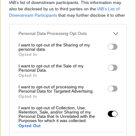
κέντρα διασκέδασης χρησιμοποιούν
IAB’s list of downstream participants. This information may
ανελλιπώς την συγκεκριμένη πρακτική μετά
also be disclosed by us to third parties on the
IAB’s List of
Downstream Participants
that may further disclose it to other
τα μεσάνυχτα.
third parties.
Please note that this website/app uses one or more Google
Personal Data Processing Opt Outs
services and may gather and store information including but
not limited to your visit or usage behaviour. You may click to
I want to opt-out of the Sharing of my
personal data.
grant or deny consent to Google and its third-party tags to
Opted In
use your data for below specified purposes in below Google
consent section.
video
I want to opt-out of the Sale of my
Personal Data.
Opted In
I want to opt-out of processing my
Personal Data for Targeted Advertising.
Opted In
«Τα πυροτεχνήματα αναπτύσσουν
I want to opt-out of Collection, Use,
Retention, Sale, and/or Sharing of my
θερμοκρασίες άνω των 500 βαθμών
Personal Data that Is Unrelated with the
Purposes for which it was collected.
Κελσίου»
Opted Out