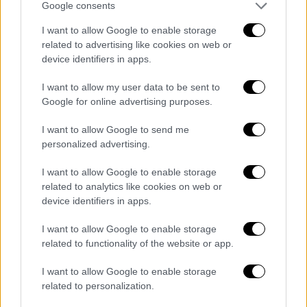
Ο
Αλέξανδρος Δημητρακόπουλος
,
Google consents
Κοσμήτορας στη σχολή Γεωπονίας,
I want to allow Google to enable storage
Δασολογίας στο ΑΠΘ αναφέρει στο
related to advertising like cookies on web or
ThessToday.gr ότι η βάση των
device identifiers in apps.
πυροτεχνημάτων είναι το φώσφορο, ένα
I want to allow my user data to be sent to
χημικό στοιχείο που ωθεί στην ανάπτυξη
Google for online advertising purposes.
θερμοκρασιών άνω των 500 βαθμών
Κελσίου. «Έστω ένα μικρό θραύσμα του
I want to allow Google to send me
πυροτεχνήματος
να πέσει σε ξερά χόρτα,
personalized advertising.
τότε εν δυνάμει μπορεί να προκαλέσει
I want to allow Google to enable storage
πυρκαγιές
. Θέλει πολλή προσοχή, γιατί οι
related to analytics like cookies on web or
κάφτρες και τα υπολείμματα των
device identifiers in apps.
πυροτεχνημάτων πέφτουν στο έδαφος με
I want to allow Google to enable storage
πολύ υψηλές θερμοκρασίες. Για να πάρουν
related to functionality of the website or app.
φωτιά τα ξερά χόρτα ή καύσιμη ύλη των
πεύκων απαιτούνται θερμοκρασίες γύρω
I want to allow Google to enable storage
στους 300 – 320 βαθμούς. Τα πυροτεχνήματα
related to personalization.
μπορεί να φτάσουν και στους 600 βαθμούς.