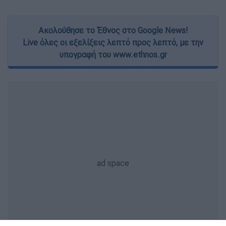
Ακολούθησε το Έθνος στο Google News!
Live όλες οι εξελίξεις λεπτό προς λεπτό, με την
υπογραφή του www.ethnos.gr