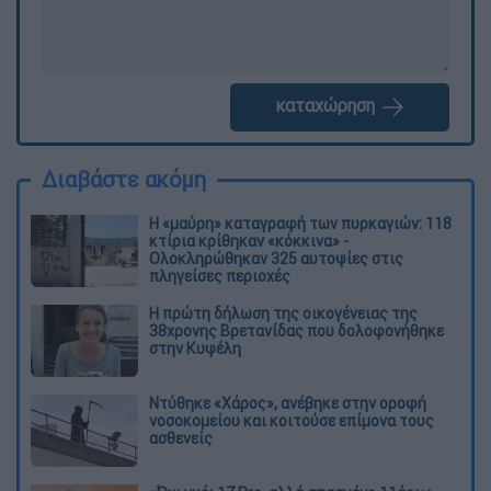
καταχώρηση
Διαβάστε ακόμη
Η «μαύρη» καταγραφή των πυρκαγιών: 118
κτίρια κρίθηκαν «κόκκινα» -
Ολοκληρώθηκαν 325 αυτοψίες στις
πληγείσες περιοχές
Η πρώτη δήλωση της οικογένειας της
38χρονης Βρετανίδας που δολοφονήθηκε
στην Κυψέλη
Ντύθηκε «Χάρος», ανέβηκε στην οροφή
νοσοκομείου και κοιτούσε επίμονα τους
ασθενείς