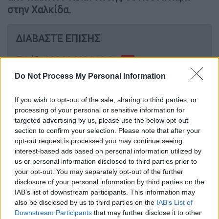
στην Χαλκίδα.
ΔΙΑΒΑΣΤΕ ΕΠΙΣΗΣ
Ελλάδα
|
22.08.2024 18:41
Χαλκιδική: Στο μοιραίο λούνα παρκ ο
Do Not Process My Personal Information
πατέρας του 19χρονου – «Η δικαίωση
είναι να πούνε ποιος σκότωσε το
If you wish to opt-out of the sale, sharing to third parties, or
παιδί»
processing of your personal or sensitive information for
targeted advertising by us, please use the below opt-out
section to confirm your selection. Please note that after your
opt-out request is processed you may continue seeing
interest-based ads based on personal information utilized by
us or personal information disclosed to third parties prior to
your opt-out. You may separately opt-out of the further
disclosure of your personal information by third parties on the
IAB’s list of downstream participants. This information may
also be disclosed by us to third parties on the
IAB’s List of
Downstream Participants
that may further disclose it to other
video