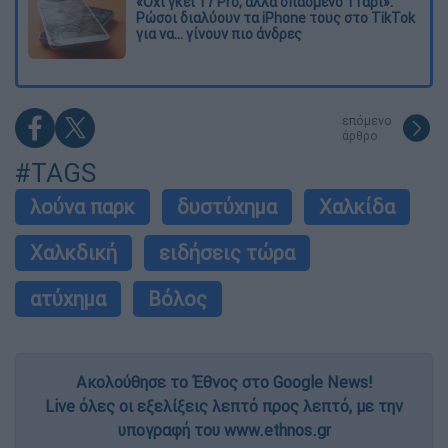
«Όχι γκέι 17 Pro, αλλά σπασμένο 11άρι»:
Ρώσοι διαλύουν τα iPhone τους στο TikTok
για να... γίνουν πιο άνδρες
επόμενο
άρθρο
#TAGS
λούνα παρκ
δυστύχημα
Χαλκίδα
Χαλκδική
ειδήσεις τώρα
ατύχημα
Βόλος
Ακολούθησε το Έθνος στο Google News!
Live όλες οι εξελίξεις λεπτό προς λεπτό, με την
υπογραφή του www.ethnos.gr