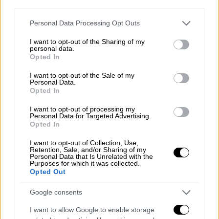
third parties.
Please note that this website/app uses one or more Google
Personal Data Processing Opt Outs
services and may gather and store information including but
not limited to your visit or usage behaviour. You may click to
I want to opt-out of the Sharing of my
personal data.
grant or deny consent to Google and its third-party tags to
Opted In
use your data for below specified purposes in below Google
consent section.
«Το παιδί μου είπε ότι
γλιστράει
. Μου είπε
I want to opt-out of the Sale of my
Personal Data.
ότι ζαλίζεται. Προσπάθησα να την κρατήσω,
Opted In
κρατήθηκε εκείνη αρχικά από ένα
σίδερο
, και
I want to opt-out of processing my
φυσικά
δεν μπορούσε να κρατηθεί
και
Personal Data for Targeted Advertising.
βρέθηκε στο έδαφος. Η ίδια ιστορία», είπε
Opted In
χαρακτηριστικά η Αναστασία Καφενιώτου.
I want to opt-out of Collection, Use,
Retention, Sale, and/or Sharing of my
Personal Data that Is Unrelated with the
«Δεκαπέντε χρόνια το λέω. Όταν το
Purposes for which it was collected.
πρωτοείπα δεν είχαν σκοτωθεί παιδιά, τώρα
Opted Out
δυστυχώς… έχουν σκοτωθεί τρία
παιδιά
,
Google consents
τσάμπα. Τι να πω άλλο; Φτάνει!», ξέσπασε η
ίδια.
I want to allow Google to enable storage