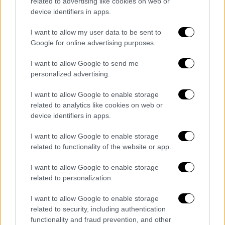
related to advertising like cookies on web or
«Από το 2009 μέχρι το 2024 η ίδια
device identifiers in apps.
ιστορία»
I want to allow my user data to be sent to
Google for online advertising purposes.
Μετά το ατύχημα η οικογένεια της Αργυρώς,
που είναι σήμερα 25 ετών, επιδόθηκε σε
I want to allow Google to send me
έναν δικαστικό αγώνα κατά της επιχείρησης
personalized advertising.
λούνα παρκ, που όπως αποδείχθηκε δεν
I want to allow Google to enable storage
τηρούσε τους κανόνες ασφαλείας.
related to analytics like cookies on web or
device identifiers in apps.
«Φωνάξαμε από τότε που είχε γίνει το
ατύχημα σε εμάς, δεν υπάρχει ασφάλεια, δεν
I want to allow Google to enable storage
υπάρχει έλεγχος, δεν υπάρχουν μέτρα.
Και
related to functionality of the website or app.
από το 2009 μέχρι το 2024 συνεχίζει η ίδια
I want to allow Google to enable storage
κατάσταση.
Ο νομοθέτης έχει κενά, ο Δήμος,
related to personalization.
ο ιδιοκτήτης, γύρω γύρω όλα είναι ένα
μπάχαλο. Για πολλά χρόνια ήμασταν στα
I want to allow Google to enable storage
related to security, including authentication
δικαστήρια. Το θέμα δεν είναι τα δικαστήρια,
functionality and fraud prevention, and other