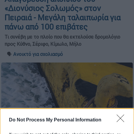
«Διονύσιος Σολωμός» στον
Πειραιά - Μεγάλη ταλαιπωρία για
πάνω από 100 επιβάτες
Τι συνέβη με το πλοίο που θα εκτελούσε δρομολόγιο
προς Κύθνο, Σέριφο, Κίμωλο, Μήλο
🗣️
Ανοικτό για σχολιασμό
Do Not Process My Personal Information