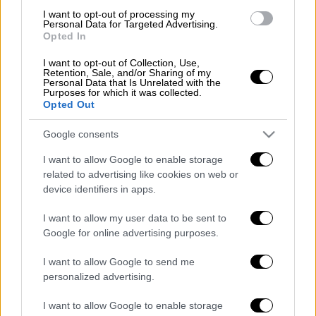
σκοτώθηκαν σε τροχαίο στην Εύβοια
I want to opt-out of processing my
- Πώς έγινε το δυστύχημα
Personal Data for Targeted Advertising.
Opted In
I want to opt-out of Collection, Use,
Retention, Sale, and/or Sharing of my
Personal Data that Is Unrelated with the
Το πλοίο
«Διονύσιος Σολωμός»
θα
Purposes for which it was collected.
Opted Out
εκτελούσε δρομολόγιο
από το λιμάνι του
Πειραιά
προς
Κύθνο, Σέριφο, Κίμωλο, Μήλο
Google consents
με 128 επιβάτες, 16 Ι.Χ, 12 φορτηγά και 8
I want to allow Google to enable storage
δίκυκλα.
related to advertising like cookies on web or
device identifiers in apps.
I want to allow my user data to be sent to
Τα σχολιά σας δημοσιεύονται άμεσα με δική σας ευθύνη. Το
Google for online advertising purposes.
ΕΘΝΟΣ θα παρεμβαίνει και τα προσβλητικά σχόλια θα
διαγράφονται
I want to allow Google to send me
personalized advertising.
I want to allow Google to enable storage