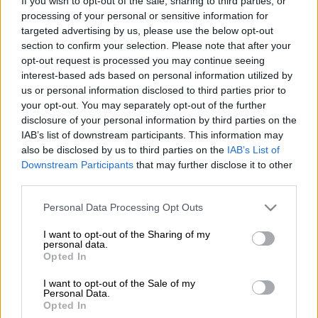
If you wish to opt-out of the sale, sharing to third parties, or
processing of your personal or sensitive information for
targeted advertising by us, please use the below opt-out
section to confirm your selection. Please note that after your
opt-out request is processed you may continue seeing
Προσθέστε το ΕΘΝΟΣ στη Google
interest-based ads based on personal information utilized by
us or personal information disclosed to third parties prior to
your opt-out. You may separately opt-out of the further
Στο λιμάνι του
Πειραιά
παραμένει το πλοίο
disclosure of your personal information by third parties on the
«
Διονύσιος
Σολωμός
» λόγω της
IAB’s list of downstream participants. This information may
απαγόρευσης απόπλου
που ανακοινώθηκε.
also be disclosed by us to third parties on the
IAB’s List of
Downstream Participants
that may further disclose it to other
Ο λόγος είναι η εμπλοκή του πρωραίου
third parties.
αριστερού κάβου στην πρωραία έλικα
Please note that this website/app uses one or more Google
Personal Data Processing Opt Outs
χειρισμών.
services and may gather and store information including but
not limited to your visit or usage behaviour. You may click to
I want to opt-out of the Sharing of my
personal data.
grant or deny consent to Google and its third-party tags to
ΔΙΑΒΑΣΤΕ ΕΠΙΣΗΣ
Opted In
use your data for below specified purposes in below Google
consent section.
Ελλάδα
|
31.08.2024 08:29
I want to opt-out of the Sale of my
Personal Data.
Θρήνος για τα δύο 20χρονα παιδιά που
Opted In