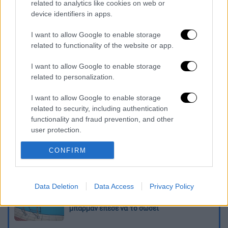
related to analytics like cookies on web or
device identifiers in apps.
I want to allow Google to enable storage
related to functionality of the website or app.
καταχώρηση
I want to allow Google to enable storage
related to personalization.
Διαβάστε ακόμη
I want to allow Google to enable storage
Από το Μίσιγκαν στον Λευκό Οίκο: Τι
related to security, including authentication
σημαίνει η νίκη του Αμπντούλ Ελ-Σαγέντ
functionality and fraud prevention, and other
για τους Δημοκρατικούς
user protection.
O στρατηγός ήταν σχιζοφρενής, εμμονικός,
CONFIRM
πλησίαζε τα 75 όταν τον αντάμωσε η δόξα –
Εκείνος που άλλαξε την πορεία της
Ιστορίας!
Data Deletion
Data Access
Privacy Policy
Πώς πνίγηκε το 4χρονο παιδί σε πισίνα
στην Πάρο: Οι γονείς ήταν στη θάλασσα, ο
μπάρμαν έπεσε να το σώσει