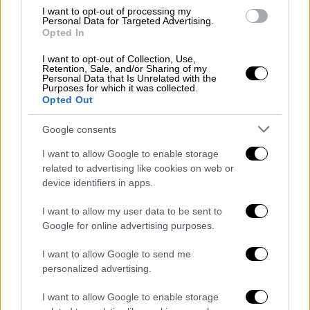
I want to opt-out of processing my
Personal Data for Targeted Advertising.
Opted In
video
I want to opt-out of Collection, Use,
Retention, Sale, and/or Sharing of my
Personal Data that Is Unrelated with the
Purposes for which it was collected.
Opted Out
Google consents
Σε εξέλιξη ο έλεγχος
I want to allow Google to enable storage
Νωρίτερα, μετέβησαν
στο
Πευκοχώρι
της
related to advertising like cookies on web or
Χαλκιδικής
οι μηχανικοί της εταιρείας που
device identifiers in apps.
δίνει πιστοποιήσεις σε παιχνίδια λούνα
I want to allow my user data to be sent to
παρκ. Οι τρεις μηχανικοί έφτασαν στη
Google for online advertising purposes.
Χαλκιδική
από την
Αθήνα
, προκειμένου να
I want to allow Google to send me
πραγματοποιήσουν ελέγχους στο μοιραίο
personalized advertising.
μηχάνημα, στο οποίο έχασε τη ζωή του ο
19χρονος. Ο έλεγχος αυτός έρχεται μετά
I want to allow Google to enable storage