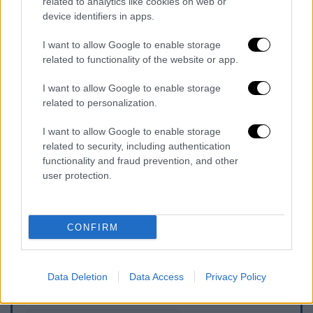
από παρέμβαση του προϊσταμένου της
related to analytics like cookies on web or
device identifiers in apps.
εισαγγελίας Εφετών Θεσσαλονίκης.
I want to allow Google to enable storage
related to functionality of the website or app.
I want to allow Google to enable storage
related to personalization.
video
I want to allow Google to enable storage
related to security, including authentication
functionality and fraud prevention, and other
user protection.
CONFIRM
Τα σχολιά σας δημοσιεύονται άμεσα με δική σας ευθύνη. Το
Data Deletion
Data Access
Privacy Policy
ΕΘΝΟΣ θα παρεμβαίνει και τα προσβλητικά σχόλια θα
διαγράφονται