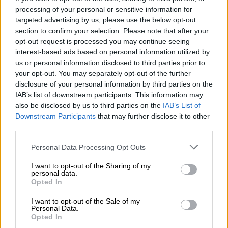
processing of your personal or sensitive information for
targeted advertising by us, please use the below opt-out
ΔΙΑΒΑΣΤΕ ΕΠΙΣΗΣ
section to confirm your selection. Please note that after your
opt-out request is processed you may continue seeing
Ελλάδα
|
04.09.2024 12:20
interest-based ads based on personal information utilized by
Οικογενειακή τραγωδία στην Ηλεία:
us or personal information disclosed to third parties prior to
your opt-out. You may separately opt-out of the further
Νεκρός 59χρονος μετά από
disclosure of your personal information by third parties on the
ενδοοικογενειακό επεισόδιο
IAB’s list of downstream participants. This information may
also be disclosed by us to third parties on the
IAB’s List of
Downstream Participants
that may further disclose it to other
third parties.
Σύμφωνα με το
Thestival
,
με την παρέμβαση
Please note that this website/app uses one or more Google
Personal Data Processing Opt Outs
των αστυνομικών που βρίσκονταν στο
services and may gather and store information including but
σημείο τα πνεύματα ηρέμησαν και ο
not limited to your visit or usage behaviour. You may click to
I want to opt-out of the Sharing of my
personal data.
grant or deny consent to Google and its third-party tags to
υπάλληλος αποχώρησε.
Opted In
use your data for below specified purposes in below Google
consent section.
I want to opt-out of the Sale of my
Personal Data.
Opted In