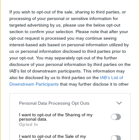
If you wish to opt-out of the sale, sharing to third parties, or
Προσθέστε το ΕΘΝΟΣ στη Google
processing of your personal or sensitive information for
targeted advertising by us, please use the below opt-out
section to confirm your selection. Please note that after your
Σοκαριστικό
τροχαίο με
παράσυρση
ανήλικης
opt-out request is processed you may continue seeing
από αυτοκίνητο σημειώθηκε νωρίς το
interest-based ads based on personal information utilized by
μεσημέρι της Τρίτης, στην ανατολική
us or personal information disclosed to third parties prior to
your opt-out. You may separately opt-out of the further
Θεσσαλονίκη
.
disclosure of your personal information by third parties on the
IAB’s list of downstream participants. This information may
ΔΙΑΒΑΣΤΕ ΕΠΙΣΗΣ
also be disclosed by us to third parties on the
IAB’s List of
Downstream Participants
that may further disclose it to other
third parties.
Ελλάδα
|
10.09.2024 13:28
Συναγερμός στο Περιστέρι: 73χρονος
Please note that this website/app uses one or more Google
Personal Data Processing Opt Outs
φέρεται να μαχαίρωσε 61χρονο - Σε
services and may gather and store information including but
not limited to your visit or usage behaviour. You may click to
I want to opt-out of the Sharing of my
σοβαρή κατάσταση ο τραυματίας
personal data.
grant or deny consent to Google and its third-party tags to
Opted In
use your data for below specified purposes in below Google
consent section.
I want to opt-out of the Sale of my