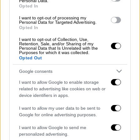
Personal Data.
Το χρονικό
Opted In
I want to opt-out of processing my
Όλα έγιναν στις 13.00 στην συμβολή των
Personal Data for Targeted Advertising.
Opted In
οδών Αλεξάνδρου Παπαναστασίου και
Κανάρη
, όταν ο οδηγός του αυτοκινήτου
I want to opt-out of Collection, Use,
Retention, Sale, and/or Sharing of my
παρέσυρε την 17χρονη κοπέλα και
στη
Personal Data that Is Unrelated with the
συνέχεια πάτησε γκάζι και εγκατέλειψε το
Purposes for which it was collected.
Opted Out
σημείο του ατυχήματος.
Google consents
Η κοπέλα μεταφέρθηκε με
ΕΚΑΒ
στο
νοσοκομείο «Γεννηματάς», όπου νοσηλεύεται
I want to allow Google to enable storage
related to advertising like cookies on web or
εκτός κινδύνου.
device identifiers in apps.
Προανάκριση διενεργεί η
τροχαία
I want to allow my user data to be sent to
Θεσσαλονίκης
ενώ γίνονται έρευνες για τον
Google for online advertising purposes.
εντοπισμό του ασυνείδητου οδηγού.
I want to allow Google to send me
personalized advertising.