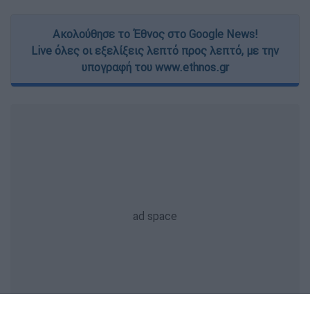
Ακολούθησε το Έθνος στο Google News!
Live όλες οι εξελίξεις λεπτό προς λεπτό, με την
υπογραφή του www.ethnos.gr