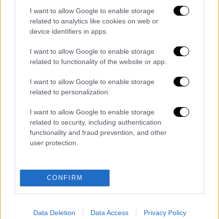
I want to allow Google to enable storage
Τα σχολιά σας δημοσιεύονται άμεσα με δική σας ευθύνη. Το
ΕΘΝΟΣ θα παρεμβαίνει και τα προσβλητικά σχόλια θα
related to analytics like cookies on web or
διαγράφονται
device identifiers in apps.
I want to allow Google to enable storage
related to functionality of the website or app.
I want to allow Google to enable storage
related to personalization.
I want to allow Google to enable storage
related to security, including authentication
καταχώρηση
functionality and fraud prevention, and other
user protection.
Διαβάστε ακόμη
Θρήνος για τον Λιονέλ Μέσι: Πέθανε στα 68
CONFIRM
του χρόνια ο πατέρας του, Χόρχε
Data Deletion
Data Access
Privacy Policy
Φωτιά στην Αττικοβοιωτία: Πώς στήθηκε η