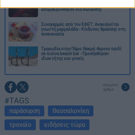
μεγάλη επιχείρηση διάσωσης - 254 πολίτες
απομακρύνθηκαν διά θαλάσσης
Συναγερμός από τον ΕΦΕΤ: Ανακαλείται
γνωστή μαρμελάδα - Κίνδυνος θραύσης στη
συσκευασία
Τραγωδία στην Πάρο: Νεκρό 4χρονο παιδί
σε πισίνα beach bar - Προσήχθησαν
ιδιοκτήτης και γονείς
επόμενο
άρθρο
#TAGS
παράσυρση
Θεσσαλονίκη
τροχαίο
ειδήσεις τώρα