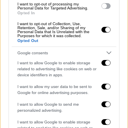
I want to opt-out of processing my
Personal Data for Targeted Advertising.
Opted In
Το
τροχαίο
σημειώθηκε στη
συμβολή των
I want to opt-out of Collection, Use,
οδών Βάρναλη και Νέστορος
, με οδηγό να
Retention, Sale, and/or Sharing of my
Personal Data that Is Unrelated with the
παρασέρνει τον 6χρονο και να τον
Purposes for which it was collected.
τραυματίζει ελαφρά. Στη συνέχεια
Opted Out
εξαφανίστηκε από το σημείο.
Google consents
Το παιδί
διακομίστηκε στο Παίδων Αγλαΐα
I want to allow Google to enable storage
Κυριακού
ενώ
αστυνομικοί
αναζητούν τον
related to advertising like cookies on web or
μοτοσικλετιστή.
device identifiers in apps.
I want to allow my user data to be sent to
Google for online advertising purposes.
Τα σχολιά σας δημοσιεύονται άμεσα με δική σας ευθύνη. Το
ΕΘΝΟΣ θα παρεμβαίνει και τα προσβλητικά σχόλια θα
I want to allow Google to send me
διαγράφονται
personalized advertising.
I want to allow Google to enable storage