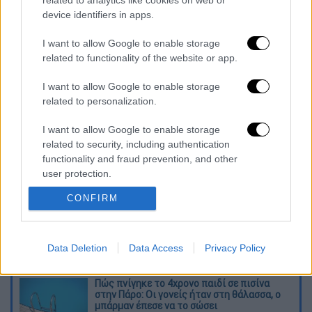
related to analytics like cookies on web or
device identifiers in apps.
I want to allow Google to enable storage
related to functionality of the website or app.
I want to allow Google to enable storage
καταχώρηση
related to personalization.
I want to allow Google to enable storage
Διαβάστε ακόμη
related to security, including authentication
functionality and fraud prevention, and other
Από το Μίσιγκαν στον Λευκό Οίκο: Τι
user protection.
σημαίνει η νίκη του Αμπντούλ Ελ-Σαγέντ
για τους Δημοκρατικούς
CONFIRM
O στρατηγός ήταν σχιζοφρενής, εμμονικός,
πλησίαζε τα 75 όταν τον αντάμωσε η δόξα –
Data Deletion
Data Access
Privacy Policy
Εκείνος που άλλαξε την πορεία της
Ιστορίας!
Πώς πνίγηκε το 4χρονο παιδί σε πισίνα
στην Πάρο: Οι γονείς ήταν στη θάλασσα, ο
μπάρμαν έπεσε να το σώσει