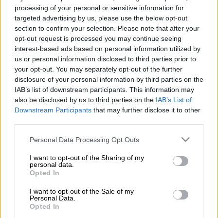
processing of your personal or sensitive information for
targeted advertising by us, please use the below opt-out
Προσθέστε το ΕΘΝΟΣ στη Google
section to confirm your selection. Please note that after your
opt-out request is processed you may continue seeing
Τροχαίο
με εγκατάλειψη ανήλικου αγοριού
interest-based ads based on personal information utilized by
σημειώθηκε την Τετάρτη στο
Αιγάλεω
.
us or personal information disclosed to third parties prior to
your opt-out. You may separately opt-out of the further
disclosure of your personal information by third parties on the
ΔΙΑΒΑΣΤΕ ΕΠΙΣΗΣ
IAB’s list of downstream participants. This information may
also be disclosed by us to third parties on the
IAB’s List of
Ελλάδα
|
18.09.2024 16:42
Downstream Participants
that may further disclose it to other
third parties.
Αφαιρέθηκε η Γαλάζια Σημαία από 6
ελληνικές ακτές: Για ποιο λόγο
Please note that this website/app uses one or more Google
Personal Data Processing Opt Outs
services and may gather and store information including but
not limited to your visit or usage behaviour. You may click to
I want to opt-out of the Sharing of my
Ελλάδα
|
18.09.2024 16:59
personal data.
grant or deny consent to Google and its third-party tags to
Opted In
Κίνηση στους δρόμους:
use your data for below specified purposes in below Google
Μποτιλιάρισμα στη Λ. Κηφισού λόγω
consent section.
I want to opt-out of the Sale of my
Personal Data.
τροχαίου ατυχήματος
Opted In