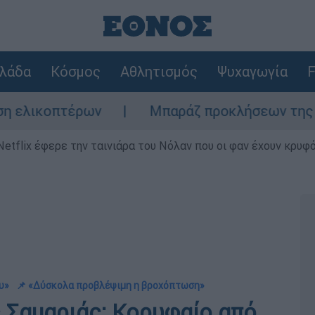
λάδα
Κόσμος
Αθλητισμός
Ψυχαγωγία
F
έρων
Μπαράζ προκλήσεων της Άγκυρας στο 
Netflix έφερε την ταινιάρα του Νόλαν που οι φαν έχουν κρυφό
υ»
📌 «Δύσκολα προβλέψιμη η βροχόπτωση»
ς Σαμαριάς: Κορυφαίο από