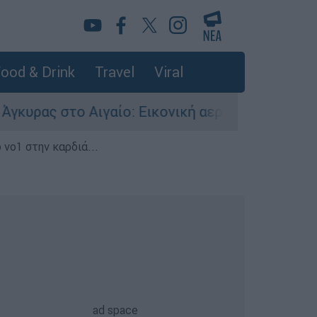
ood & Drink
Travel
Viral
Αιγαίο: Εικονική αερομαχία ανάμεσα σε ελληνικ
 νο1 στην καρδιά...