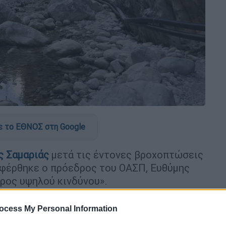
 το ΕΘΝΟΣ στη Google
ς
Σαμαριάς
μετά τις έντονες βροχοπτώσεις
ναφέρθηκε ο πρόεδρος του ΟΑΣΠ, Ευθύμης
έρος υψηλού κινδύνου».
αν πολλαπλές
καταπτώσεις
και
ocess My Personal Information
 φαραγγιού, ενώ
παρόμοια
φαινόμενα είχαν