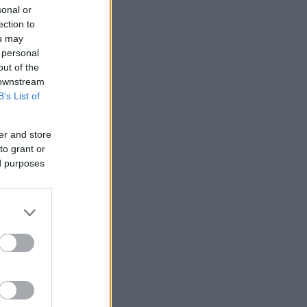
sonal or
ection to
ou may
 personal
out of the
 downstream
B’s List of
er and store
to grant or
ed purposes