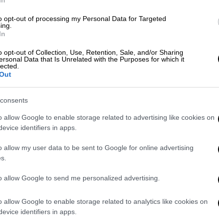
κή ιστορία των φαραγγιών της νότιας
In
ζονται από
έντονα γεωλογικά φαινόμενα
,
to opt-out of processing my Personal Data for Targeted
αι η
σεισμική δραστηριότητα
. «Το φαράγγι
ing.
In
άγγι από άποψη ομορφιάς και
οδεχθούμε ότι πρόκειται για ένα μέρος
o opt-out of Collection, Use, Retention, Sale, and/or Sharing
ersonal Data that Is Unrelated with the Purposes for which it
lected.
Out
κ. Λέκκας ανέφερε ότι γίνονται
συνεχείς
η των επισκεπτών στον κίνδυνο
. «Κάνουμε
consents
έκθεση και η δική μας επίσκεψη είχε ως
o allow Google to enable storage related to advertising like cookies on
ία κατά μήκος των πρανών του φαραγγιού»,
evice identifiers in apps.
o allow my user data to be sent to Google for online advertising
s.
to allow Google to send me personalized advertising.
o allow Google to enable storage related to analytics like cookies on
evice identifiers in apps.