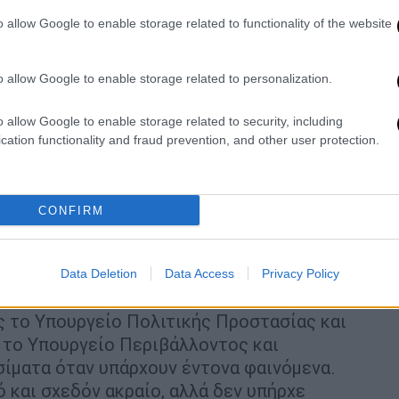
o allow Google to enable storage related to functionality of the website
o allow Google to enable storage related to personalization.
o allow Google to enable storage related to security, including
cation functionality and fraud prevention, and other user protection.
CONFIRM
Data Deletion
Data Access
Privacy Policy
ροχόπτωση»
ς το Υπουργείο Πολιτικής Προστασίας και
ε το Υπουργείο Περιβάλλοντος και
σίματα όταν υπάρχουν έντονα φαινόμενα.
 και σχεδόν ακραίο, αλλά δεν υπήρχε