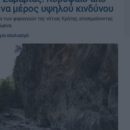
να μέρος υψηλού κινδύνου
α των φαραγγιών της νότιας Κρήτης, επισημαίνοντας
όμενα
για σχολιασμό