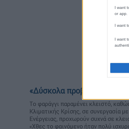
I want t
or app.
I want t
I want t
authenti
«Δύσκολα προβλέψιμη η β
Το φαράγγι παραμένει κλειστό, καθώ
Κλιματικής Κρίσης, σε συνεργασία μ
Ενέργειας, προχωρούν συχνά σε κλει
«Χθες το φαινόμενο ήταν πολύ ισχυρό