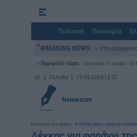
Πολιτική
Οικονομία
Ελ
ο που έχασε τη ζωή του στη σύγκρουση ελικοπτ
BREAKING NEWS:
δημοφιλές τώρα:
Σου καίει το μυαλό: Το 
┋
Ελλάδα
┋
19.09.2024 12:37
Newsroom
Ενότητες στο άρθρο:
📌 «Είναι μέρος υψηλού κινδύνο
Λέκκας για φαράγγι τη