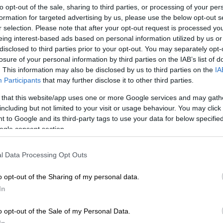
ύστου, μετά τον ισχυρό σεισμό στην περιοχή
to opt-out of the sale, sharing to third parties, or processing of your per
formation for targeted advertising by us, please use the below opt-out s
r selection. Please note that after your opt-out request is processed y
eing interest-based ads based on personal information utilized by us or
disclosed to third parties prior to your opt-out. You may separately opt-
losure of your personal information by third parties on the IAB’s list of
. This information may also be disclosed by us to third parties on the
IA
ωση για την επικίνδυνη κακοκαιρία
Participants
that may further disclose it to other third parties.
σάκης
 that this website/app uses one or more Google services and may gath
including but not limited to your visit or usage behaviour. You may click 
 to Google and its third-party tags to use your data for below specifi
ogle consent section.
νου»
l Data Processing Opt Outs
η που έχει διαμορφωθεί μέσα στο φαράγγι
αμε χθες το μεσημέρι», ανέφερε ο κ.
o opt-out of the Sharing of my personal data.
 κατολισθήσεις πυροδοτήθηκαν από σεισμική
In
δρές βροχοπτώσεις
.
o opt-out of the Sale of my Personal Data.