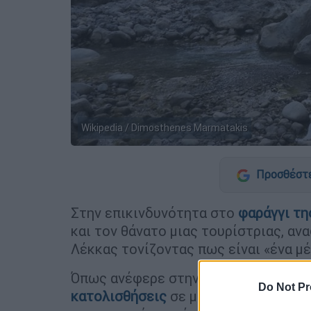
Wikipedia / Dimosthenes Marmatakis
Προσθέστε
Στην επικινδυνότητα στο
φαράγγι τη
και τον θάνατο μιας τουρίστριας, α
Λέκκας τονίζοντας πως είναι «ένα μ
Όπως ανέφερε στην ΕΡΤ, σημειώθηκ
Do Not Pr
κατολισθήσεις
σε μεγάλο μήκος του