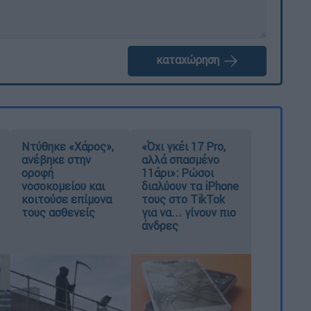
καταχώρηση
Ντύθηκε «Χάρος»,
«Όχι γκέι 17 Pro,
ανέβηκε στην
αλλά σπασμένο
οροφή
11άρι»: Ρώσοι
νοσοκομείου και
διαλύουν τα iPhone
κοιτούσε επίμονα
τους στο TikTok
τους ασθενείς
για να... γίνουν πιο
άνδρες