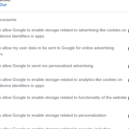
Out
μένη στις κόρνες και τον θόρυβο, χθές και
consents
 skate, παιδικές φωνές και νότες κλασικής
o allow Google to enable storage related to advertising like cookies on
evice identifiers in apps.
ίστηκε η Αγία Φανφάρα που γέμισε με νότες
o allow my user data to be sent to Google for online advertising
 Αθηνάς.
s.
to allow Google to send me personalized advertising.
o allow Google to enable storage related to analytics like cookies on
evice identifiers in apps.
o allow Google to enable storage related to functionality of the website
o allow Google to enable storage related to personalization.
o allow Google to enable storage related to security, including