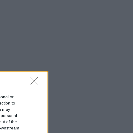
sonal or
ection to
ou may
 personal
out of the
 downstream