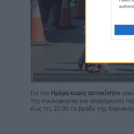
authenti
H Αθήνα γιόρτασε την παγκόσμια ημέρα χωρίς αυτοκ
Για την
Ημέρα χωρίς αυτοκίνητο
ισχύ
της κυκλοφορίας και απαγόρευση τη
έως τις 22.00 το βράδυ της Κυριακής