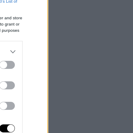
B’s List of
er and store
to grant or
ed purposes