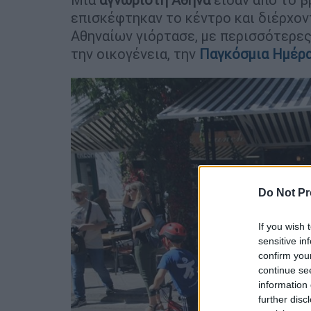
επισκέφτηκαν το κέντρο και διέρχον
Αθηναίων γιόρτασε, με περισσότερες
την οικογένεια, την
Παγκόσμια Ημέρα
Do Not Pr
If you wish 
sensitive in
confirm you
continue se
information 
further disc