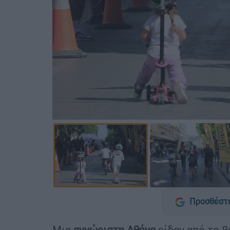
Προσθέστε
Μια
αγνώριστη Αθήνα
είδαν από το β