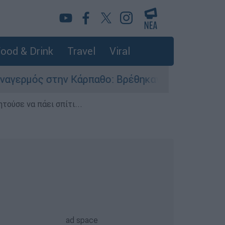
ood & Drink
Travel
Viral
ρπαθο: Βρέθηκαν παλιά πυρομαχικά στο Αρδάνι 
τούσε να πάει σπίτι...