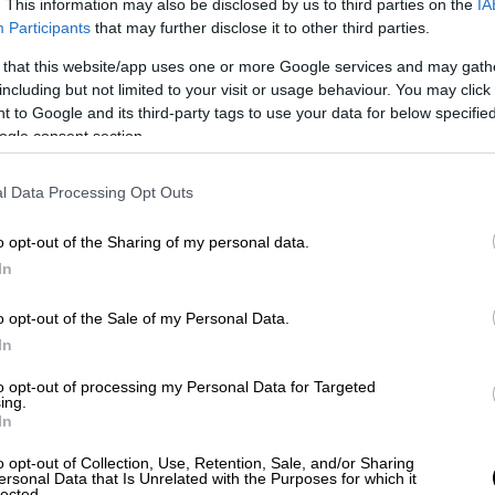
. This information may also be disclosed by us to third parties on the
IA
Participants
that may further disclose it to other third parties.
 that this website/app uses one or more Google services and may gath
including but not limited to your visit or usage behaviour. You may click 
 to Google and its third-party tags to use your data for below specifi
ogle consent section.
ίνητο (gallery)
l Data Processing Opt Outs
άλοι βρήκαν μια μοναδική ευκαιρία να
o opt-out of the Sharing of my personal data.
ν πιο κεντρικών δρόμων της Αθήνας και να
In
πατίνι.
o opt-out of the Sale of my Personal Data.
In
to opt-out of processing my Personal Data for Targeted
ing.
In
ιανόητη τηλεφωνική απάτη με θύμα
μάτισε ένα κορίτσι»
o opt-out of Collection, Use, Retention, Sale, and/or Sharing
ersonal Data that Is Unrelated with the Purposes for which it
lected.