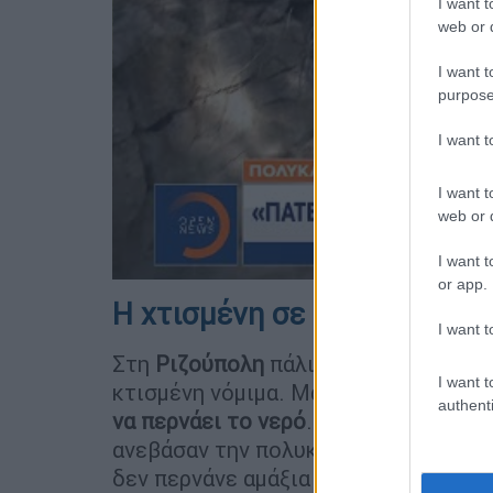
I want t
web or d
I want t
purpose
I want 
I want t
web or d
I want t
or app.
Η χτισμένη σε ρέμα πολυκα
I want t
Στη
Ριζούπολη
πάλι σε περιοχή όπου
I want t
κτισμένη νόμιμα. Μάλιστα οι κάτοικο
authenti
να περνάει το νερό
. «Πάντοτε κατέβα
ανεβάσαν την πολυκατοικία για να πε
δεν περνάνε αμάξια εδώ». Οι κάτοικο