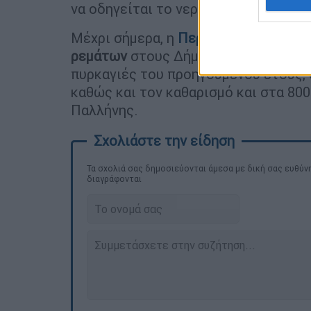
να οδηγείται το νερό και να βρίσκει
Μέχρι σήμερα, η
Περιφέρεια Αττικής
ρεμάτων
στους Δήμους Σαρωνικού κα
πυρκαγιές του προηγούμενου έτους, σ
καθώς και τον καθαρισμό και στα 80
Παλλήνης.
Τα σχολιά σας δημοσιεύονται άμεσα με δική σας ευθύνη
διαγράφονται