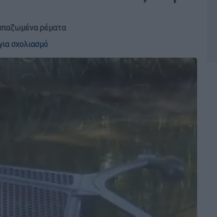
 μπαζωμένα ρέματα
για σχολιασμό