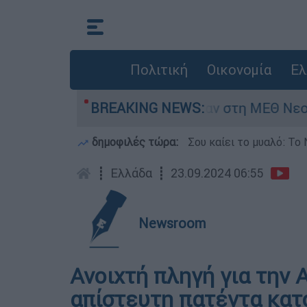
Πολιτική
Οικονομία
Ελ
 8 ημερών - Νοσηλευόταν στη ΜΕΘ Νεογνών
BREAKING NEWS:
δημοφιλές τώρα:
Σου καίει το μυαλό: Το 
┋
Ελλάδα
┋
23.09.2024 06:55
Newsroom
Ανοιχτή πληγή για την 
απίστευτη πατέντα κατ