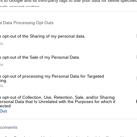
 to Google and its third-party tags to use your data for below specifi
α της Εσχατιάς στο Καματερό φαίνεται ότι
ogle consent section.
τρα καθώς σε κάποια σημείο υπάρχουν
 «Ήταν ανοιχτό, τώρα το κλείσανε,
l Data Processing Opt Outs
ρε κάτοικος.
o opt-out of the Sharing of my personal data.
οστάσια και 50 σπίτια, ο
Ιλισός
είναι
In
 και δεν καταλήγει πουθενά. Δηλαδή οι
o opt-out of the Sale of my Personal Data.
αν πριν από 50 - 60 χρόνια είναι κατά
In
» ανέφερε ο υπουργός Πολιτικής
PEN.
to opt-out of processing my Personal Data for Targeted
ing.
In
o opt-out of Collection, Use, Retention, Sale, and/or Sharing
ersonal Data that Is Unrelated with the Purposes for which it
lected.
Out
consents