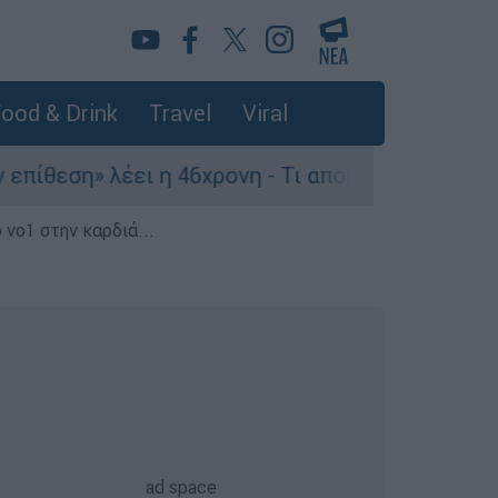
ood & Drink
Travel
Viral
» λέει η 46χρονη - Τι αποκάλυψε στους αστυνομι
 νο1 στην καρδιά...