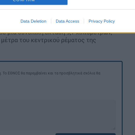
 διέξοδο στο πίσω μέρος της πολυκατοικίας.
έχει ολοκληρώσει
τον καθαρισμό 18
Data Deletion
Data Access
Privacy Policy
ι Αχαρνών οι οποίοι επλήγησαν από τις
ε μία συνολική έκταση 9,7 χιλιομέτρων,
0 μέτρα του κεντρικού ρέματος της
. Το ΕΘΝΟΣ θα παρεμβαίνει και τα προσβλητικά σχόλια θα