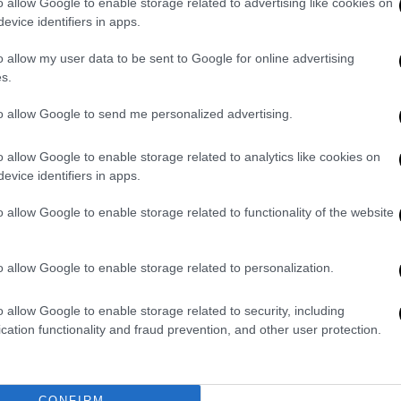
o allow Google to enable storage related to advertising like cookies on
evice identifiers in apps.
video
o allow my user data to be sent to Google for online advertising
s.
to allow Google to send me personalized advertising.
o allow Google to enable storage related to analytics like cookies on
evice identifiers in apps.
o allow Google to enable storage related to functionality of the website
τοικία
o allow Google to enable storage related to personalization.
 περνάει ρέμα...υπάρχει πολυκατοικία
o allow Google to enable storage related to security, including
ι έχουν φτιάξει ένα άνοιγμα από
κάτω για
cation functionality and fraud prevention, and other user protection.
ζε νερό, είχαν οικόπεδα και έχτισαν αλλά
ρνάει το νερό από κάτω. Όταν βρέχει πολύ
ι έριξαν τσιμέντο και έφτιαξαν φρεάτιο για
CONFIRM