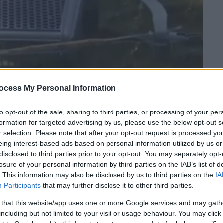
ocess My Personal Information
 το ΕΘΝΟΣ στη Google
to opt-out of the sale, sharing to third parties, or processing of your per
formation for targeted advertising by us, please use the below opt-out s
r selection. Please note that after your opt-out request is processed y
κή
με τα
μπαζωμένα ρέματα
τα οποία όμως
eing interest-based ads based on personal information utilized by us or
 δεκαετίες με αποτέλεσμα να έχει
disclosed to third parties prior to your opt-out. You may separately opt-
ών υλικών. Όμως το πρόβλημα δεν είναι
losure of your personal information by third parties on the IAB’s list of
ατα έχουν κτιστεί ολόκληρες περιοχές.
. This information may also be disclosed by us to third parties on the
IA
Participants
that may further disclose it to other third parties.
ιμετωπίσει η
Περιφέρεια Αττικής
που έχει
 that this website/app uses one or more Google services and may gath
αρισμού ρεμάτων στο
Λεκανοπέδιο
. Το
including but not limited to your visit or usage behaviour. You may click 
ορμοί δέντρων, τα σκουπίδια και τα φερτά