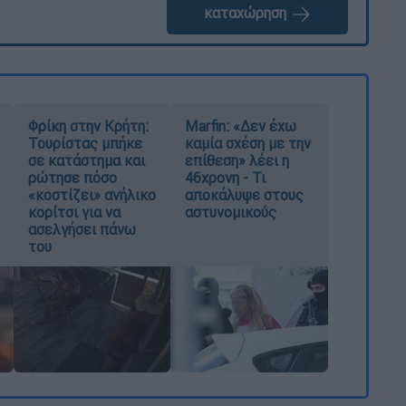
καταχώρηση
Φρίκη στην Κρήτη:
Marfin: «Δεν έχω
Τουρίστας μπήκε
καμία σχέση με την
σε κατάστημα και
επίθεση» λέει η
ρώτησε πόσο
46χρονη - Τι
«κοστίζει» ανήλικο
αποκάλυψε στους
κορίτσι για να
αστυνομικούς
ασελγήσει πάνω
του