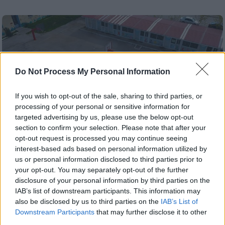
Do Not Process My Personal Information
If you wish to opt-out of the sale, sharing to third parties, or
processing of your personal or sensitive information for
targeted advertising by us, please use the below opt-out
section to confirm your selection. Please note that after your
opt-out request is processed you may continue seeing
interest-based ads based on personal information utilized by
us or personal information disclosed to third parties prior to
your opt-out. You may separately opt-out of the further
Παιδεία
|
31.03.2026 14:24
disclosure of your personal information by third parties on the
Κακοκαιρία Erminio: Ανοιχτά τα σχολεία
IAB’s list of downstream participants. This information may
also be disclosed by us to third parties on the
IAB’s List of
στην Αττική την Τετάρτη - Κλείνουν
Downstream Participants
that may further disclose it to other
μόνο τα νυχτερινά
third parties.