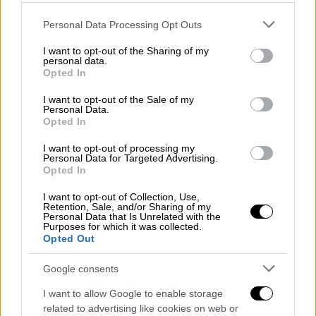
Η ανακοίνωση της Περιφέρειας Αττικής και
Please note that this website/app uses one or more Google
Personal Data Processing Opt Outs
οι δηλώσεις Χαρδαλιά
services and may gather and store information including but
not limited to your visit or usage behaviour. You may click to
I want to opt-out of the Sharing of my
personal data.
grant or deny consent to Google and its third-party tags to
Opted In
use your data for below specified purposes in below Google
consent section.
I want to opt-out of the Sale of my
Personal Data.
Opted In
I want to opt-out of processing my
Personal Data for Targeted Advertising.
Opted In
I want to opt-out of Collection, Use,
Retention, Sale, and/or Sharing of my
Personal Data that Is Unrelated with the
Purposes for which it was collected.
Opted Out
Google consents
Ελλάδα
|
24.03.2026 12:46
I want to allow Google to enable storage
Κατασχέθηκαν 3,5 τόνοι σάπιου κρέατος
related to advertising like cookies on web or