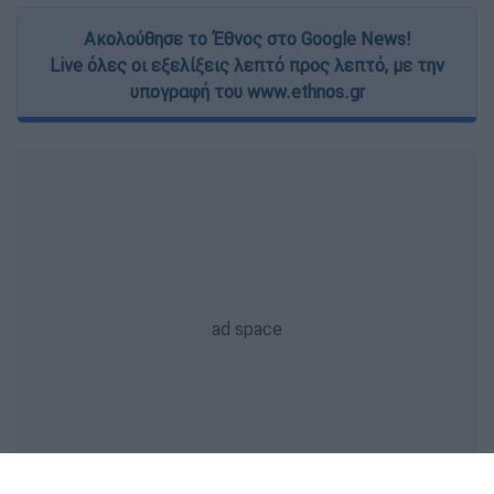
Ακολούθησε το Έθνος στο Google News!
Live όλες οι εξελίξεις λεπτό προς λεπτό, με την
υπογραφή του www.ethnos.gr