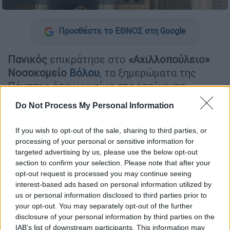
Προσθέστε το ΕΘΝΟΣ στη Google
Πανικός
επικράτησε στο
«Αχιλλοπούλειο»
Νοσοκομείο
Βόλου
, τα ξημερώματα της
Πέμπτης όταν γυναίκα στα επείγοντα
επιτέθηκε με ψαλίδι σε γιατρούς σε
Do Not Process My Personal Information
ασθενείς.
If you wish to opt-out of the sale, sharing to third parties, or
ΔΙΑΒΑΣΤΕ ΕΠΙΣΗΣ
processing of your personal or sensitive information for
targeted advertising by us, please use the below opt-out
section to confirm your selection. Please note that after your
Ελλάδα
|
25.09.2024 19:56
opt-out request is processed you may continue seeing
Ερμιόνη: «Έπαιζαν», λέει ο πατέρας
interest-based ads based on personal information utilized by
του 17χρονου που ξύρισε το μουστάκι
us or personal information disclosed to third parties prior to
12χρονου με φαλτσέτα
your opt-out. You may separately opt-out of the further
disclosure of your personal information by third parties on the
IAB’s list of downstream participants. This information may