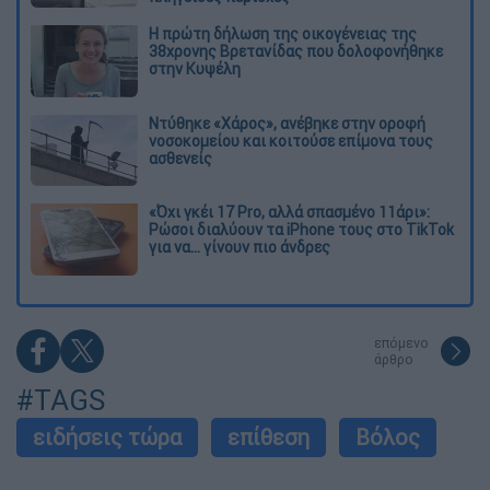
Η πρώτη δήλωση της οικογένειας της
38χρονης Βρετανίδας που δολοφονήθηκε
στην Κυψέλη
Ντύθηκε «Χάρος», ανέβηκε στην οροφή
νοσοκομείου και κοιτούσε επίμονα τους
ασθενείς
«Όχι γκέι 17 Pro, αλλά σπασμένο 11άρι»:
Ρώσοι διαλύουν τα iPhone τους στο TikTok
για να... γίνουν πιο άνδρες
επόμενο
άρθρο
#TAGS
ειδήσεις τώρα
επίθεση
Βόλος