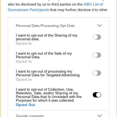
also be disclosed by us to third parties on the
IAB’s List of
Downstream Participants
that may further disclose it to other
Πώς συνέβησαν όλα
third parties.
Σύμφωνα με το
thenewspaper.gr,
όλα
Please note that this website/app uses one or more Google
Personal Data Processing Opt Outs
services and may gather and store information including but
ξεκίνησαν όταν μια γυναίκα, που δήλωσε
not limited to your visit or usage behaviour. You may click to
I want to opt-out of the Sharing of my
χρήστης ναρκωτικών ουσιών, επισκέφθηκε
personal data.
grant or deny consent to Google and its third-party tags to
Opted In
το Τμήμα Επειγόντων Περιστατικών (ΤΕΠ)
use your data for below specified purposes in below Google
του νοσοκομείου Βόλου.
consent section.
I want to opt-out of the Sale of my
Personal Data.
Opted In
Κατά τις ίδιες πληροφορίες, λίγο μετά τις
03:00 η
γυναίκα
ζήτησε να εξεταστεί από
I want to opt-out of processing my
Personal Data for Targeted Advertising.
ορθοπεδικό, για πρόβλημα υγείας που
Opted In
φέρεται να αντιμετώπιζε.
I want to opt-out of Collection, Use,
Επειδή η έλευση του ειδικού ιατρού
Retention, Sale, and/or Sharing of my
Personal Data that Is Unrelated with the
καθυστέρησε 10 λεπτά, έβαλε τις
φωνές
,
Purposes for which it was collected.
Opted Out
έβριζε τους γιατρούς και τους ασθενείς και
επιτέθηκε με ψαλίδι που έφερε πάνω της σε
Google consents