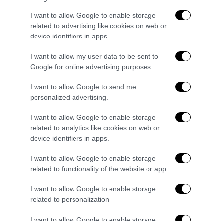
έναν ασθενή που ανέμενε να εξυπηρετηθεί,
I want to allow Google to enable storage
τραυματίζοντάς τον.
related to advertising like cookies on web or
device identifiers in apps.
Παράλληλα απειλούσε τους γιατρούς με το
ψαλίδι
, δημιουργώντας πανικό.
I want to allow my user data to be sent to
Google for online advertising purposes.
Αμέσως κλήθηκε η αστυνομία.
I want to allow Google to send me
Αστυνομικοί έφτασαν στο σημείο με
personalized advertising.
καθυστέρηση και ζήτησαν από
γιατρούς
και
I want to allow Google to enable storage
ασθενείς να υποβάλουν μήνυση εναντίον
related to analytics like cookies on web or
της.
device identifiers in apps.
Η
γυναίκα
φαίνεται ότι είναι γνωστή στις
I want to allow Google to enable storage
Αρχές, αλλά και στο ιατρικό προσωπικό του
related to functionality of the website or app.
νοσοκομείου, καθώς μόλις την περασμένη
I want to allow Google to enable storage
Δευτέρα νοσηλεύτηκε στο ΤΕΠ λόγω
related to personalization.
υπερβολικής χρήσης ναρκωτικών.
I want to allow Google to enable storage