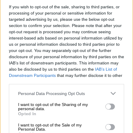
If you wish to opt-out of the sale, sharing to third parties, or
Για παράνομη μεταφορά – προώθηση
processing of your personal or sensitive information for
μεταναστών
στο εσωτερικό της χώρας,
targeted advertising by us, please use the below opt-out
section to confirm your selection. Please note that after your
απείθεια, βία κατά υπαλλήλων και
opt-out request is processed you may continue seeing
δικαστικών προσώπων, πλαστογραφία
interest-based ads based on personal information utilized by
πιστοποιητικών και επικίνδυνη οδήγηση
us or personal information disclosed to third parties prior to
κατηγορείται 32χρονος
από τη
Γεωργία
, ο
your opt-out. You may separately opt-out of the further
disclosure of your personal information by third parties on the
οποίος
συνελήφθη
, ύστερα από
επεισοδιακή
IAB’s list of downstream participants. This information may
καταδίωξη
, στην περιοχή του
Λαγκαδά
.
also be disclosed by us to third parties on the
IAB’s List of
Downstream Participants
that may further disclose it to other
Ειδικότερα, πρωινές ώρες της Τετάρτης 9
third parties.
Οκτωβρίου εντοπίστηκε από
αστυνομικούς
Please note that this website/app uses one or more Google
Ι.Χ. φορτηγό, του οποίου
ο αριθμός
Personal Data Processing Opt Outs
services and may gather and store information including but
κυκλοφορίας αντιστοιχούσε σε άλλο όχημα
.
not limited to your visit or usage behaviour. You may click to
I want to opt-out of the Sharing of my
Από τους αστυνομικούς έγιναν σήματα προς
personal data.
grant or deny consent to Google and its third-party tags to
Opted In
τον οδηγό, προκειμένου να διενεργηθεί
use your data for below specified purposes in below Google
consent section.
έλεγχος. Ο 32χρονος, ωστόσο, ανέπτυξε
I want to opt-out of the Sale of my
Personal Data.
ταχύτητα
πραγματοποιώντας επικίνδυνους