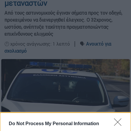
μεταναστών
Από τους αστυνομικούς έγιναν σήματα προς τον οδηγό,
προκειμένου να διενεργηθεί έλεγχος. Ο 32χρονος,
ωστόσο, ανέπτυξε ταχύτητα πραγματοποιώντας
επικίνδυνους ελιγμούς
🕛 χρόνος ανάγνωσης: 1 λεπτό ┋ 🗣️
Ανοικτό για
σχολιασμό
Do Not Process My Personal Information
Προσθέστε το ΕΘΝΟΣ στη Google