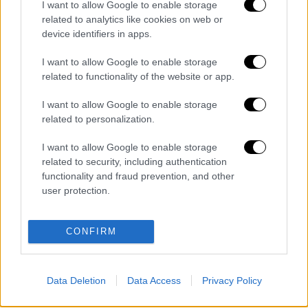
I want to allow Google to enable storage
διαγράφονται
related to analytics like cookies on web or
device identifiers in apps.
I want to allow Google to enable storage
related to functionality of the website or app.
I want to allow Google to enable storage
related to personalization.
καταχώρηση
I want to allow Google to enable storage
related to security, including authentication
functionality and fraud prevention, and other
user protection.
Διαβάστε ακόμη
Το φθινοπωρινό σχέδιο Ανδρουλάκη: Η
CONFIRM
αντεπίθεση του ΠΑΣΟΚ από την κοινωνία
έως τη ΔΕΘ
Η παγίδα του Ορμούζ για τον Τραμπ και το
Data Deletion
Data Access
Privacy Policy
επικίνδυνο στοίχημα της Τεχεράνης - Ποιος
θα λυγίσει πρώτος