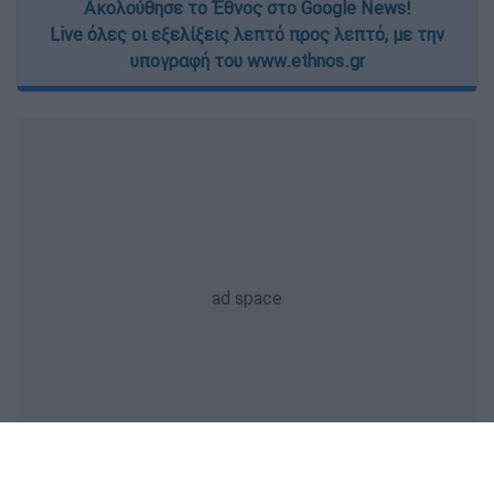
Ακολούθησε το Έθνος στο Google News!
Live όλες οι εξελίξεις λεπτό προς λεπτό, με την
υπογραφή του www.ethnos.gr