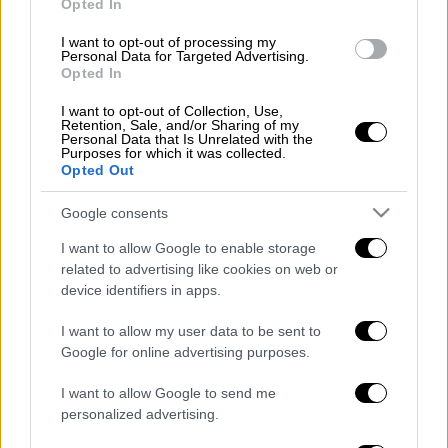
Opted In
ελιγμούς
. Όμως, το όχημα του
I want to opt-out of processing my
ακινητοποιήθηκε σε αδιέξοδο δρόμο της
Personal Data for Targeted Advertising.
Opted In
περιοχής
και συνελήφθη, πάρα τη
σθεναρή
αντίσταση που προέβαλε
.
I want to opt-out of Collection, Use,
Retention, Sale, and/or Sharing of my
Personal Data that Is Unrelated with the
Στον έλεγχο που ακολούθησε, διαπιστώθηκε
Purposes for which it was collected.
ότι στο όχημα μεταφέρονταν
13
αλλοδαποί
,
Opted Out
οι οποίοι στερούνταν νόμιμων ταξιδιωτικών
Google consents
εγγράφων.
I want to allow Google to enable storage
Συνολικά κατασχέθηκαν ένα κινητό
related to advertising like cookies on web or
τηλέφωνο, 250 ευρώ, 745 λάρι Γεωργίας
device identifiers in apps.
καθώς και το φορτηγό, το ιδιοκτησιακό
I want to allow my user data to be sent to
καθεστώς του οποίου ερευνάται.
Google for online advertising purposes.
I want to allow Google to send me
personalized advertising.
Τα σχολιά σας δημοσιεύονται άμεσα με δική σας ευθύνη. Το
ΕΘΝΟΣ θα παρεμβαίνει και τα προσβλητικά σχόλια θα