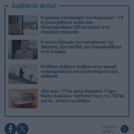
Διαβάστε ακόμη
Η «μαύρη» καταγραφή των πυρκαγιών: 118
κτίρια κρίθηκαν «κόκκινα» -
Ολοκληρώθηκαν 325 αυτοψίες στις
πληγείσες περιοχές
Η πρώτη δήλωση της οικογένειας της
38χρονης Βρετανίδας που δολοφονήθηκε
στην Κυψέλη
Ντύθηκε «Χάρος», ανέβηκε στην οροφή
νοσοκομείου και κοιτούσε επίμονα τους
ασθενείς
«Όχι γκέι 17 Pro, αλλά σπασμένο 11άρι»:
Ρώσοι διαλύουν τα iPhone τους στο TikTok
για να... γίνουν πιο άνδρες
επόμενο
άρθρο