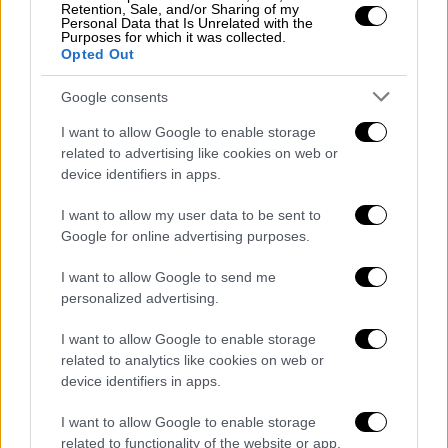
Retention, Sale, and/or Sharing of my
μεταφέρθηκαν 3 οχήματα με γερανό,
Personal Data that Is Unrelated with the
αφαιρέθηκαν 10 άδειες ικανότητας
Purposes for which it was collected.
Opted Out
οδήγησης και 13 άδειες κυκλοφορίας
και
Google consents
πραγματοποιήθηκαν 80 αφαιρέσεις
I want to allow Google to enable storage
καλωδίων από πυλώνες της ΔΕΗ.
related to advertising like cookies on web or
device identifiers in apps.
Επίσης, πραγματοποιήθηκαν, παρουσία
εισαγγελικού λειτουργού, τέσσερις έρευνες
I want to allow my user data to be sent to
σε οικίες, στις οποίες βρέθηκαν, συνολικά
Google for online advertising purposes.
και κατασχέθηκαν: 1
2,4 γραμμάρια ηρωίνης, 4
I want to allow Google to send me
επιδαπέδια ηχεία μεγάλης ισχύος, 5 κάμερες
personalized advertising.
και το χρηματικό ποσό των 2.380 ευρώ.
I want to allow Google to enable storage
related to analytics like cookies on web or
Παράλληλα, κατά το ίδιο χρονικό διάστημα,
device identifiers in apps.
σε συνεργασία με τη
Διεύθυνση Αστυνομίας
Αθηνών
πραγματοποιήθηκε αστυνομική
I want to allow Google to enable storage
επιχείρηση από αστυνομικούς της
related to functionality of the website or app.