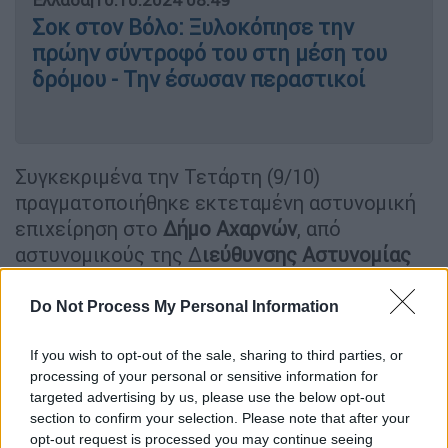
Σοκ στον Βόλο: Ξυλοκόπησε την
πρώην σύντροφό του στη μέση του
δρόμου - Την έσωσαν περαστικοί
Συγκεκριμένα την Τετάρτη (9/10)
πραγματοποιήθηκε εκτεταμένη αστυνομική
επιχείρηση στο
Δήμο
Αχαρνών
, από
αστυνομικούς της Δ
ιεύθυνσης Αστυνομίας
Δυτικής Αττικής
, με τη συνδρομή
αστυνομικών της
Διεύθυνσης Ασφάλειας
Do Not Process My Personal Information
Αττικής, της Διεύθυνσης Τροχαίας Αττικής,
της Διεύθυνσης Αστυνομικών Επιχειρήσεων
If you wish to opt-out of the sale, sharing to third parties, or
processing of your personal or sensitive information for
Αττικής, Ε.Κ.Α.Μ., Ο.Π.Κ.Ε., ομάδας ΔΙ.ΑΣ.,
targeted advertising by us, please use the below opt-out
καθώς και μη επανδρωμένου αεροσκάφους,
section to confirm your selection. Please note that after your
δυο αστυνομικών σκύλων με συνοδούς
και
opt-out request is processed you may continue seeing