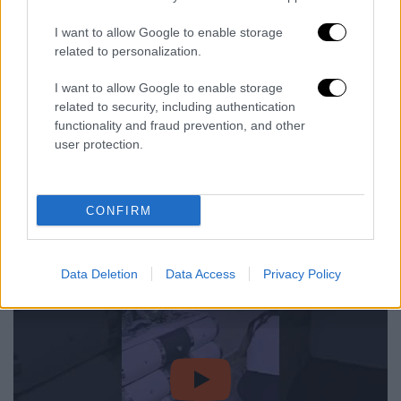
Υποδιεύθυνσης Περιπολιών στην ευρύτερη
I want to allow Google to enable storage
περιοχή των Πατησίων, του Αγίου
related to personalization.
Παντελεήμονα και της Ομόνοιας
, κατά τη
I want to allow Google to enable storage
διάρκεια της οποίας ελέγχθηκαν 45 άτομα
related to security, including authentication
και 7 οχήματα, προσήχθησαν 33 άτομα και
functionality and fraud prevention, and other
συνελήφθησαν 5 για –κατά περίπτωση-
user protection.
παράβαση του νόμου περί αλλοδαπών και
περί ναρκωτικών, ενώ κατασχέθηκαν 2
γραμμάρια μεθαμφεταμίνης.
CONFIRM
Βίντεο από την επιχείρηση
Data Deletion
Data Access
Privacy Policy
video