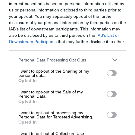
συνεργείου
Δ.Ε.Δ.Δ.Η.Ε.
interest-based ads based on personal information utilized by
us or personal information disclosed to third parties prior to
Ειδικότερα, κατά τη διάρκεια της
your opt-out. You may separately opt-out of the further
disclosure of your personal information by third parties on the
αστυνομικής επιχείρησης ελέγχθηκαν:
IAB’s list of downstream participants. This information may
also be disclosed by us to third parties on the
IAB’s List of
88 οχήματα και 128 άτομα, ενώ
Downstream Participants
that may further disclose it to other
προσήχθησαν 14 άτομα,
third parties.
συνελήφθησαν 12 για -κατά περίπτωση-
Please note that this website/app uses one or more Google
παράβαση του νόμου περί ναρκωτικών,
Personal Data Processing Opt Outs
services and may gather and store information including but
περί προσωπικών δεδομένων,
not limited to your visit or usage behaviour. You may click to
I want to opt-out of the Sharing of my
ρευματοκλοπή και διατάραξη κοινής
personal data.
grant or deny consent to Google and its third-party tags to
Opted In
ησυχίας,
use your data for below specified purposes in below Google
consent section.
βεβαιώθηκαν 67 παραβάσεις Κ.Ο.Κ, 10
I want to opt-out of the Sale of my
Personal Data.
για ρευματοκλοπές, 3 για παράβαση του
Opted In
νόμου για τα ναρκωτικά, 2 για παράβαση
I want to opt-out of processing my
του νόμου για τα προσωπικά δεδομένα
Personal Data for Targeted Advertising.
Opted In
και -1- για διατάραξη κοινής ησυχίας,
ακινητοποιήθηκαν 5 οχήματα και
I want to opt-out of Collection, Use,