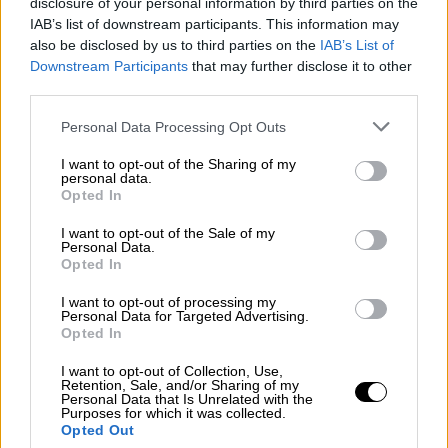
disclosure of your personal information by third parties on the
ξενοδοχείου
IAB’s list of downstream participants. This information may
also be disclosed by us to third parties on the
IAB’s List of
Downstream Participants
that may further disclose it to other
third parties.
Ποια ήταν η Αθηνά Μαρτίνου
Please note that this website/app uses one or more Google
Personal Data Processing Opt Outs
services and may gather and store information including but
H
Αθηνά Μαρτίνου
, μ
πήκε στη ναυτιλία το
not limited to your visit or usage behaviour. You may click to
I want to opt-out of the Sharing of my
personal data.
1964. Το 1971, ίδρυσε τoν ναυτιλιακό
grant or deny consent to Google and its third-party tags to
Opted In
use your data for below specified purposes in below Google
κολοσσό
Thenamaris
. Ήταν γυναίκα με
consent section.
I want to opt-out of the Sale of my
κοινωνικές ευαισθησίες που κρατούσε
Personal Data.
χαμηλούς τόνους και απέφευγε τη
Opted In
δημοσιότητα και την επίδειξη πλούτου.
I want to opt-out of processing my
Personal Data for Targeted Advertising.
Το 1971 πήρε την απόφαση να ασχοληθεί με
Opted In
τη διαχείριση των πλοίων της οικογένειάς
I want to opt-out of Collection, Use,
της, γένους
Μεθενίτη
. Μαζί με τους γιους
Retention, Sale, and/or Sharing of my
Personal Data that Is Unrelated with the
της,
Θανάση, Ντίνο και Ανδρέα,
ίδρυσε την
Purposes for which it was collected.
Opted Out
εταιρεία Thenamaris Ships Management. Το