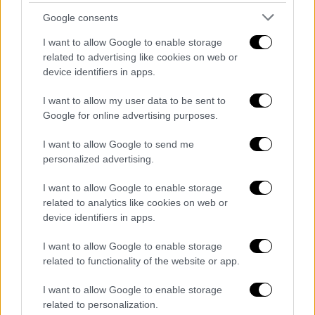
1975, ο στόλος αποτελούνταν από 36 πλοία.
Google consents
Το 1991, η Αθηνά αποφασίζει να παραδώσει
I want to allow Google to enable storage
τα ηνία στα παιδιά της. Ο
Θανάσης
Μαρτίνος
related to advertising like cookies on web or
device identifiers in apps.
αποχωρεί από την εταιρεία, για να
δημιουργήσει την E
astern Mediterranean
I want to allow my user data to be sent to
Maritime.
Google for online advertising purposes.
Το 1997, ακολούθησε ο
Ανδρέας
τη δική του
I want to allow Google to send me
ρότα, και προχώρησε στην ίδρυση της
personalized advertising.
ναυτιλιακής Minerva Marine, αφήνοντας στο
I want to allow Google to enable storage
τιμόνι της μητρικής εταιρείας Thenamaris
related to analytics like cookies on web or
τον
Ντίνο
. Στη Minerva πλέον έχει αναλάβει
device identifiers in apps.
ο γιός του
Ανδρέα
, ο
Ανδρεάς
jounior και στη
I want to allow Google to enable storage
Thenamaris ο
Νικόλας Μαρτίνος
γιός του
related to functionality of the website or app.
Ντίνου
.
I want to allow Google to enable storage
related to personalization.