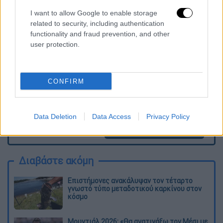
Τα σχολιά σας δημοσιεύονται άμεσα με δική σας ευθύνη. Το
I want to allow Google to enable storage
ΕΘΝΟΣ θα παρεμβαίνει και τα προσβλητικά σχόλια θα
related to security, including authentication
διαγράφονται
functionality and fraud prevention, and other
user protection.
CONFIRM
Data Deletion
Data Access
Privacy Policy
καταχώρηση
Διαβάστε ακόμη
Επιστήμονες ανακάλυψαν τον τέταρτο
γνωστό τύπο μεταδοτικού καρκίνου στον
κόσμο
Μουντιάλ 2026: «Θα ανατινάξω τον Μέσι με