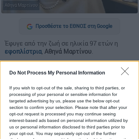
Αθηνά Μαρτίνου
Προσθέστε το ΕΘΝΟΣ στη Google
Έφυγε από την ζωή σε ηλικία 97 ετών η
εφοπλίστρια
,
Αθηνά
Μαρτίνου
.
Η
Αθηνά Μαρτίνου
ή
ταν η ισχυρότερη
γυναίκα της ελληνικής ναυτιλίας και από τις
Do Not Process My Personal Information
πρωτοπόρες στη διεθνή θαλάσσια
βιομηχανία διεθνώς.
If you wish to opt-out of the sale, sharing to third parties, or
processing of your personal or sensitive information for
targeted advertising by us, please use the below opt-out
ΔΙΑΒΑΣΤΕ ΕΠΙΣΗΣ
section to confirm your selection. Please note that after your
opt-out request is processed you may continue seeing
Ελλάδα
|
12.10.2024 10:37
interest-based ads based on personal information utilized by
us or personal information disclosed to third parties prior to
Τραγωδία στην Κρήτη: Τουρίστρια
your opt-out. You may separately opt-out of the further
βρέθηκε νεκρή στο δωμάτιο