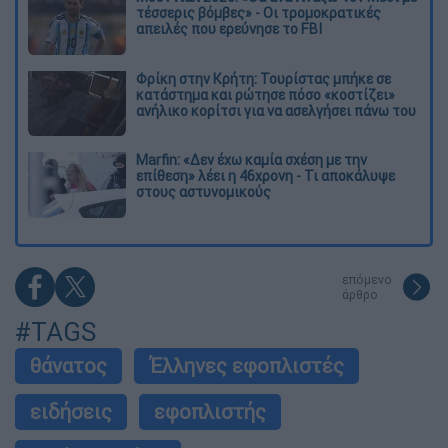
τέσσερις βόμβες» - Οι τρομοκρατικές
απειλές που ερεύνησε το FBI
Φρίκη στην Κρήτη: Τουρίστας μπήκε σε
κατάστημα και ρώτησε πόσο «κοστίζει»
ανήλικο κορίτσι για να ασελγήσει πάνω του
Marfin: «Δεν έχω καμία σχέση με την
επίθεση» λέει η 46χρονη - Τι αποκάλυψε
στους αστυνομικούς
επόμενο
άρθρο
#TAGS
θάνατος
Έλληνες εφοπλιστές
ειδήσεις
εφοπλιστής