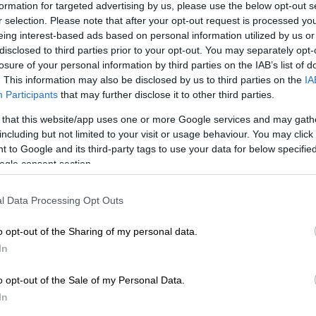
formation for targeted advertising by us, please use the below opt-out s
r selection. Please note that after your opt-out request is processed y
eing interest-based ads based on personal information utilized by us or
disclosed to third parties prior to your opt-out. You may separately opt-
δα οι ασθενείς που εισήχθησαν μαζικά
losure of your personal information by third parties on the IAB’s list of
γώνη στο OPEN
. This information may also be disclosed by us to third parties on the
IA
Participants
that may further disclose it to other third parties.
 that this website/app uses one or more Google services and may gath
including but not limited to your visit or usage behaviour. You may click 
ουρανό στις 22:00 το βράδυ της Τρίτης
 to Google and its third-party tags to use your data for below specifi
ogle consent section.
l Data Processing Opt Outs
o opt-out of the Sharing of my personal data.
In
o opt-out of the Sale of my Personal Data.
In