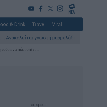
ood & Drink
Travel
Viral
ται γνωστή μαρμελάδα - Κίνδυνος θραύσης στη 
τούσε να πάει σπίτι...