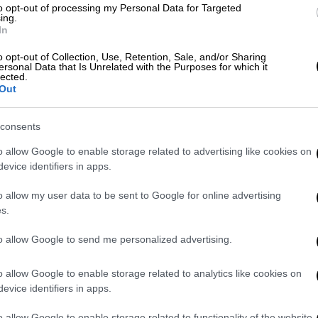
to opt-out of processing my Personal Data for Targeted
ing.
video
In
o opt-out of Collection, Use, Retention, Sale, and/or Sharing
ersonal Data that Is Unrelated with the Purposes for which it
lected.
Out
consents
o allow Google to enable storage related to advertising like cookies on
evice identifiers in apps.
ς
o allow my user data to be sent to Google for online advertising
s.
TLAS
εκτός από τον αττικό ουρανό φώτισε
Κίνα
και
Βόρεια
Μακεδονία
.
to allow Google to send me personalized advertising.
o allow Google to enable storage related to analytics like cookies on
evice identifiers in apps.
o allow Google to enable storage related to functionality of the website