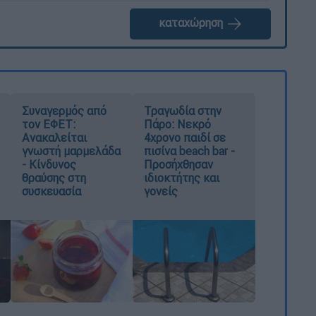
καταχώρηση
Συναγερμός από
Τραγωδία στην
τον ΕΦΕΤ:
Πάρο: Νεκρό
Ανακαλείται
4χρονο παιδί σε
γνωστή μαρμελάδα
πισίνα beach bar -
- Κίνδυνος
Προσήχθησαν
θραύσης στη
ιδιοκτήτης και
συσκευασία
γονείς