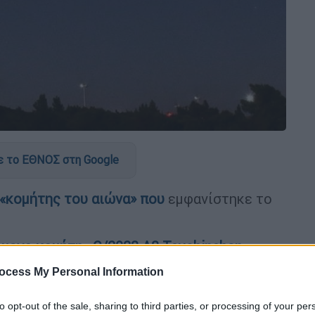
 το ΕΘΝΟΣ στη Google
«κομήτης του αιώνα»
που
εμφανίστηκε το
όμενο κομήτη
«C/2023 A3 Tsuchinshan-
ου που επιστρέφει στο εσωτερικό του
ocess My Personal Information
0.000 χρόνια.
to opt-out of the sale, sharing to third parties, or processing of your per