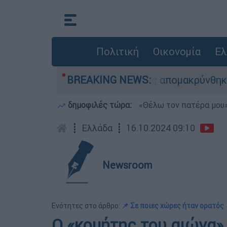
Πολιτική
Οικονομία
Ελ
ιάσωσης - 254 πολίτες απομακρύνθηκαν διά θαλά
BREAKING NEWS:
δημοφιλές τώρα:
«Θέλω τον πατέρα μου»:
┋
Ελλάδα
┋
16.10.2024 09:10
Newsroom
Ενότητες στο άρθρο:
📌 Σε ποιες χώρες ήταν ορατός
Ο «κομήτης του αιώνα» 