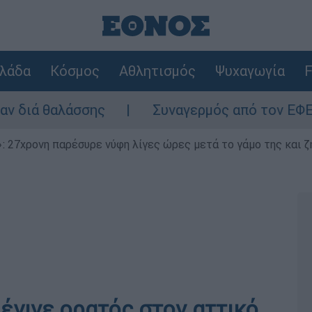
λάδα
Κόσμος
Αθλητισμός
Ψυχαγωγία
F
σσης
Συναγερμός από τον ΕΦΕΤ: Ανακαλεί
 27χρονη παρέσυρε νύφη λίγες ώρες μετά το γάμο της και ζη
έγινε ορατός στον αττικό