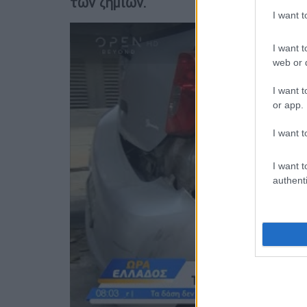
των ζημιών.
I want 
I want t
web or d
I want t
or app.
I want t
I want t
authenti