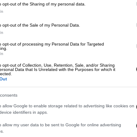
o opt-out of the Sharing of my personal data.
πό επίθεση με μαχαίρι -
In
τη
o opt-out of the Sale of my Personal Data.
In
to opt-out of processing my Personal Data for Targeted
ing.
In
ό σημειώθηκε περίπου στις
23:30
το βράδυ
o opt-out of Collection, Use, Retention, Sale, and/or Sharing
ersonal Data that Is Unrelated with the Purposes for which it
ο τμήμα της μεταξύ των οδών Μηθύμνης
lected.
Out
ς του οχήματος αφού έπεσε πάνω στα
consents
γκατέλειψε στη συνέχεια το σημείο και
o allow Google to enable storage related to advertising like cookies on
evice identifiers in apps.
 εντοπίστηκε ο ιδιοκτήτης του οχήματος,
o allow my user data to be sent to Google for online advertising
 Αθηνών
προκειμένου να γίνει καταγραφή
s.