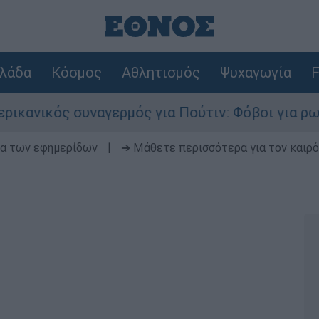
λάδα
Κόσμος
Αθλητισμός
Ψυχαγωγία
F
 συναγερμός για Πούτιν: Φόβοι για ρωσικό χτύπ
δα των εφημερίδων
|
➔ Μάθετε περισσότερα για τον καιρό