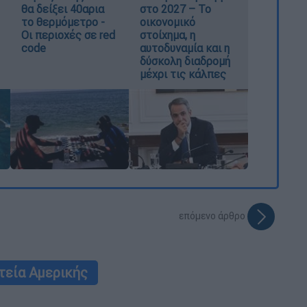
θα δείξει 40αρια
στο 2027 – Το
το θερμόμετρο -
οικονομικό
Οι περιοχές σε red
στοίχημα, η
code
αυτοδυναμία και η
δύσκολη διαδρομή
μέχρι τις κάλπες
επόμενο άρθρο
τεία Αμερικής