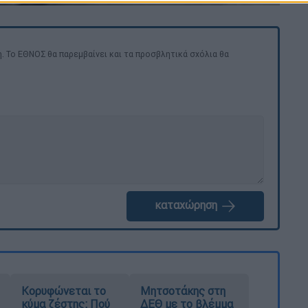
. Το ΕΘΝΟΣ θα παρεμβαίνει και τα προσβλητικά σχόλια θα
καταχώρηση
Κορυφώνεται το
Μητσοτάκης στη
κύμα ζέστης: Πού
ΔΕΘ με το βλέμμα