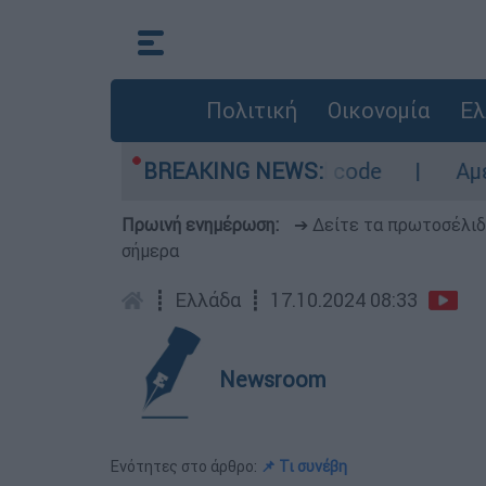
Πολιτική
Οικονομία
Ελ
ο - Οι περιοχές σε red code
BREAKING NEWS:
Αμερικανικός
Πρωινή ενημέρωση:
➔ Δείτε τα πρωτοσέλι
σήμερα
┋
Ελλάδα
┋
17.10.2024 08:33
Newsroom
Ενότητες στο άρθρο:
📌 Τι συνέβη