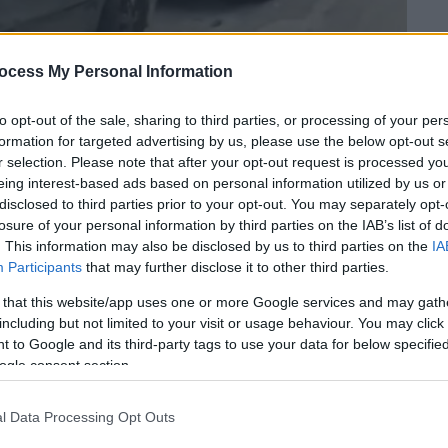
ocess My Personal Information
to opt-out of the sale, sharing to third parties, or processing of your per
formation for targeted advertising by us, please use the below opt-out s
r selection. Please note that after your opt-out request is processed y
την Πλατεία Αμερικής/OPENTV
eing interest-based ads based on personal information utilized by us or
disclosed to third parties prior to your opt-out. You may separately opt-
losure of your personal information by third parties on the IAB’s list of
. This information may also be disclosed by us to third parties on the
IA
 το ΕΘΝΟΣ στη Google
Participants
that may further disclose it to other third parties.
ο βράδυ της Τετάρτης (16/10) στην
πλατεία
 that this website/app uses one or more Google services and may gath
including but not limited to your visit or usage behaviour. You may click 
χασε τον έλεγχο και
προσέκρουσε σε
 to Google and its third-party tags to use your data for below specifi
ogle consent section.
l Data Processing Opt Outs