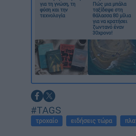
για τη γνώση, τη
Πώς μια μπάλα
φύση και την
ταξίδεψε στη
τεχνολογία
θάλασσα 80 μίλια
για να κρατήσει
ζωντανό έναν
30χρονο!
#TAGS
τροχαίο
ειδήσεις τώρα
πλα