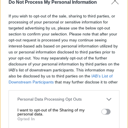
Do Not Process My Personal Information
προσωπική χρήση. Οι ισχυρισμοί του εν
έπεισαν ανακριτή και εισαγγελέα, που
If you wish to opt-out of the sale, sharing to third parties, or
έκριναν ότι πρέπει να τεθεί προσωρινά
processing of your personal or sensitive information for
κρατούμενος.
targeted advertising by us, please use the below opt-out
section to confirm your selection. Please note that after your
opt-out request is processed you may continue seeing
ΔΙΑΒΑΣΤΕ ΕΠΙΣΗΣ
interest-based ads based on personal information utilized by
us or personal information disclosed to third parties prior to
Ελλάδα
|
18.10.2024 13:11
your opt-out. You may separately opt-out of the further
Ηράκλειο: Κακουργηματική δίωξη για
disclosure of your personal information by third parties on the
πρώτη φορά σε μαθητή μετά από
IAB’s list of downstream participants. This information may
also be disclosed by us to third parties on the
IAB’s List of
επεισόδιο με ξυλοδαρμό
Downstream Participants
that may further disclose it to other
third parties.
Please note that this website/app uses one or more Google
Personal Data Processing Opt Outs
services and may gather and store information including but
Τι βρήκαν οι Αρχές στο σπίτι του
not limited to your visit or usage behaviour. You may click to
I want to opt-out of the Sharing of my
personal data.
grant or deny consent to Google and its third-party tags to
Ο
50χρονος
βρίσκονταν από καιρό στ
ο
Opted In
use your data for below specified purposes in below Google
στόχαστρο των αστυνομικών
της
Δίωξης
consent section.