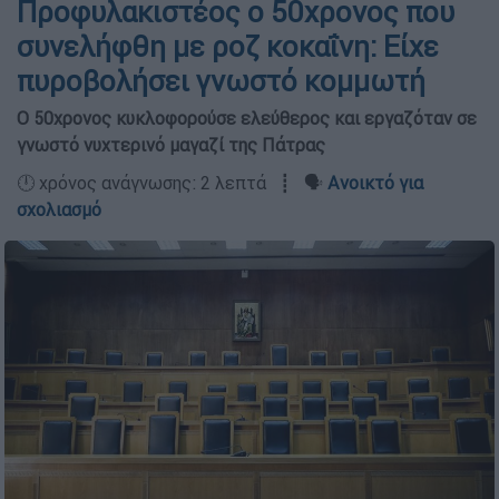
Προφυλακιστέος ο 50χρονος που
συνελήφθη με ροζ κοκαΐνη: Είχε
πυροβολήσει γνωστό κομμωτή
Ο 50χρονος κυκλοφορούσε ελεύθερος και εργαζόταν σε
γνωστό νυχτερινό μαγαζί της Πάτρας
🕛 χρόνος ανάγνωσης: 2 λεπτά ┋ 🗣️
Ανοικτό για
σχολιασμό