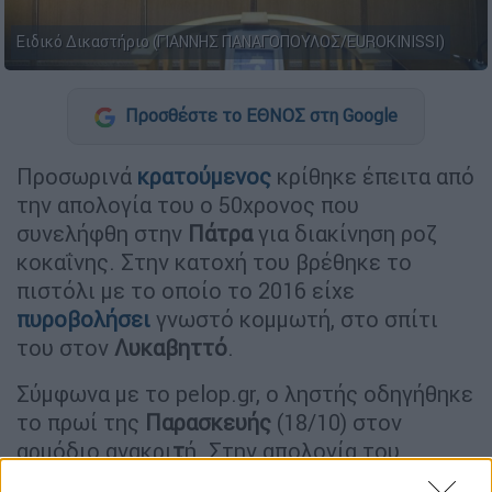
Ειδικό Δικαστήριο (ΓΙΑΝΝΗΣ ΠΑΝΑΓΟΠΟΥΛΟΣ/EUROKINISSI)
Προσθέστε το ΕΘΝΟΣ στη Google
Προσωρινά
κρατούμενος
κρίθηκε έπειτα από
την απολογία του ο 50χρονος που
συνελήφθη στην
Πάτρα
για διακίνηση ροζ
κοκαΐνης. Στην κατοχή του βρέθηκε το
πιστόλι με το οποίο το 2016 είχε
πυροβολήσει
γνωστό κομμωτή, στο σπίτι
του στον
Λυκαβηττό
.
Σύμφωνα με το pelop.gr, ο ληστής οδηγήθηκε
το πρωί της
Παρασκευής
(18/10) στον
αρμόδιο ανακρι
τ
ή. Στην απολογία του
υποστήριξε ότι κατείχε τη ροζ κοκαΐνη για