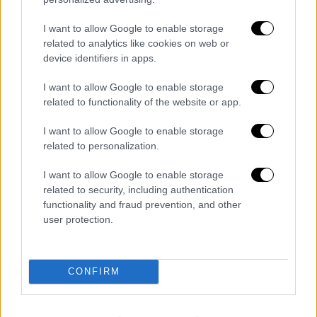
χρηματαποστολής των
ΕΛΤΑ
με λεία
I want to allow Google to enable storage
1.000.000 ευρώ. Οι αστυνομικοί σε κατ’
related to analytics like cookies on web or
οίκον έρευνα στο Ρίο, σ’ ένα από τα δύο
device identifiers in apps.
σπίτια που διατηρούσε στην
Πάτρα
, βρήκαν
I want to allow Google to enable storage
ένα πιστόλι με σιγαστήρα και ένα γεμιστήρα
related to functionality of the website or app.
με 7 φυσίγγια. Ο
κατηγορούμενος
φέρεται να
παραδέχθηκε στις Αρχές ότι χρησιμοποίησε
I want to allow Google to enable storage
το όπλο κατά
του Πάνου Καλλίτση,
όταν τον
related to personalization.
πυροβόλησε τρεις φορές στον θώρακα και
I want to allow Google to enable storage
στα πόδια σε ενέδρα που του είχε στήσει.
related to security, including authentication
functionality and fraud prevention, and other
Παρά τη βαριά καταδίκη που του είχε
user protection.
επιβληθεί κυκλοφορούσε ελεύθερος και
εργαζόταν σε γνωστό νυχτερινό μαγαζί της
Πάτρας.
CONFIRM