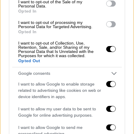
I want to opt-out of the Sale of my
Ναρκωτικών της Πάτρας
καθώς
Personal Data.
Opted In
παρακολουθούσαν τις κινήσεις του και τον
συνέλαβαν έξω από το σπίτι. Στη συνέχεια,
I want to opt-out of processing my
Personal Data for Targeted Advertising.
μετά από ενδελεχή έρευνα στο σπίτι του,
Opted In
κατασχέθηκαν ένα πιστόλι, το οποίο
I want to opt-out of Collection, Use,
ταυτοποιήθηκε και από τα εργαστήρια της
Retention, Sale, and/or Sharing of my
ΕΛΑΣ
ότι ήταν αυτό με το οποίο είχε
Personal Data that Is Unrelated with the
Purposes for which it was collected.
πυροβολήσει τον κομμωτή στην είσοδο του
Opted Out
πάρκινγκ του σπιτιού του στο Λυκαβηττό για
Google consents
να του αποσπάσει χρηματικό ποσό που είχε
στο αυτοκίνητό του.
I want to allow Google to enable storage
related to advertising like cookies on web or
Μετείχε και σε ληστεία
device identifiers in apps.
χρηματαποστολής
I want to allow my user data to be sent to
Google for online advertising purposes.
Στο παρελθόν είχε απασχολήσει και πάλι τις
Αρχές για άλλη υπόθεση. Στις αρχές του
I want to allow Google to send me
2009 συμμετείχε σε ληστεία
personalized advertising.