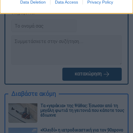
Data Deletion
Data Access
Privacy Policy
Τα σχολιά σας δημοσιεύονται άμεσα με δική σας ευθύνη. Το
ΕΘΝΟΣ θα παρεμβαίνει και τα προσβλητικά σχόλια θα
διαγράφονται
καταχώρηση
Διαβάστε ακόμη
Τα «γεράκια» της Ψάθας: Έσωσαν από τη
μεγάλη φωτιά τη γειτονιά που κάποτε τους
έδιωχνε
«Κλειδί» η ιατροδικαστική για τον 90χρονο