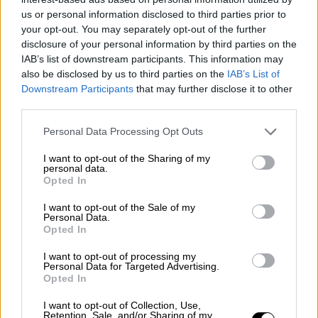
ολοένα και γεμίζουν με περισσότερο κόσμο.
us or personal information disclosed to third parties prior to
Η καμπάνα στο ναό του Αγίου Αθανασίου,
your opt-out. You may separately opt-out of the further
όπου θα γίνει η νεκρώσιμη ακολουθία,
disclosure of your personal information by third parties on the
χτυπάει πένθιμα.
IAB’s list of downstream participants. This information may
also be disclosed by us to third parties on the
IAB’s List of
Downstream Participants
that may further disclose it to other
third parties.
Please note that this website/app uses one or more Google
Personal Data Processing Opt Outs
services and may gather and store information including but
not limited to your visit or usage behaviour. You may click to
I want to opt-out of the Sharing of my
personal data.
video
grant or deny consent to Google and its third-party tags to
Opted In
use your data for below specified purposes in below Google
consent section.
I want to opt-out of the Sale of my
Personal Data.
Opted In
I want to opt-out of processing my
Η παρουσία της αλβανικής αστυνομίας είναι
Personal Data for Targeted Advertising.
Opted In
κάτι παραπάνω από διακριτική. Αστυνομικός
δεν υπάρχει μέχρι αυτή τη στιγμή στο χωριό,
I want to opt-out of Collection, Use,
Retention, Sale, and/or Sharing of my