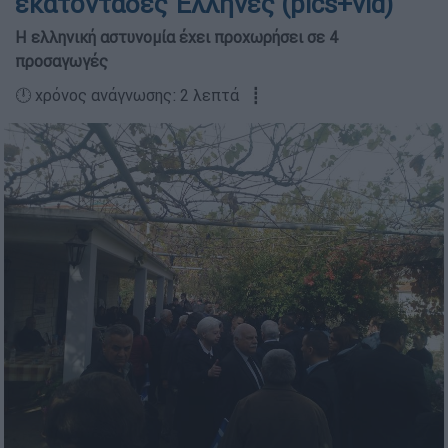
εκατοντάδες Έλληνες (pics+vid)
Η ελληνική αστυνομία έχει προχωρήσει σε 4
προσαγωγές
🕛 χρόνος ανάγνωσης: 2 λεπτά ┋