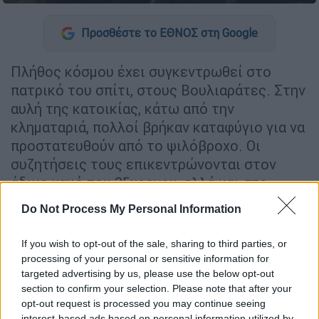
Προσθέστε το ΕΘΝΟΣ στη Google
Πλήθος κόσμου έχει συγκεντρωθεί στο
πατρικό του σπίτι, στους Βουλιαράτες. Στην
αυλή της κατοικίας, κάτω από την
κληματαριά, πολλοί βρήκαν καταφύγιο για να
προστατευθούν από το ψιλόβροχο. Οι
συζητήσεις τους επικεντρώνονται στον
άδικο χαμό του 35χρονου, αλλά και στο
μέλλον της μειονότητας.
Do Not Process My Personal Information
Ο ανηφορικός δρόμος, που οδηγεί στο σπίτι
If you wish to opt-out of the sale, sharing to third parties, or
του Κωνσταντίνου Κατσίφα, είναι γεμάτος
processing of your personal or sensitive information for
κόσμο. Λεωφορεία από την Ελλάδα φτάνουν
targeted advertising by us, please use the below opt-out
συνεχώς στους Βουλιαράτες και η πλατεία
section to confirm your selection. Please note that after your
αλλά και ο χώρος κοντά στο νεκροταφείο
opt-out request is processed you may continue seeing
interest-based ads based on personal information utilized by