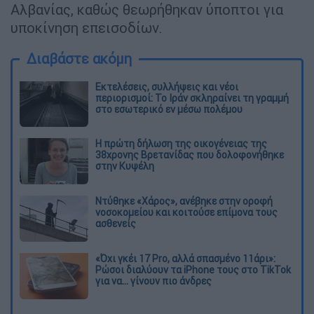
Αλβανίας, καθώς θεωρήθηκαν ύποπτοι για
υποκίνηση επεισοδίων.
Διαβάστε ακόμη
Εκτελέσεις, συλλήψεις και νέοι
περιορισμοί: Το Ιράν σκληραίνει τη γραμμή
στο εσωτερικό εν μέσω πολέμου
Η πρώτη δήλωση της οικογένειας της
38χρονης Βρετανίδας που δολοφονήθηκε
στην Κυψέλη
Ντύθηκε «Χάρος», ανέβηκε στην οροφή
νοσοκομείου και κοιτούσε επίμονα τους
ασθενείς
«Όχι γκέι 17 Pro, αλλά σπασμένο 11άρι»:
Ρώσοι διαλύουν τα iPhone τους στο TikTok
για να... γίνουν πιο άνδρες