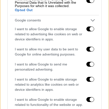
αλλά ούτε και στο δρόμο που οδηγεί σε
Personal Data that Is Unrelated with the
Purposes for which it was collected.
αυτόν. Προβλήματα και καθυστερήσεις
Opted Out
σημειώνονται μόνο στα σύνορα.
Google consents
I want to allow Google to enable storage
related to advertising like cookies on web or
device identifiers in apps.
I want to allow my user data to be sent to
video
Google for online advertising purposes.
I want to allow Google to send me
personalized advertising.
I want to allow Google to enable storage
related to analytics like cookies on web or
Μέχρι στιγμής δεν επιτράπηκε η είσοδος σε
device identifiers in apps.
δύο λεωφορεία, με το πρόσχημα ότι οι
επιβάτες τους μπορεί να δημιουργούσαν
I want to allow Google to enable storage
related to functionality of the website or app.
προβλήματα κατά τη διάρκεια της κηδείας.