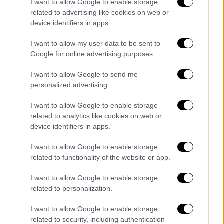
I want to allow Google to enable storage
Αποκλειστικό - Κηδεία Κατσίφα: Βίντεο
related to advertising like cookies on web or
και εικόνες λίγο πριν από την ταφή
device identifiers in apps.
Εκατοντάδες Ελλήνων βρίσκονται ήδη
I want to allow my user data to be sent to
στους Βουλιαράτες, ξεκίνησε η πομπή για το
Google for online advertising purposes.
νεκροταφείο - Αποστολή: Ρωμανός
I want to allow Google to send me
Κοντογιαννίδης
personalized advertising.
I want to allow Google to enable storage
related to analytics like cookies on web or
device identifiers in apps.
I want to allow Google to enable storage
related to functionality of the website or app.
I want to allow Google to enable storage
related to personalization.
I want to allow Google to enable storage
related to security, including authentication