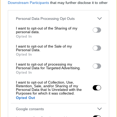
μεταφορά του προς το νεκροταφείο, στους
Downstream Participants
that may further disclose it to other
Βουλιαράτες - Αποστολή: Ρωμανός
third parties.
Κοντογιαννίδης
Please note that this website/app uses one or more Google
Personal Data Processing Opt Outs
services and may gather and store information including but
not limited to your visit or usage behaviour. You may click to
I want to opt-out of the Sharing of my
personal data.
grant or deny consent to Google and its third-party tags to
Opted In
use your data for below specified purposes in below Google
consent section.
I want to opt-out of the Sale of my
Personal Data.
Opted In
I want to opt-out of processing my
Personal Data for Targeted Advertising.
Opted In
I want to opt-out of Collection, Use,
Retention, Sale, and/or Sharing of my
Personal Data that Is Unrelated with the
Purposes for which it was collected.
Opted Out
Google consents
Ελλάδα
|
08.11.2018 14:54