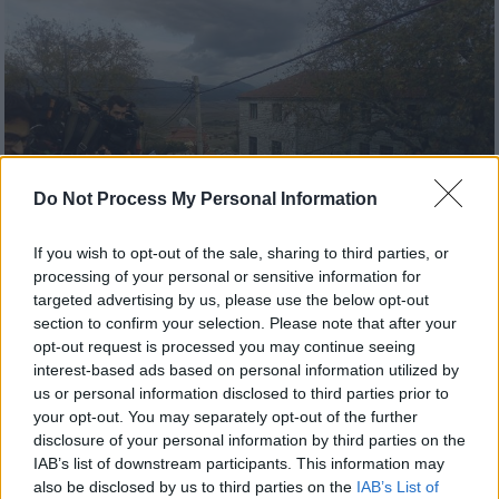
Do Not Process My Personal Information
If you wish to opt-out of the sale, sharing to third parties, or
processing of your personal or sensitive information for
targeted advertising by us, please use the below opt-out
section to confirm your selection. Please note that after your
opt-out request is processed you may continue seeing
Ελλάδα
|
08.11.2018 15:20
interest-based ads based on personal information utilized by
Αποκλειστικό - Κηδεία Κατσίφα: Η ώρα
us or personal information disclosed to third parties prior to
της ταφής (pics + vid)
your opt-out. You may separately opt-out of the further
disclosure of your personal information by third parties on the
Εκατοντάδες Ελλήνων συνοδεύουν το
IAB’s list of downstream participants. This information may
φέρετρο του Κωνσταντίνου Κατσίφα στη
also be disclosed by us to third parties on the
IAB’s List of