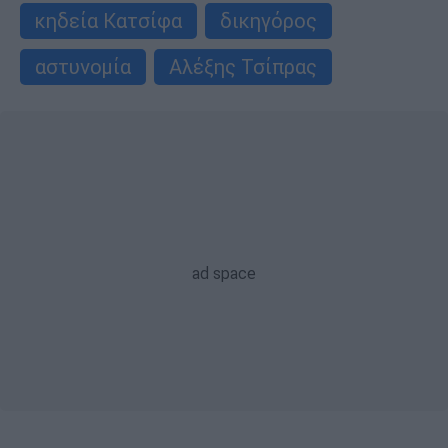
κηδεία Κατσίφα
δικηγόρος
αστυνομία
Αλέξης Τσίπρας