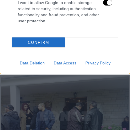
I want to allow Google to enable storage
related to security, including authentication
functionality and fraud prevention, and other
user protection.
Ελλάδα
|
08.11.2018 13:42
Κηδεία Κατσίφα: εκατοντάδες Έλληνες
πάνε στους Βουλιαράτες (pics+vid)
CONFIRM
Η ελληνική αστυνομία έχει προχωρήσει σε 4
προσαγωγές
Data Deletion
Data Access
Privacy Policy