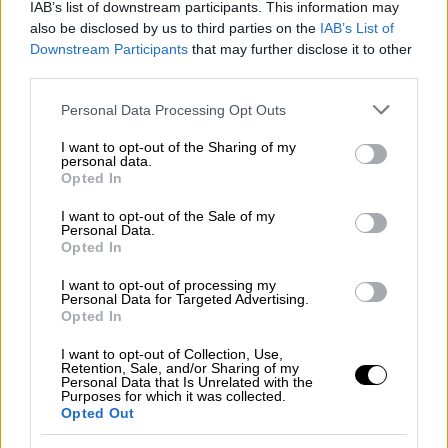
μεταφορά του προς το νεκροταφείο, στους
IAB’s list of downstream participants. This information may
also be disclosed by us to third parties on the
IAB’s List of
Βουλιαράτες - Αποστολή: Ρωμανός
Downstream Participants
that may further disclose it to other
Κοντογιαννίδης
third parties.
Please note that this website/app uses one or more Google
Personal Data Processing Opt Outs
services and may gather and store information including but
not limited to your visit or usage behaviour. You may click to
I want to opt-out of the Sharing of my
personal data.
grant or deny consent to Google and its third-party tags to
Opted In
use your data for below specified purposes in below Google
consent section.
I want to opt-out of the Sale of my
Personal Data.
Opted In
I want to opt-out of processing my
Personal Data for Targeted Advertising.
Opted In
I want to opt-out of Collection, Use,
Retention, Sale, and/or Sharing of my
Personal Data that Is Unrelated with the
Purposes for which it was collected.
Opted Out
Ελλάδα
|
08.11.2018 14:54