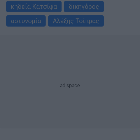
κηδεία Κατσίφα
δικηγόρος
αστυνομία
Αλέξης Τσίπρας