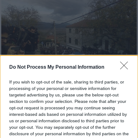
Do Not Process My Personal Information
If you wish to opt-out of the sale, sharing to third parties, or
processing of your personal or sensitive information for
targeted advertising by us, please use the below opt-out
Ελλάδα
|
08.11.2018 15:20
section to confirm your selection. Please note that after your
Αποκλειστικό - Κηδεία Κατσίφα: Η ώρα
opt-out request is processed you may continue seeing
της ταφής (pics + vid)
interest-based ads based on personal information utilized by
us or personal information disclosed to third parties prior to
Εκατοντάδες Ελλήνων συνοδεύουν το
your opt-out. You may separately opt-out of the further
φέρετρο του Κωνσταντίνου Κατσίφα στη
disclosure of your personal information by third parties on the