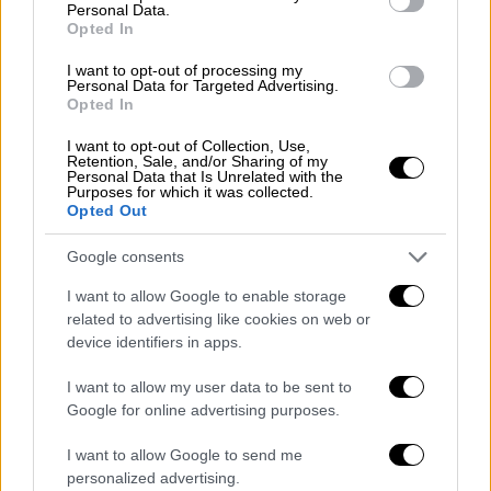
Μπουλέν
», το οποίο βύθισε ο
Νικόλαος
Personal Data.
Opted In
Βότσης
στις 18 Οκτωβρίου του 1912.
I want to opt-out of processing my
Όπως κάθε χρόνο, έτσι και φέτος, η
Personal Data for Targeted Advertising.
Θεσσαλονίκη
τιμά όσους αγωνίστηκαν για
Opted In
την απελευθέρωση της πόλης και κατ’
I want to opt-out of Collection, Use,
επέκταση της πατρίδας.
Retention, Sale, and/or Sharing of my
Personal Data that Is Unrelated with the
Purposes for which it was collected.
Opted Out
Google consents
I want to allow Google to enable storage
related to advertising like cookies on web or
video
device identifiers in apps.
I want to allow my user data to be sent to
Google for online advertising purposes.
I want to allow Google to send me
personalized advertising.