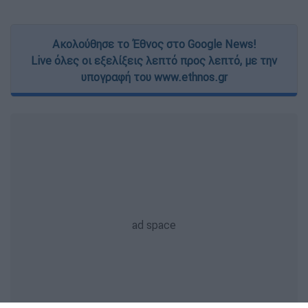
Ακολούθησε το Έθνος στο Google News!
Live όλες οι εξελίξεις λεπτό προς λεπτό, με την
υπογραφή του www.ethnos.gr