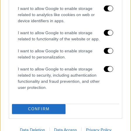
I want to allow Google to enable storage
Τα σχολιά σας δημοσιεύονται άμεσα με δική σας ευθύνη. Το
related to analytics like cookies on web or
ΕΘΝΟΣ θα παρεμβαίνει και τα προσβλητικά σχόλια θα
διαγράφονται
device identifiers in apps.
I want to allow Google to enable storage
related to functionality of the website or app.
I want to allow Google to enable storage
related to personalization.
I want to allow Google to enable storage
related to security, including authentication
καταχώρηση
functionality and fraud prevention, and other
user protection.
Διαβάστε ακόμη
CONFIRM
Δημιούργησαν με AI νέους ιούς μέσα σε
λίγες ώρες - Γιατί προβληματίζονται οι
επιστήμονες
Data Deletion
Data Access
Privacy Policy