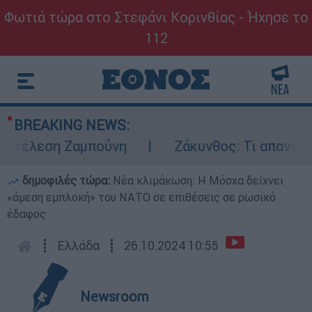
Φωτιά τώρα στο Στεφάνι Κορινθίας - Ήχησε το
112
BREAKING NEWS:
κτέλεση Ζαμπούνη
Ζάκυνθος: Τι απαντά η 
δημοφιλές τώρα:
Νέα κλιμάκωση: Η Μόσχα δείχνει
«άμεση εμπλοκή» του ΝΑΤΟ σε επιθέσεις σε ρωσικό
έδαφος
┋
Ελλάδα
┋
26.10.2024 10:55
Newsroom