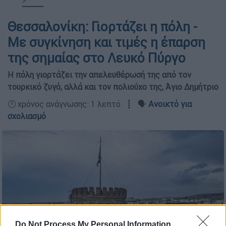
Θεσσαλονίκη: Γιορτάζει η πόλη -
Με συγκίνηση και τιμές η έπαρση
της σημαίας στο Λευκό Πύργο
Η πόλη γιορτάζει την απελευθέρωσή της από τον
τουρκικό ζυγό, αλλά και τον πολιούχο της, Άγιο Δημήτριο
🕛 χρόνος ανάγνωσης: 1 λεπτό ┋ 🗣️
Ανοικτό για
σχολιασμό
Do Not Process My Personal Information