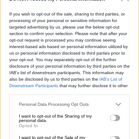
If you wish to opt-out of the sale, sharing to third parties, or
Λευκός Πύργος Θεσσαλονίκη (ΘΟΔΩΡΗΣ ΜΑΝΩΛΟΠΟΥΛΟΣ/
processing of your personal or sensitive information for
ΓΡΑΦΕΙΟ ΤΥΠΟΥ ΠΡΟΕΔΡΙΑΣ ΤΗΣ ΔΗΜΟΚΡΑΤΙΑΣ/EUROKINISSI)
targeted advertising by us, please use the below opt-out
section to confirm your selection. Please note that after your
opt-out request is processed you may continue seeing
Προσθέστε το ΕΘΝΟΣ στη Google
interest-based ads based on personal information utilized by
us or personal information disclosed to third parties prior to
your opt-out. You may separately opt-out of the further
Με κάθε τιμή τελέστηκε η έπαρση της
disclosure of your personal information by third parties on the
σημαίας στη
Θεσσαλονίκη
, καθώς η πόλη
IAB’s list of downstream participants. This information may
γιορτάζει την
απελευθέρωσή της το 1912
,
also be disclosed by us to third parties on the
IAB’s List of
Downstream Participants
that may further disclose it to other
αλλά και τον πολιούχο
Άγιο Δημήτριο
.
third parties.
Αξίζει να επισημανθεί ότι η έπαρση της
Please note that this website/app uses one or more Google
Personal Data Processing Opt Outs
σημαίας στον
Λευκό Πύργο
αποτελεί μια
services and may gather and store information including but
ιδιαίτερη στιγμή για την πόλη, αφού ο ιστός
not limited to your visit or usage behaviour. You may click to
I want to opt-out of the Sharing of my
personal data.
grant or deny consent to Google and its third-party tags to
όπου υψώνονται τα ελληνικά σύμβολα είναι
Opted In
use your data for below specified purposes in below Google
το κατάρτι του τουρκικού θωρηκτού «
Φετίχ-
consent section.
I want to opt-out of the Sale of my