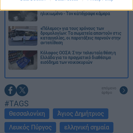
Σαν το τρομακτικό It: 15χρονο ντυμένος
κλόουν μαχαίρωσε μέχρι θανάτου
ηλικιωμένο - Τον κατέγραψε κάμερα
«Πόλεμος» για τους χρόνους των
δρομολογίων: Τα σωματεία απαντούν στις
καταγγελίες, οι παρατάξεις περνούν στην
αντεπίθεση
Κόλαφος ΟΟΣΑ: Στην τελευταία θέση η
Ελλάδα για το πραγματικό διαθέσιμο
εισόδημα των νοικοκυριών
επόμενο
άρθρο
#TAGS
Θεσσαλονίκη
Άγιος Δημήτριος
Λευκός Πύργος
ελληνική σημαία