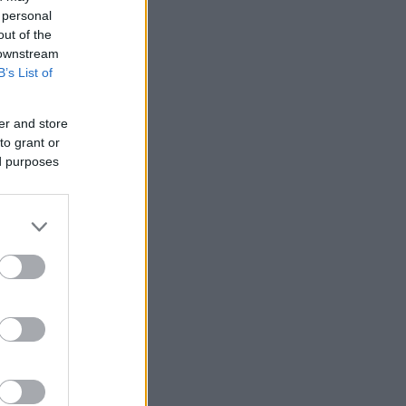
 personal
out of the
 downstream
B’s List of
er and store
to grant or
ed purposes