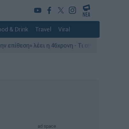
od & Drink
Travel
Viral
θεση» λέει η 46χρονη - Τι αποκάλυψε στους αστυ