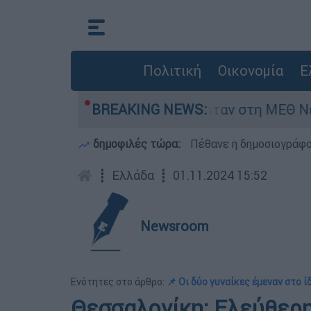
Πολιτική
Οικονομία
Ε
έφος 8 ημερών - Νοσηλευόταν στη ΜΕΘ Νεογνών
BREAKING NEWS:
δημοφιλές τώρα:
Πέθανε η δημοσιογράφο
┋
Ελλάδα
┋
01.11.2024 15:52
Newsroom
Ενότητες στο άρθρο:
📌 Οι δύο γυναίκες έμεναν στο ί
Θεσσαλονίκη: Ελεύθερη