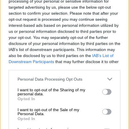
Τροχαίο στην Αχαΐα (ilialive.gr)
processing of your personal or sensitive information for
targeted advertising by us, please use the below opt-out
section to confirm your selection. Please note that after your
Προσθέστε το ΕΘΝΟΣ στη Google
opt-out request is processed you may continue seeing
interest-based ads based on personal information utilized by
us or personal information disclosed to third parties prior to
Δύο νεκροί
και
τέσσερις τραυματίες
είναι ο
your opt-out. You may separately opt-out of the further
απολογισμός
τροχαίου
που συνέβη λίγο μετά
disclosure of your personal information by third parties on the
τις 15:00 του Σαββάτου (2/11) στην περιοχή
IAB’s list of downstream participants. This information may
also be disclosed by us to third parties on the
IAB’s List of
Απιδεώνας στη Δυτική
Αχαΐα
.
Downstream Participants
that may further disclose it to other
third parties.
Εργάτες γης επέβαιναν σε καρότσα
οχήματος που ανετράπη -υπό άγνωστες
Please note that this website/app uses one or more Google
Personal Data Processing Opt Outs
μέχρι στιγμής συνθήκες- με αποτέλεσμα να
services and may gather and store information including but
not limited to your visit or usage behaviour. You may click to
I want to opt-out of the Sharing of my
χάσουν τη ζωή τους δύο άνθρωποι
και να
personal data.
grant or deny consent to Google and its third-party tags to
τραυματιστούν άλλοι τέσσερις, σύμφωνα με
Opted In
use your data for below specified purposes in below Google
το
ilialive.gr
.
consent section.
I want to opt-out of the Sale of my
Personal Data.
Opted In
ΔΙΑΒΑΣΤΕ ΕΠΙΣΗΣ