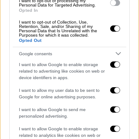
I want to opt-out of processing my
Personal Data for Targeted Advertising.
Ελλάδα
|
02.11.2024 15:50
Opted In
Φάρσαλα: 85χρονος βρέθηκε άγρια
I want to opt-out of Collection, Use,
δολοφονημένος στο χωράφι του -
Retention, Sale, and/or Sharing of my
Personal Data that Is Unrelated with the
Ανθρωποκυνηγητό για τον δράστη
Purposes for which it was collected.
Opted Out
Google consents
Στο σημείο έσπευσαν δυνάμεις της
I want to allow Google to enable storage
Πυροσβεστικής Υπηρεσίας και ασθενοφόρα.
related to advertising like cookies on web or
device identifiers in apps.
I want to allow my user data to be sent to
Google for online advertising purposes.
Τα σχολιά σας δημοσιεύονται άμεσα με δική σας ευθύνη. Το
ΕΘΝΟΣ θα παρεμβαίνει και τα προσβλητικά σχόλια θα
διαγράφονται
I want to allow Google to send me
personalized advertising.
I want to allow Google to enable storage
related to analytics like cookies on web or