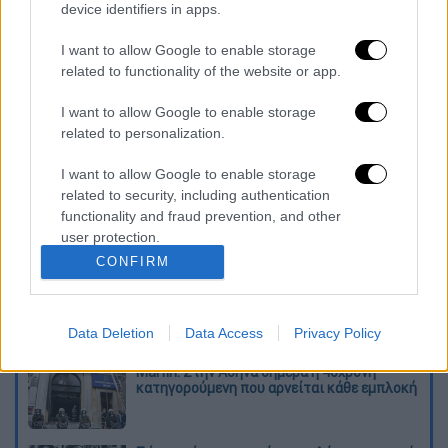
device identifiers in apps.
I want to allow Google to enable storage
related to functionality of the website or app.
καταχώρηση
I want to allow Google to enable storage
related to personalization.
Διαβάστε ακόμη
I want to allow Google to enable storage
related to security, including authentication
Κυνήγι χρόνου στα λεωφορεία: Οι οδηγοί
functionality and fraud prevention, and other
της ΟΣΥ καταγγέλλουν δρομολόγια που
user protection.
«δεν βγαίνουν» και προειδοποιούν για
κινδύνους
CONFIRM
Πώς έγινε η τραγωδία στα Μάλια: Η 40χρονη
πνίγηκε για να σώσει τη φίλη της
Data Deletion
Data Access
Privacy Policy
Marfin: Στην Αθήνα σήμερα η 46χρονη
κατηγορούμενη που αρνείται κάθε εμπλοκή