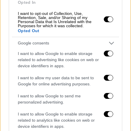
Φωτιά τώρα στην Πολυτεχνειούπολη
Opted In
- Συναγερμός στην Πυροσβεστική
I want to opt-out of Collection, Use,
Retention, Sale, and/or Sharing of my
Personal Data that Is Unrelated with the
Purposes for which it was collected.
Opted Out
Ευτυχώς, δεν έχουν αναφερθεί
Google consents
τραυματισμοί.
I want to allow Google to enable storage
related to advertising like cookies on web or
device identifiers in apps.
Τα σχολιά σας δημοσιεύονται άμεσα με δική σας ευθύνη. Το
ΕΘΝΟΣ θα παρεμβαίνει και τα προσβλητικά σχόλια θα
I want to allow my user data to be sent to
διαγράφονται
Google for online advertising purposes.
I want to allow Google to send me
personalized advertising.
I want to allow Google to enable storage
related to analytics like cookies on web or
device identifiers in apps.