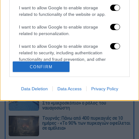
I want to allow Google to enable storage
καταχώρηση
related to functionality of the website or app.
I want to allow Google to enable storage
Διαβάστε ακόμη
related to personalization.
O στρατηγός ήταν σχιζοφρενής, εμμονικός,
I want to allow Google to enable storage
πλησίαζε τα 75 όταν τον αντάμωσε η δόξα –
Εκείνος που άλλαξε την πορεία της
related to security, including authentication
Ιστορίας!
functionality and fraud prevention, and other
user protection.
CONFIRM
Ελισάβετ Κωνσταντινίδου στο ethnos.gr:
«Κάθε πόλεμος είναι ένας εμφύλιος, όλοι
είμαστε αδέλφια»
Data Deletion
Data Access
Privacy Policy
Στον εισαγγελέα ο ιδιοκτήτης του beach
bar για τον θάνατο του 4χρονου στην Πάρο -
Στο «μικροσκόπιο» ο ρόλος του
ναυαγοσώστη
Τουρνάς: Πάνω από 400 πυρκαγιές σε 10
ημέρες - «Το 90% των πυρκαγιών οφείλεται
σε αμέλεια»