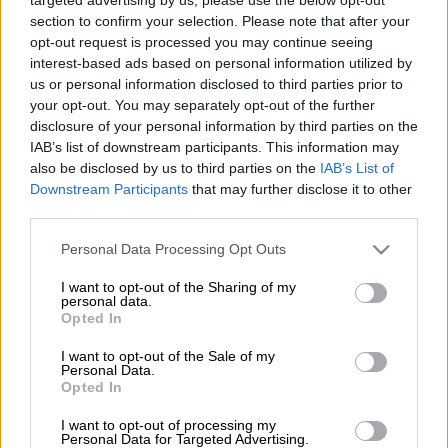
section to confirm your selection. Please note that after your
Καραμπόλα με την εμπλοκή 7 αυτοκινήτων
opt-out request is processed you may continue seeing
interest-based ads based on personal information utilized by
σημειώθηκε το απόγευμα Παρασκευής 8
us or personal information disclosed to third parties prior to
Νοεμβρίου στη
Θεσσαλονίκη.
your opt-out. You may separately opt-out of the further
disclosure of your personal information by third parties on the
Το
τροχαίο
συνέβη στο
ρεύμα εισόδου
στη
IAB’s list of downstream participants. This information may
Μουδανίων
στο ύψος του Cosmos, σύμφωνα
also be disclosed by us to third parties on the
IAB’s List of
με το
typosthes.
Downstream Participants
that may further disclose it to other
third parties.
ΔΙΑΒΑΣΤΕ ΕΠΙΣΗΣ
Please note that this website/app uses one or more Google
Personal Data Processing Opt Outs
services and may gather and store information including but
not limited to your visit or usage behaviour. You may click to
I want to opt-out of the Sharing of my
Ελλάδα
|
08.11.2024 18:49
personal data.
grant or deny consent to Google and its third-party tags to
Αμπελόκηποι: Αυτά είναι τα 3 άτομα
Opted In
use your data for below specified purposes in below Google
που συνελήφθησαν μετά την έκρηξη
consent section.
I want to opt-out of the Sale of my
στο διαμέρισμα
Personal Data.
Opted In
I want to opt-out of processing my
Ελλάδα
|
08.11.2024 20:52
Personal Data for Targeted Advertising.