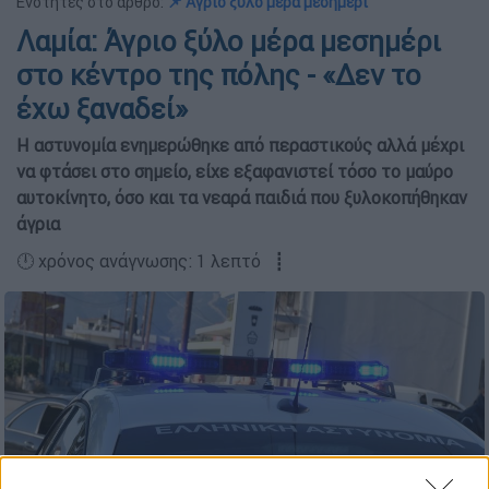
Ενότητες στο άρθρο:
📌 Άγριο ξύλο μέρα μεσημέρι
Λαμία: Άγριο ξύλο μέρα μεσημέρι
στο κέντρο της πόλης - «Δεν το
έχω ξαναδεί»
Η αστυνομία ενημερώθηκε από περαστικούς αλλά μέχρι
να φτάσει στο σημείο, είχε εξαφανιστεί τόσο το μαύρο
αυτοκίνητο, όσο και τα νεαρά παιδιά που ξυλοκοπήθηκαν
άγρια
🕛 χρόνος ανάγνωσης: 1 λεπτό ┋