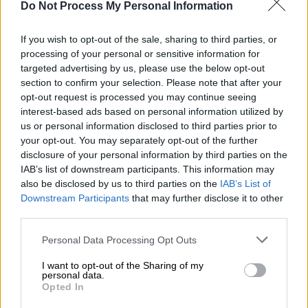
Do Not Process My Personal Information
If you wish to opt-out of the sale, sharing to third parties, or
Περιπολικό της Ελληνικής Αστυνομίας (Βασίλης
processing of your personal or sensitive information for
Παπαδόπουλος/Eurokinissi)
targeted advertising by us, please use the below opt-out
section to confirm your selection. Please note that after your
opt-out request is processed you may continue seeing
Προσθέστε το ΕΘΝΟΣ στη Google
interest-based ads based on personal information utilized by
us or personal information disclosed to third parties prior to
your opt-out. You may separately opt-out of the further
Ένας
αδιανόητος καυγάς
έλαβε χώρα το
disclosure of your personal information by third parties on the
μεσημέρι
της Τετάρτης
στην
πλατεία
IAB’s list of downstream participants. This information may
Πάρκου
στο κέντρο της
Λαμίας
, όταν μια
also be disclosed by us to third parties on the
IAB’s List of
4μελης παρέα από ένα μαύρο πολυτελές
Downstream Participants
that may further disclose it to other
third parties.
αυτοκίνητο και επιτέθηκε σε νεαρούς.
Please note that this website/app uses one or more Google
Personal Data Processing Opt Outs
services and may gather and store information including but
ΔΙΑΒΑΣΤΕ ΕΠΙΣΗΣ
not limited to your visit or usage behaviour. You may click to
I want to opt-out of the Sharing of my
personal data.
grant or deny consent to Google and its third-party tags to
Ελλάδα
|
14.11.2024 16:00
Opted In
use your data for below specified purposes in below Google
Σοκ στην Αργολίδα: Εκατοντάδες