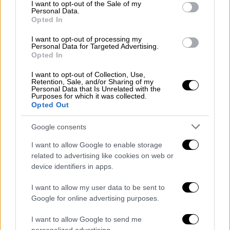
consent section.
I want to opt-out of the Sale of my
νεκρά πουλιά στην παραλιακή
Personal Data.
Opted In
Ναυπλίου – Νέας Κίου –
Αποκαρδιωτικές εικόνες
I want to opt-out of processing my
Personal Data for Targeted Advertising.
Opted In
I want to opt-out of Collection, Use,
Retention, Sale, and/or Sharing of my
Άγριο ξύλο μέρα μεσημέρι
Personal Data that Is Unrelated with the
Purposes for which it was collected.
Opted Out
Όπως μεταδίδει το
lamiareport
, δεν έχει
γίνει γνωστό μέχρι στιγμής τι προκάλεσε
Google consents
τον καυγά, γεγονός όμως είναι ότι η
μαύρη
I want to allow Google to enable storage
Mercedes
στην οποία επέβαιναν 4 άτομα –
related to advertising like cookies on web or
πιθανότατα αλλοδαποί – σταμάτησε έξω από
device identifiers in apps.
το περίπτερο και στη συνέχεια οι επιβάτες
I want to allow my user data to be sent to
της επιτέθηκαν με μπουνιές και κλωτσιές
Google for online advertising purposes.
στους νεαρούς
I want to allow Google to send me
«Τέτοιο ξύλο δεν έχω ξαναδεί. Πρέπει να