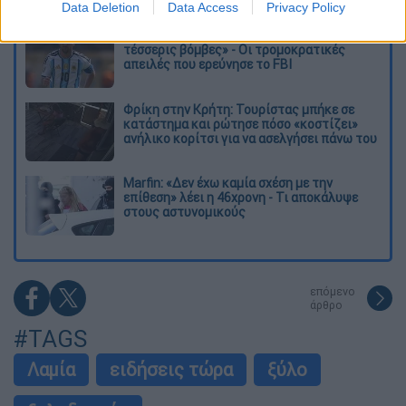
Data Deletion
Data Access
Privacy Policy
Μουντιάλ 2026: «Θα ανατινάξω τον Μέσι με
τέσσερις βόμβες» - Οι τρομοκρατικές
απειλές που ερεύνησε το FBI
Φρίκη στην Κρήτη: Τουρίστας μπήκε σε
κατάστημα και ρώτησε πόσο «κοστίζει»
ανήλικο κορίτσι για να ασελγήσει πάνω του
Marfin: «Δεν έχω καμία σχέση με την
επίθεση» λέει η 46χρονη - Τι αποκάλυψε
στους αστυνομικούς
επόμενο
άρθρο
#TAGS
Λαμία
ειδήσεις τώρα
ξύλο