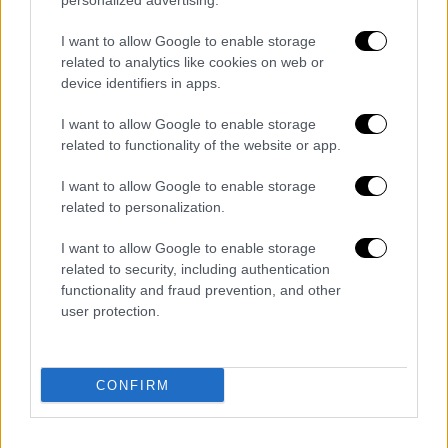
personalized advertising.
ήταν επαγγελματίες αυτοί με τη
Mercedes
…», δήλωσε αυτόπτης μάρτυρας.
I want to allow Google to enable storage
related to analytics like cookies on web or
«Σοκαριστήκαμε. Άρχισαν να βρίζονται και
device identifiers in apps.
ξαφνικά τους βλέπουμε να παρατάνε το
αυτοκίνητο στη μέση του δρόμου και να
I want to allow Google to enable storage
αρχίζουν τις μπουνιές και τις κλωτσιές…»
related to functionality of the website or app.
αναφέρει άλλος αυτόπτης μάρτυρας.
I want to allow Google to enable storage
related to personalization.
Η αστυνομία ενημερώθηκε από περαστικούς
αλλά μέχρι να φτάσει στο σημείο, είχε
I want to allow Google to enable storage
εξαφανιστεί τόσο το μαύρο αυτοκίνητο, όσο
related to security, including authentication
και τα νεαρά παιδιά που ξυλοκοπήθηκαν
functionality and fraud prevention, and other
user protection.
άγρια.
Διαβάστε ακόμη
CONFIRM
Επιστήμονες ανακάλυψαν τον τέταρτο
γνωστό τύπο μεταδοτικού καρκίνου στον
κόσμο