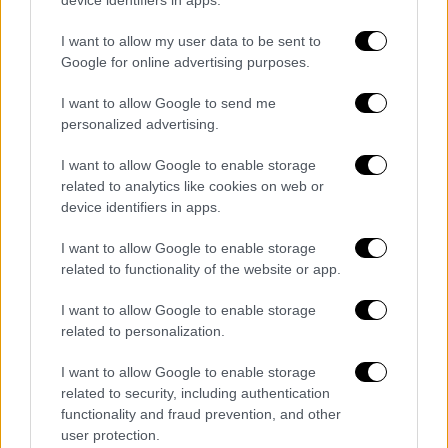
Λουμπούρ προς Κίνα
I want to allow my user data to be sent to
Google for online advertising purposes.
I want to allow Google to send me
personalized advertising.
I want to allow Google to enable storage
related to analytics like cookies on web or
device identifiers in apps.
I want to allow Google to enable storage
related to functionality of the website or app.
I want to allow Google to enable storage
related to personalization.
I want to allow Google to enable storage
Ελλάδα
|
04.06.2025 11:38
related to security, including authentication
Αποτροπιασμός στον Βόλο: Ξυλοκόπησε
functionality and fraud prevention, and other
την πρώην σύντροφό του μπροστά στα
user protection.