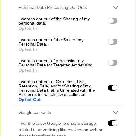
Please note that this website/app uses one or more Google
Personal Data Processing Opt Outs
services and may gather and store information including but
not limited to your visit or usage behaviour. You may click to
I want to opt-out of the Sharing of my
personal data.
grant or deny consent to Google and its third-party tags to
Opted In
use your data for below specified purposes in below Google
consent section.
I want to opt-out of the Sale of my
Personal Data.
Opted In
I want to opt-out of processing my
Personal Data for Targeted Advertising.
Opted In
I want to opt-out of Collection, Use,
Retention, Sale, and/or Sharing of my
Personal Data that Is Unrelated with the
Purposes for which it was collected.
Viral
|
22.07.2025 15:10
Opted Out
«Βουλώστε το!»: Γροθιές και φωνές σε
Google consents
πτήση της Air Asia - Επιβάτες πιάστηκαν
στα χέρια
I want to allow Google to enable storage
related to advertising like cookies on web or
«Αερομαχίες» στην πτήση από Κουάλα
device identifiers in apps.