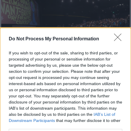
Do Not Process My Personal Information
If you wish to opt-out of the sale, sharing to third parties, or
processing of your personal or sensitive information for
targeted advertising by us, please use the below opt-out
section to confirm your selection. Please note that after your
opt-out request is processed you may continue seeing
Ελλάδα
|
07.10.2025 11:59
interest-based ads based on personal information utilized by
Κινηματογραφικό... ξύλο στου Ρέντη:
us or personal information disclosed to third parties prior to
Πιάστηκαν στα χέρια μέσα σε αίθουσα
your opt-out. You may separately opt-out of the further
disclosure of your personal information by third parties on the
Μια παρατήρηση για φασαρία στάθηκε
IAB’s list of downstream participants. This information may
αρκετή για να προκληθεί σύρραξη εντός του
also be disclosed by us to third parties on the
IAB’s List of
σινεμά
Downstream Participants
that may further disclose it to other
third parties.