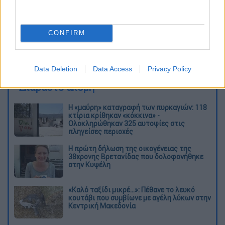
CONFIRM
καταχώρηση
Data Deletion
Data Access
Privacy Policy
Διαβάστε ακόμη
Η «μαύρη» καταγραφή των πυρκαγιών: 118
κτίρια κρίθηκαν «κόκκινα» -
Ολοκληρώθηκαν 325 αυτοψίες στις
πληγείσες περιοχές
Η πρώτη δήλωση της οικογένειας της
38χρονης Βρετανίδας που δολοφονήθηκε
στην Κυψέλη
«Καλό ταξίδι μικρέ...»: Πέθανε το λευκό
κουτάβι που συμβίωνε με αγέλη λύκων στην
Κεντρική Μακεδονία