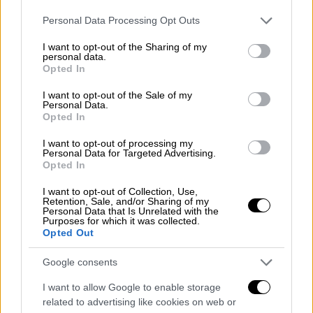
Please note that this website/app uses one or more Google
Personal Data Processing Opt Outs
Ελλάδα
|
02.01.2026 08:42
services and may gather and store information including but
Δύο σοβαρά τροχαία τα ξημερώματα
not limited to your visit or usage behaviour. You may click to
I want to opt-out of the Sharing of my
personal data.
grant or deny consent to Google and its third-party tags to
στην Αττική - Ένας νεκρός και δύο
Opted In
use your data for below specified purposes in below Google
τραυματίες
consent section.
I want to opt-out of the Sale of my
Personal Data.
Opted In
Ελλάδα
|
02.01.2026 11:05
Αγωνία στα Ιωάννινα: Πολύωρη
I want to opt-out of processing my
Personal Data for Targeted Advertising.
χειρουργική επέμβαση για τον
Opted In
16χρονο που τραυματίστηκε από
I want to opt-out of Collection, Use,
εκπυρσοκρότηση όπλου στην
Retention, Sale, and/or Sharing of my
Personal Data that Is Unrelated with the
Πρέβεζα
Purposes for which it was collected.
Opted Out
Google consents
Πιο συγκεκριμένα, ο 43χρονος, ενώ
I want to allow Google to enable storage
βρισκόταν σε μπαρ της Θεσσαλονίκης,
related to advertising like cookies on web or