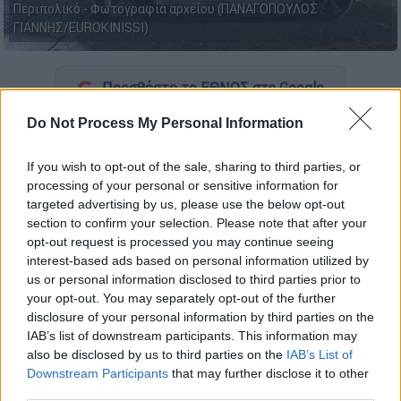
Περιπολικό - Φωτογραφία αρχείου (ΠΑΝΑΓΟΠΟΥΛΟΣ
ΓΙΑΝΝΗΣ/EUROKINISSI)
Προσθέστε το ΕΘΝΟΣ στη Google
Do Not Process My Personal Information
Παρενόχλησε σεξουαλικά μία 20χρονη και
εκείνη, μαζί με το σύντροφό της, τον
If you wish to opt-out of the sale, sharing to third parties, or
πλάκωσαν στο ξύλο.
Πρόκειται 43χρονο με
processing of your personal or sensitive information for
καταγωγή από την
Αλβανία
,
ο οποίος
targeted advertising by us, please use the below opt-out
section to confirm your selection. Please note that after your
συνελήφθη από τους
αστυνομικούς
, τα
opt-out request is processed you may continue seeing
ξημερώματα της Παρασκευής 2 Ιουνίου, στη
interest-based ads based on personal information utilized by
Θεσσαλονίκη,
για προσβολή γενετήσιας
us or personal information disclosed to third parties prior to
αξιοπρέπειας και εξύβριση
σε βάρος
your opt-out. You may separately opt-out of the further
disclosure of your personal information by third parties on the
20χρονης και για απειλή εναντίον του
IAB’s list of downstream participants. This information may
24χρονου συντρόφου της.
also be disclosed by us to third parties on the
IAB’s List of
Downstream Participants
that may further disclose it to other
third parties.
ΔΙΑΒΑΣΤΕ ΕΠΙΣΗΣ