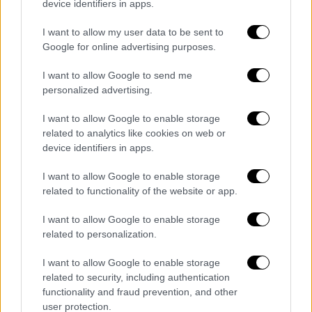
device identifiers in apps.
παρενόχλησε σεξουαλικά, θώπευσε και όταν
εκείνη αντέδρασε,
έβρισε τη νεαρή κοπέλα
.
I want to allow my user data to be sent to
Σύμφωνα με την αστυνομία, η 20χρονη και ο
Google for online advertising purposes.
σύντροφός της αντέδρασαν,
προκάλεσαν
I want to allow Google to send me
σωματικές βλάβες και εξύβρισαν τον
personalized advertising.
43χρονο
,
με αποτέλεσμα, επίσης, να
συλληφθούν.
I want to allow Google to enable storage
related to analytics like cookies on web or
Η σχηματισθείσα δικογραφία θα υποβληθεί
device identifiers in apps.
στον αρμόδιο εισαγγελέα.
I want to allow Google to enable storage
related to functionality of the website or app.
I want to allow Google to enable storage
Τα σχολιά σας δημοσιεύονται άμεσα με δική σας ευθύνη. Το
ΕΘΝΟΣ θα παρεμβαίνει και τα προσβλητικά σχόλια θα
related to personalization.
διαγράφονται
I want to allow Google to enable storage
related to security, including authentication
functionality and fraud prevention, and other
user protection.