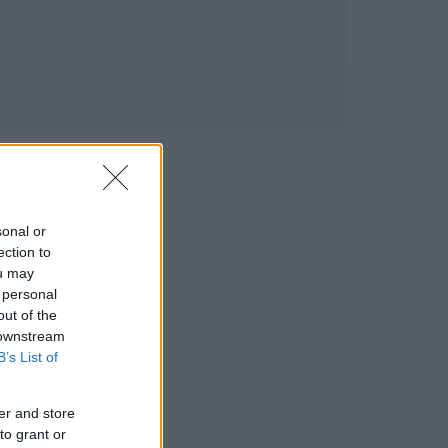
sonal or
ection to
ou may
 personal
out of the
 downstream
B’s List of
er and store
to grant or