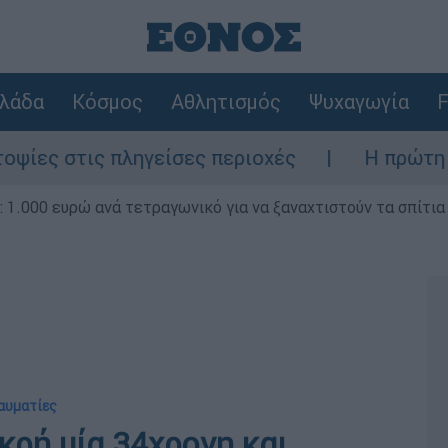
λάδα
Κόσμος
Αθλητισμός
Ψυχαγωγία
F
στις πληγείσες περιοχές
Η πρώτη δήλωση
1.000 ευρώ ανά τετραγωνικό για να ξαναχτιστούν τα σπίτια
ραυματίες
κρή μία 34χρονη και