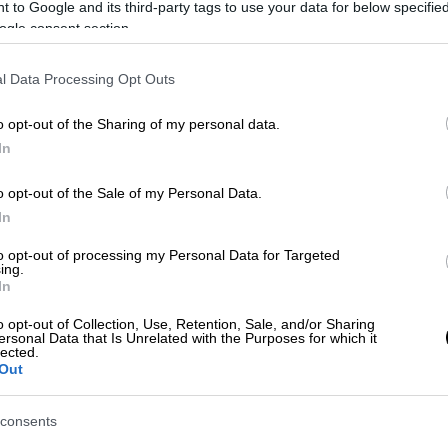
 to Google and its third-party tags to use your data for below specifi
ogle consent section.
l Data Processing Opt Outs
o opt-out of the Sharing of my personal data.
In
δόπουλος)
o opt-out of the Sale of my Personal Data.
In
 το ΕΘΝΟΣ στη Google
to opt-out of processing my Personal Data for Targeted
ing.
ιώθηκε το πρωί της Παρασκευής στο 7ο
In
Σταυρούπολης
, όταν δύο αυτοκίνητα
o opt-out of Collection, Use, Retention, Sale, and/or Sharing
 από αδιευκρίνιστες συνθήκες, με
ersonal Data that Is Unrelated with the Purposes for which it
lected.
τραυματίες.
Out
consents