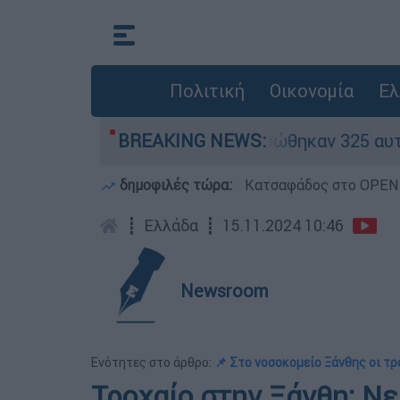
Πολιτική
Οικονομία
Ελ
θηκαν «κόκκινα» - Ολοκληρώθηκαν 325 αυτοψίες 
BREAKING NEWS:
δημοφιλές τώρα:
Κατσαφάδος στο OPEN: 
┋
Ελλάδα
┋
15.11.2024 10:46
Newsroom
Ενότητες στο άρθρο:
📌 Στο νοσοκομείο Ξάνθης οι τ
Τροχαίο στην Ξάνθη: Νε