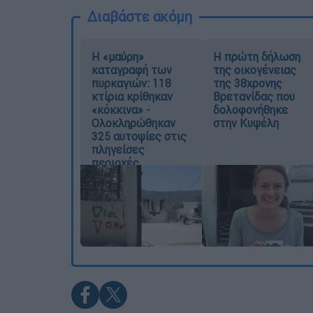
Διαβάστε ακόμη
Η «μαύρη»
Η πρώτη δήλωση
καταγραφή των
της οικογένειας
πυρκαγιών: 118
της 38χρονης
κτίρια κρίθηκαν
Βρετανίδας που
«κόκκινα» -
δολοφονήθηκε
Ολοκληρώθηκαν
στην Κυψέλη
325 αυτοψίες στις
πληγείσες
περιοχές