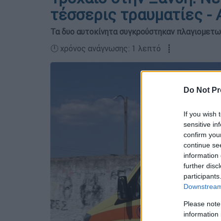
τέσσερις τραυματίες - 
Τα δυο αυτοκίνητα συγκρούστηκαν πλαγιομετ
🕛 χρόνος ανάγνωσης: 1 λεπτό ┋
Do Not Pr
If you wish 
sensitive in
confirm you
continue se
information 
further disc
participants
Downstream 
Please note
information 