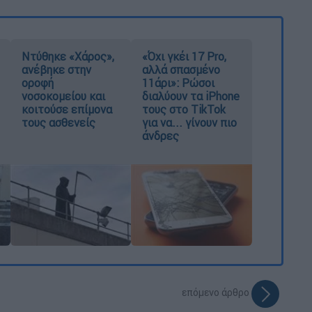
Ντύθηκε «Χάρος»,
«Όχι γκέι 17 Pro,
ανέβηκε στην
αλλά σπασμένο
οροφή
11άρι»: Ρώσοι
νοσοκομείου και
διαλύουν τα iPhone
κοιτούσε επίμονα
τους στο TikTok
τους ασθενείς
για να... γίνουν πιο
άνδρες
επόμενο άρθρο