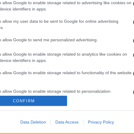
o allow Google to enable storage related to advertising like cookies on
evice identifiers in apps.
 η θεία του νεκρού Παναγιωτάκη - Όσα
υ
o allow my user data to be sent to Google for online advertising
s.
to allow Google to send me personalized advertising.
τραυματίες
o allow Google to enable storage related to analytics like cookies on
evice identifiers in apps.
να αυτοκίνητο επέβαιναν
τρεις
γυναίκες
και
ταν μόνος του.
o allow Google to enable storage related to functionality of the website
,
η οποία
απεγκλώβισε
χωρίς τις αισθήσεις
νάμεσά τους μια 34χρονη η οποία τελικά
o allow Google to enable storage related to personalization.
CONFIRM
o allow Google to enable storage related to security, including
τραυματίστηκαν και μαζί με τον οδηγό του
cation functionality and fraud prevention, and other user protection.
ε ασθενοφόρα του ΕΚΑΒ στο
Γενικό
Data Deletion
Data Access
Privacy Policy