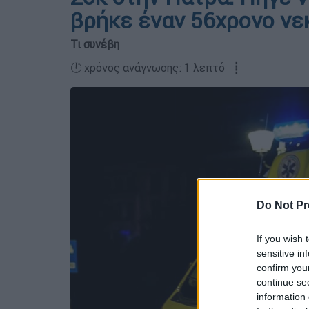
βρήκε έναν 56χρονο νε
Τι συνέβη
🕛 χρόνος ανάγνωσης: 1 λεπτό ┋
Do Not Pr
If you wish 
sensitive in
confirm you
continue se
information 