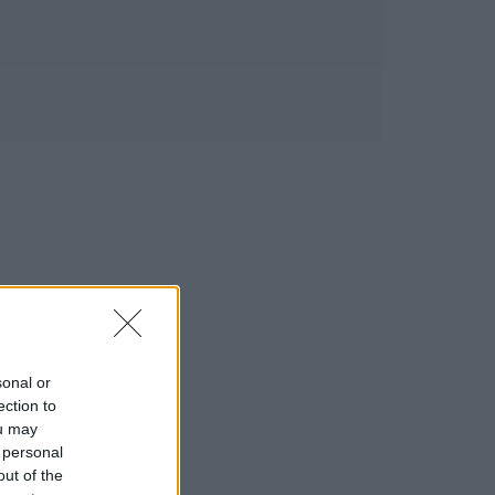
sonal or
ection to
ou may
 personal
out of the