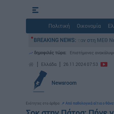
Πολιτική
Οικονομία
Ελ
έφος 8 ημερών - Νοσηλευόταν στη ΜΕΘ Νεογνών
BREAKING NEWS:
δημοφιλές τώρα:
Επιστήμονες ανακάλυψα
┋
Ελλάδα
┋
26.11.2024 07:53
Newsroom
Ενότητες στο άρθρο:
📌 Από παθολογικά αίτια ο θάνα
Σοκ στην Πάτρα: Πήγε να