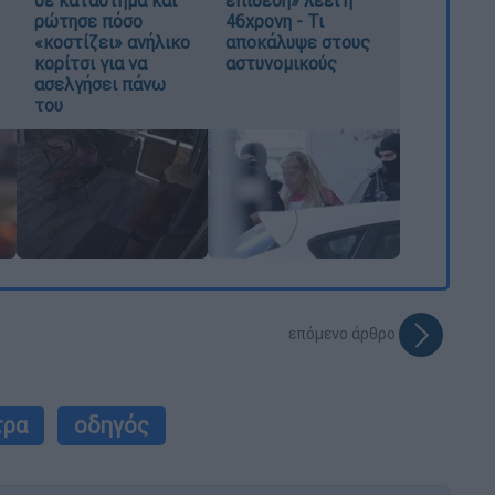
σε κατάστημα και
επίθεση» λέει η
ρώτησε πόσο
46χρονη - Τι
«κοστίζει» ανήλικο
αποκάλυψε στους
κορίτσι για να
αστυνομικούς
ασελγήσει πάνω
του
επόμενο άρθρο
τρα
οδηγός