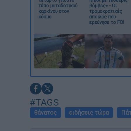
τέταρτο γνωστό
Μέσι με τέσσερις
τύπο μεταδοτικού
βόμβες» - Οι
καρκίνου στον
τρομοκρατικές
κόσμο
απειλές που
ερεύνησε το FBI
#TAGS
θάνατος
ειδήσεις τώρα
Πά