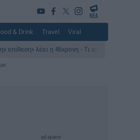
ood & Drink
Travel
Viral
θεση» λέει η 46χρονη - Τι αποκάλυψε στους αστ
σμο