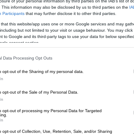
losure of your personal information by third parties on the IAB’s list of
. This information may also be disclosed by us to third parties on the
IA
Participants
that may further disclose it to other third parties.
 that this website/app uses one or more Google services and may gath
including but not limited to your visit or usage behaviour. You may click 
 to Google and its third-party tags to use your data for below specifi
ogle consent section.
l Data Processing Opt Outs
 το ΕΘΝΟΣ στη Google
o opt-out of the Sharing of my personal data.
In
ρέθηκε επιχειρηματίας που πήγε να ανοίξει
ε έναν άνδρα να κάθεται σε μία από τις
o opt-out of the Sale of my Personal Data.
ισθήσεις του και διαπιστώθηκε ότι ήταν
In
to opt-out of processing my Personal Data for Targeted
ing.
In
o opt-out of Collection, Use, Retention, Sale, and/or Sharing