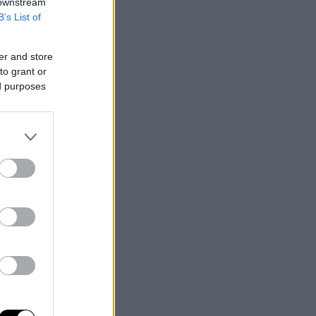
 downstream
B’s List of
er and store
to grant or
ed purposes