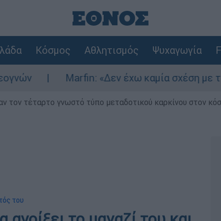
λάδα
Κόσμος
Αθλητισμός
Ψυχαγωγία
F
Marfin: «Δεν έχω καμία σχέση με την επί
ν τον τέταρτο γνωστό τύπο μεταδοτικού καρκίνου στον κό
τός του
 ανοίξει το μαγαζί του και