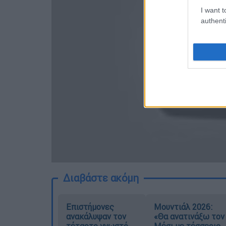
I want t
authenti
Διαβάστε ακόμη
Επιστήμονες
Μουντιάλ 2026:
ανακάλυψαν τον
«Θα ανατινάξω τον