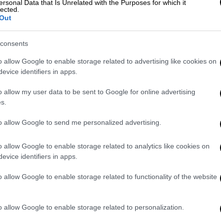
ersonal Data that Is Unrelated with the Purposes for which it
lected.
Out
δρας που απείλησε τη σύζυγο και το
consents
o allow Google to enable storage related to advertising like cookies on
evice identifiers in apps.
νατός του
o allow my user data to be sent to Google for online advertising
s.
,
ο θάνατος
του 56χρονου
φαίνεται να
ύμφωνα με εκτιμήσεις, πιθανόν
ο 56χρονος
to allow Google to send me personalized advertising.
οδηγούσε στην οδό Γλαύκου
. Στάθμευσε το
κλα του καταστήματος. Εκεί όμως άφησε την
o allow Google to enable storage related to analytics like cookies on
evice identifiers in apps.
o allow Google to enable storage related to functionality of the website
o allow Google to enable storage related to personalization.