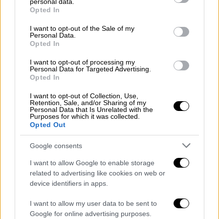
personal data.
grant or deny consent to Google and its third-party tags to
Opted In
use your data for below specified purposes in below Google
consent section.
I want to opt-out of the Sale of my
Personal Data.
Opted In
I want to opt-out of processing my
Personal Data for Targeted Advertising.
Opted In
I want to opt-out of Collection, Use,
Retention, Sale, and/or Sharing of my
Personal Data that Is Unrelated with the
Πολιτική
|
26.11.2024 22:19
Purposes for which it was collected.
Opted Out
Νέα Αριστερά: «Όχι» στις αμυντικές
δαπάνες του προϋπολογισμού - Καλούμε
Google consents
τους αριστερούς πολίτες σε
I want to allow Google to enable storage
συστράτευση
related to advertising like cookies on web or
Η Νέα Αριστερά καλεί σε συστράτευση κατά
device identifiers in apps.
των αμυντικών δαπανών
I want to allow my user data to be sent to
Google for online advertising purposes.