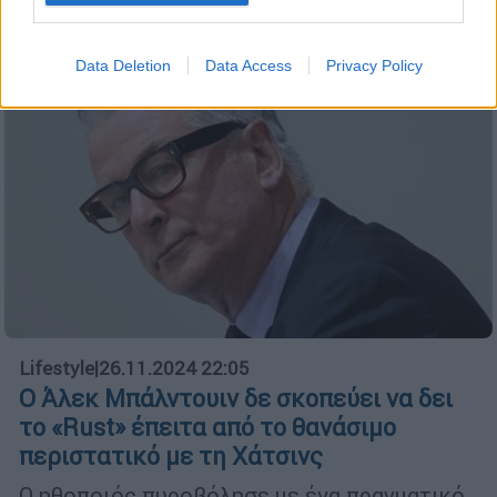
Data Deletion
Data Access
Privacy Policy
Lifestyle
|
26.11.2024 22:05
Ο Άλεκ Μπάλντουιν δε σκοπεύει να δει
το «Rust» έπειτα από το θανάσιμο
περιστατικό με τη Χάτσινς
Ο ηθοποιός πυροβόλησε με ένα πραγματικό