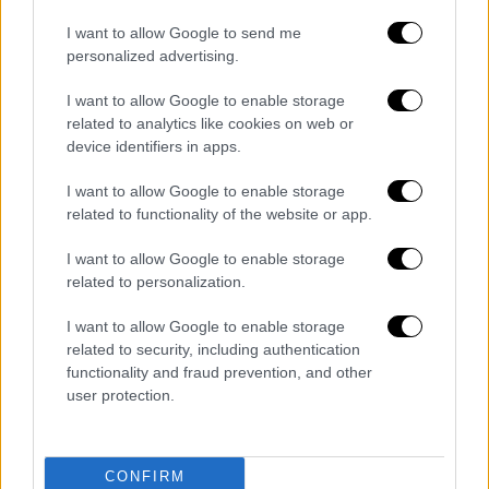
I want to allow Google to send me
personalized advertising.
I want to allow Google to enable storage
related to analytics like cookies on web or
device identifiers in apps.
I want to allow Google to enable storage
related to functionality of the website or app.
I want to allow Google to enable storage
related to personalization.
I want to allow Google to enable storage
Ελλάδα
|
26.11.2024 22:10
related to security, including authentication
functionality and fraud prevention, and other
Κλήρωση Τζόκερ: Οι τυχεροί αριθμοί για
user protection.
το 1.500.000 ευρώ
Οι τυχεροί αριθμοί
CONFIRM