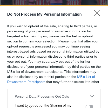
Do Not Process My Personal Information
If you wish to opt-out of the sale, sharing to third parties, or
processing of your personal or sensitive information for
targeted advertising by us, please use the below opt-out
section to confirm your selection. Please note that after your
Αθλητισμός
|
26.11.2024 22:22
opt-out request is processed you may continue seeing
Champions League: Εξάσφαιρη η
interest-based ads based on personal information utilized by
Ατλέτικο Μαδρίτης, δυσκολεύτηκε αλλά
us or personal information disclosed to third parties prior to
your opt-out. You may separately opt-out of the further
νίκησε και η Μίλαν
disclosure of your personal information by third parties on the
Ασταμάτητη ήταν η Ατλέτικο Μαδρίτης στην
IAB’s list of downstream participants. This information may
έδρα της Σπάρτα Πράγας
also be disclosed by us to third parties on the
IAB’s List of
Downstream Participants
that may further disclose it to other
third parties.
Please note that this website/app uses one or more Google
Personal Data Processing Opt Outs
services and may gather and store information including but
not limited to your visit or usage behaviour. You may click to
I want to opt-out of the Sharing of my