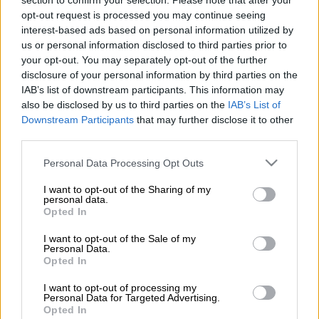
section to confirm your selection. Please note that after your
opt-out request is processed you may continue seeing
Προσθέστε το ΕΘΝΟΣ στη Google
interest-based ads based on personal information utilized by
us or personal information disclosed to third parties prior to
your opt-out. You may separately opt-out of the further
Τραγικό περιστατικό σημειώθηκε στο χωριό
disclosure of your personal information by third parties on the
Ορμένιο
Ορεστιάδας
με έναν 80χρονο να
IAB’s list of downstream participants. This information may
εντοπίζεται νεκρός στο αυτοκίνητό του,
also be disclosed by us to third parties on the
IAB’s List of
στην αυλή του σπιτιού του. Το όχημα είχε
Downstream Participants
that may further disclose it to other
third parties.
αρπάξει φωτιά και ηλικιωμένος
απανθρακώθηκε.
Please note that this website/app uses one or more Google
Personal Data Processing Opt Outs
services and may gather and store information including but
not limited to your visit or usage behaviour. You may click to
I want to opt-out of the Sharing of my
ΔΙΑΒΑΣΤΕ ΕΠΙΣΗΣ
personal data.
grant or deny consent to Google and its third-party tags to
Opted In
use your data for below specified purposes in below Google
Ελλάδα
|
27.11.2024 09:15
consent section.
I want to opt-out of the Sale of my
Νέα Αγχίαλος: Τραγικό τέλος για
Personal Data.
Opted In
32χρονο - Τον βρήκαν
καταπλακωμένο από το τρακτέρ του
I want to opt-out of processing my
Personal Data for Targeted Advertising.
Opted In