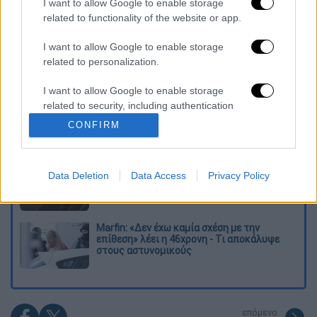
I want to allow Google to enable storage
related to functionality of the website or app.
Διαβάστε ακόμη
I want to allow Google to enable storage
Επιστήμονες ανακάλυψαν τον τέταρτο
related to personalization.
γνωστό τύπο μεταδοτικού καρκίνου στον
κόσμο
I want to allow Google to enable storage
related to security, including authentication
Μουντιάλ 2026: «Θα ανατινάξω τον Μέσι με
functionality and fraud prevention, and other
τέσσερις βόμβες» - Οι τρομοκρατικές
CONFIRM
απειλές που ερεύνησε το FBI
user protection.
Φρίκη στην Κρήτη: Τουρίστας μπήκε σε
Data Deletion
Data Access
Privacy Policy
κατάστημα και ρώτησε πόσο «κοστίζει»
ανήλικο κορίτσι για να ασελγήσει πάνω του
Marfin: «Δεν έχω καμία σχέση με την
επίθεση» λέει η 46χρονη - Τι αποκάλυψε
στους αστυνομικούς
επόμενο