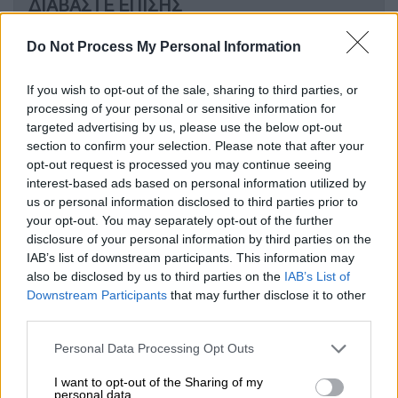
ΔΙΑΒΑΣΤΕ ΕΠΙΣΗΣ
Ελλάδα
|
28.11.2024 08:38
Do Not Process My Personal Information
Ανασκευάζει η Μουρτζούκου: «Δεν
είναι ο σύντροφος της μητέρας μου ο
If you wish to opt-out of the sale, sharing to third parties, or
processing of your personal or sensitive information for
πατέρας των παιδιών μου» - Όσα είπε
targeted advertising by us, please use the below opt-out
στο OPEN
section to confirm your selection. Please note that after your
opt-out request is processed you may continue seeing
interest-based ads based on personal information utilized by
Ελλάδα
|
28.11.2024 09:22
us or personal information disclosed to third parties prior to
Μάρτυρας καταγγέλλει τη
your opt-out. You may separately opt-out of the further
Μουρτζούκου για απόπειρα πώλησης
disclosure of your personal information by third parties on the
του Παναγιώτακη και του 2ου μωρού
IAB’s list of downstream participants. This information may
also be disclosed by us to third parties on the
IAB’s List of
της – Τι απαντά η 24χρονη
Downstream Participants
that may further disclose it to other
third parties.
Please note that this website/app uses one or more Google
Personal Data Processing Opt Outs
services and may gather and store information including but
«Υπάρχει συζήτηση να τα βρούμε
not limited to your visit or usage behaviour. You may click to
I want to opt-out of the Sharing of my
εξωδικαστικά»
personal data.