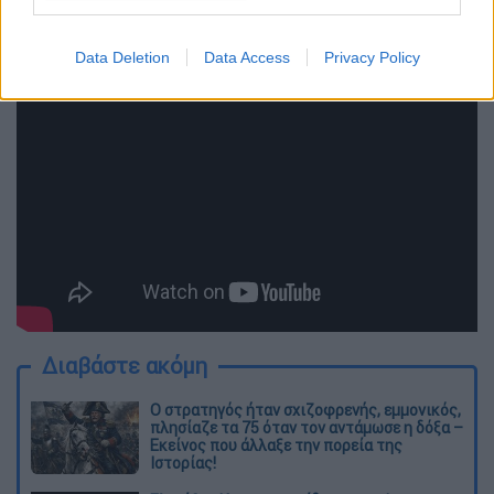
παραδέχτηκε πως έλεγε ψέμματα για τον
πατέρα των παιδιών της.
Data Deletion
Data Access
Privacy Policy
Διαβάστε ακόμη
O στρατηγός ήταν σχιζοφρενής, εμμονικός,
πλησίαζε τα 75 όταν τον αντάμωσε η δόξα –
Εκείνος που άλλαξε την πορεία της
Ιστορίας!