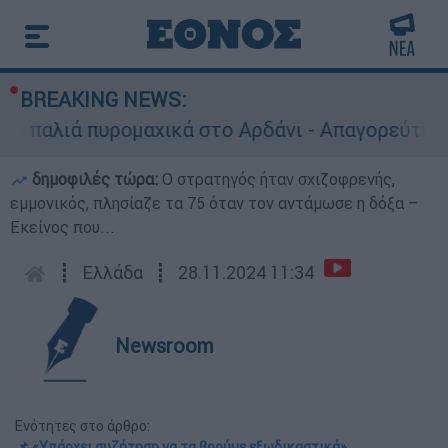
BREAKING NEWS:
αλιά πυρομαχικά στο Αρδάνι - Απαγορεύτηκε η 
δημοφιλές τώρα:
O στρατηγός ήταν σχιζοφρενής,
εμμονικός, πλησίαζε τα 75 όταν τον αντάμωσε η δόξα –
Εκείνος που...
┋
Ελλάδα
┋
28.11.2024 11:34
Newsroom
Ενότητες στο άρθρο:
📌 «Υπάρχει συζήτηση να τα βρούμε εξωδικαστικά»