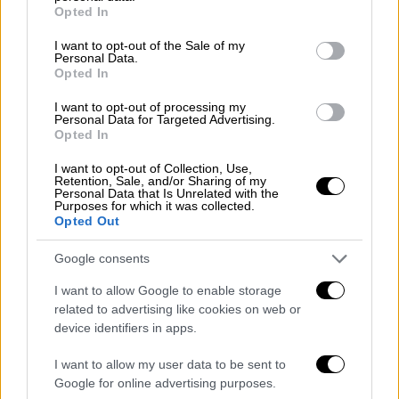
grant or deny consent to Google and its third-party tags to
Opted In
use your data for below specified purposes in below Google
«Περιμένουμε να δούμε τι θα γίνει. Η κυρία
consent section.
I want to opt-out of the Sale of my
Μουρτζούκου ζήτησε συγγνώμη από τον
Personal Data.
Opted In
εντολέα μου, σε λίγο θα μπούμε μέσα να
δικάσουμε, δεν ξέρω αν έχει έρθει ακόμα.
I want to opt-out of processing my
Personal Data for Targeted Advertising.
[...] Υπάρχει συζήτηση (να τα βρούμε
Opted In
εξωδικαστικά), χαίρομαι που κατάλαβε το
I want to opt-out of Collection, Use,
λάθος της και ένας άνθρωπος που έχει
Retention, Sale, and/or Sharing of my
διασυρθεί όλον αυτόν τον καιρό
Personal Data that Is Unrelated with the
Purposes for which it was collected.
επιβεβαιώνεται ότι
δεν ισχύει τίποτε από
Opted Out
αυτά που
έλεγε
» ανέφερε ο δικηγόρος του
Google consents
πατριού της, κ. Ντούγκας έξω από τα
δικαστήρια της πρώην Σχολής Ευελπίδων.
I want to allow Google to enable storage
related to advertising like cookies on web or
device identifiers in apps.
I want to allow my user data to be sent to
Google for online advertising purposes.