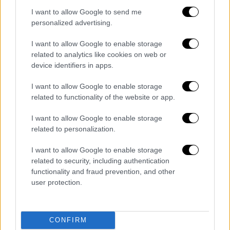
I want to allow Google to send me
personalized advertising.
I want to allow Google to enable storage
related to analytics like cookies on web or
device identifiers in apps.
Η συγγνώμη της Μουρτζούκου
I want to allow Google to enable storage
related to functionality of the website or app.
«Θα ήθελα να ζητήσω στον Γιώργο ένα
I want to allow Google to enable storage
συγγνώμη, όχι στους υπόλοιπους. Η κυρία
related to personalization.
Πόπη δεν είναι μάνα μου. Με πόνεσε και με
I want to allow Google to enable storage
έβγαλε φονιά, γιατί δεν με πήρε προσωπικά
related to security, including authentication
να μου το πει, με έβγαλε σε όλο το
functionality and fraud prevention, and other
πανελλήνιο, όπως με πόνεσε αυτή και πονάω
user protection.
και εγώ ακόμα, έτσι την πόνεσα και εγώ με
αυτό τον τρόπο», είπε η Μουρτζούκου το
βράδυ της Τετάρτης στο OPEN και
CONFIRM