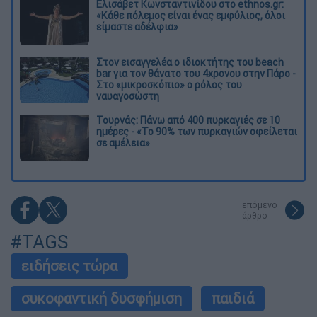
Ελισάβετ Κωνσταντινίδου στο ethnos.gr:
«Κάθε πόλεμος είναι ένας εμφύλιος, όλοι
είμαστε αδέλφια»
Στον εισαγγελέα ο ιδιοκτήτης του beach
bar για τον θάνατο του 4χρονου στην Πάρο -
Στο «μικροσκόπιο» ο ρόλος του
ναυαγοσώστη
Τουρνάς: Πάνω από 400 πυρκαγιές σε 10
ημέρες - «Το 90% των πυρκαγιών οφείλεται
σε αμέλεια»
επόμενο
άρθρο
#TAGS
ειδήσεις τώρα
συκοφαντική δυσφήμιση
παιδιά