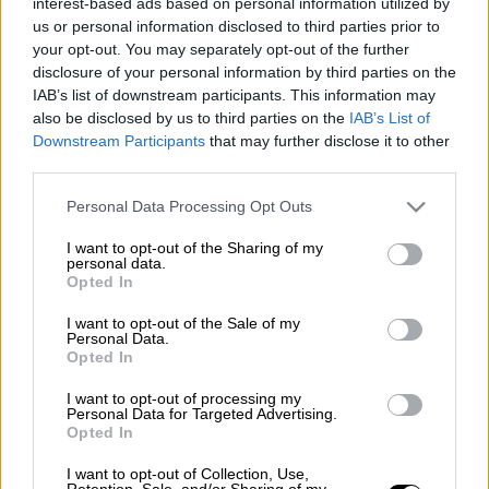
interest-based ads based on personal information utilized by
us or personal information disclosed to third parties prior to
Φωτογραφία ΕΡΤ
your opt-out. You may separately opt-out of the further
disclosure of your personal information by third parties on the
IAB’s list of downstream participants. This information may
Προσθέστε το ΕΘΝΟΣ στη Google
also be disclosed by us to third parties on the
IAB’s List of
Downstream Participants
that may further disclose it to other
third parties.
Άνδρας
παρασύρθηκε από χείμαρρο στα
Χάνια
Γαυρολίμνης, Δήμου
Ναυπακτίας
στην
Please note that this website/app uses one or more Google
Personal Data Processing Opt Outs
Αιτωλοακαρνανία
.
services and may gather and store information including but
not limited to your visit or usage behaviour. You may click to
I want to opt-out of the Sharing of my
personal data.
grant or deny consent to Google and its third-party tags to
Opted In
ΔΙΑΒΑΣΤΕ ΕΠΙΣΗΣ
use your data for below specified purposes in below Google
consent section.
I want to opt-out of the Sale of my
Ελλάδα
|
01.12.2024 18:45
Personal Data.
Opted In
Συνελήφθη 16χρονος που προκάλεσε
φθορές σε συρμό του ΗΣΑΠ
I want to opt-out of processing my
Personal Data for Targeted Advertising.
Opted In
Ελλάδα
|
01.12.2024 18:51
I want to opt-out of Collection, Use,
Retention, Sale, and/or Sharing of my