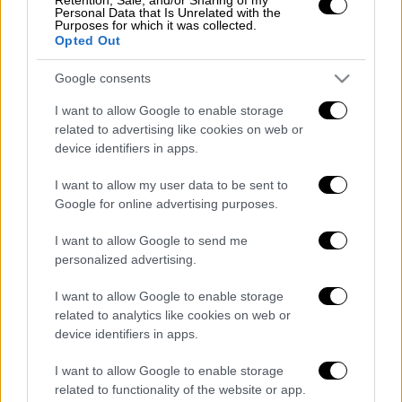
Μεγάλη φωτιά σε σπίτι στο Γαλάτσι
Personal Data that Is Unrelated with the
Purposes for which it was collected.
Opted Out
Google consents
Προσπάθησε να διαπεράσει τον
χείμαρρο
I want to allow Google to enable storage
related to advertising like cookies on web or
device identifiers in apps.
Όπως αναφέρερει η ΕΡΤ, ο άνδρας
παρασύρθηκε
στην προσπάθειά του να
I want to allow my user data to be sent to
διαπεράσει τον
χείμαρρο
. Δυνάμεις της
Google for online advertising purposes.
Πυροσβεστικής
εντόπισαν
τον άνδρα
I want to allow Google to send me
τραυματισμένο στο πόδι και τον
διέσωσαν
,
personalized advertising.
ενώ
ασθενοφόρο
τον παρέλαβε
προκειμένου
να τον μεταφέρει στο
νοσοκομείο
.
I want to allow Google to enable storage
related to analytics like cookies on web or
Διαβάστε ακόμη
device identifiers in apps.
Από το Μίσιγκαν στον Λευκό Οίκο: Τι
I want to allow Google to enable storage
σημαίνει η νίκη του Αμπντούλ Ελ-Σαγέντ
related to functionality of the website or app.
για τους Δημοκρατικούς