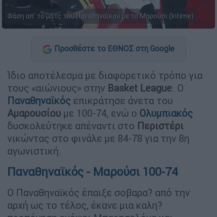
Φάση απ' το ματς του Παναθηναϊκού με το Μαρούσι (Intime)
Προσθέστε το ΕΘΝΟΣ στη Google
Ίδιο αποτέλεσμα με διαφορετικό τρόπο για
τους «αιώνιους» στην
Basket
League
. Ο
Παναθηναϊκός
επικράτησε άνετα του
Αμαρουσίου
με 100-74, ενώ ο
Ολυμπιακός
δυσκολεύτηκε απέναντι στο
Περιστέρι
νικώντας στο φινάλε με 84-78 για την 8η
αγωνιστική.
Παναθηναϊκός - Μαρούσι 100-74
Ο Παναθηναϊκός έπαιξε σοβαρα? από την
αρχή ως το τέλος, έκανε μια καλη?