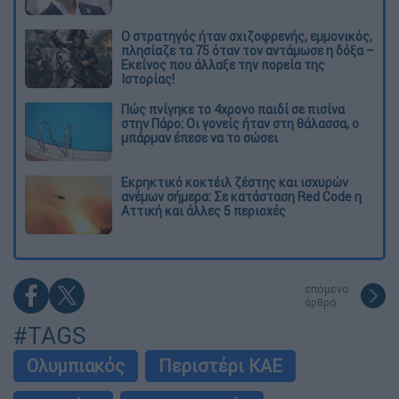
O στρατηγός ήταν σχιζοφρενής, εμμονικός,
πλησίαζε τα 75 όταν τον αντάμωσε η δόξα –
Εκείνος που άλλαξε την πορεία της
Ιστορίας!
Πώς πνίγηκε το 4χρονο παιδί σε πισίνα
στην Πάρο: Οι γονείς ήταν στη θάλασσα, ο
μπάρμαν έπεσε να το σώσει
Εκρηκτικό κοκτέιλ ζέστης και ισχυρών
ανέμων σήμερα: Σε κατάσταση Red Code η
Αττική και άλλες 5 περιοχές
επόμενο
άρθρο
#TAGS
Ολυμπιακός
Περιστέρι ΚΑΕ