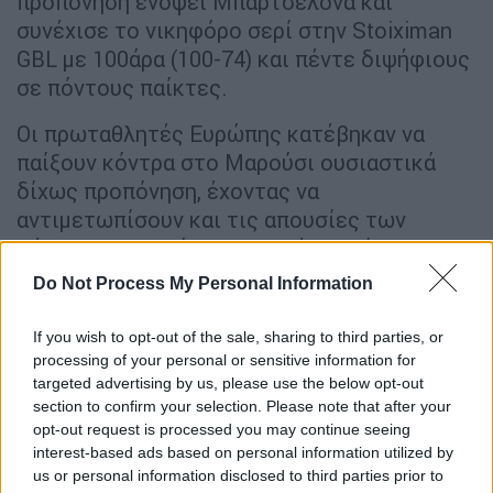
προπόνηση ενόψει Μπαρτσελόνα και
συνέχισε το νικηφόρο σερί στην Stoiximan
GBL με 100άρα (100-74) και πέντε διψήφιους
σε πόντους παίκτες.
Οι πρωταθλητές Ευρώπης κατέβηκαν να
παίξουν κόντρα στο Μαρούσι ουσιαστικά
δίχως προπόνηση, έχοντας να
αντιμετωπίσουν και τις απουσίες των
Κέντρικ Ναν, Ιωάννη Παπαπέτρου, Όμερ
Γιούρτσεβεν, Κώστα Αντετοκούνμπο και
Do Not Process My Personal Information
Μάριους Γκριγκόνις, αλλά ήταν σοβαρoί για
40 λεπτά στο γήπεδο φτάνοντας σε μια
If you wish to opt-out of the sale, sharing to third parties, or
εύκολη νίκη πριν από τη «διαβολοβδομάδα»
processing of your personal or sensitive information for
targeted advertising by us, please use the below opt-out
της Euroleague.
section to confirm your selection. Please note that after your
opt-out request is processed you may continue seeing
O Παναθηναϊκός αναζητούσε και αντίδραση
interest-based ads based on personal information utilized by
μετά την ήττα από τη Μονακό και το έδειξε
us or personal information disclosed to third parties prior to