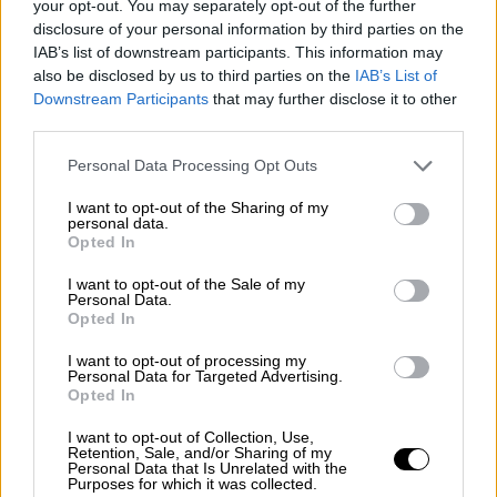
στο glass floor, βγάζοντας ενέργεια, διάθεση
your opt-out. You may separately opt-out of the further
κι επιθετικότητα, με την 100άρα να έρχεται
disclosure of your personal information by third parties on the
IAB’s list of downstream participants. This information may
ως απόρροια της πολύ καλής εμφάνισης.
also be disclosed by us to third parties on the
IAB’s List of
Downstream Participants
that may further disclose it to other
Η ομάδα του Εργκίν Αταμάν ήταν εξαιρετική
third parties.
στη δημιουργία με 23 ασίστ, έναντι μόλις 8
λαθών, έχοντας όμως και 8 κλεψίματα.
Please note that this website/app uses one or more Google
Personal Data Processing Opt Outs
services and may gather and store information including but
Εξαιρετικός και στην περιφέρεια ο
not limited to your visit or usage behaviour. You may click to
I want to opt-out of the Sharing of my
Παναθηναϊκός με 11/24 τρίποντα (45%),
personal data.
grant or deny consent to Google and its third-party tags to
Opted In
κερδίζοντας και τη «μάχη» των ριμπάουντ με
use your data for below specified purposes in below Google
36-33.
consent section.
I want to opt-out of the Sale of my
Personal Data.
Opted In
Πλέον οι «πράσινοι» περιμένουν να δουν την
κατάσταση του Κέντρικ Ναν, που είχε μία
I want to opt-out of processing my
Personal Data for Targeted Advertising.
αδιαθεσία και πήγε στο νοσοκομείο και στη
Opted In
συνέχεια τα δύο παιχνίδια κόντρα σε
Μπαρτσελόνα (3/12, 21:15) στο ΟΑΚΑ και
I want to opt-out of Collection, Use,
Retention, Sale, and/or Sharing of my
Παρτιζάν (5/12, 21:30) στο Βελιγράδι.
Personal Data that Is Unrelated with the
Purposes for which it was collected.