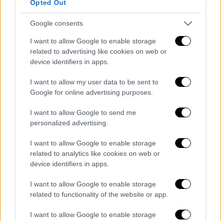
Opted Out
Ολυμπιακός - Περιστέρι 84-78
Google consents
Προηγουμένως, ο Ολυμπιακός, αν και...
I want to allow Google to enable storage
φλέρταρε με την δεύτερη ήττα του στο
related to advertising like cookies on web or
εφετινό πρωτάθλημα, συνέχισε νικηφόρα τις
device identifiers in apps.
υποχρεώσεις του στην Greek Basketball
League, επικρατώντας του μαχητικού
I want to allow my user data to be sent to
Google for online advertising purposes.
Περιστερίου στο ΣΕΦ με 84-78. Η ομάδα του
Γιώργου Μπαρτζώκα «καρδιοχτύπησε»,
I want to allow Google to send me
βρέθηκε να χάνει ακόμη και με 14 πόντους
personalized advertising.
στο δεύτερο δεκάλεπτο και χρειάστηκε να
I want to allow Google to enable storage
καταβάλει υπερπροσπάθεια, προκειμένου να
related to analytics like cookies on web or
γλιτώσει το... έμφραγμα και να πάρει τη νίκη
device identifiers in apps.
κόντρα στους Κυανοκίτρινους.
I want to allow Google to enable storage
Πρώτος σκόρερ των Πειραιωτών, οι οποίοι
related to functionality of the website or app.
εστιάζουν πλέον στην διπλή αγωνιστική
I want to allow Google to enable storage
υποχρέωση που τους περιμένει στη