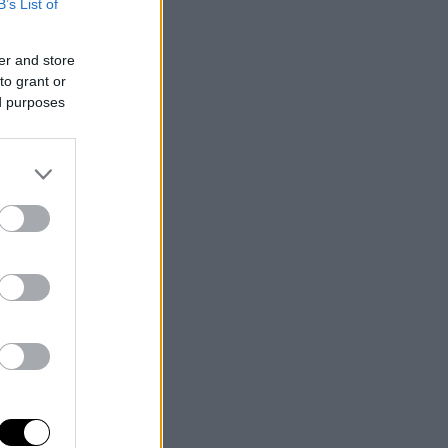
B’s List of
er and store
to grant or
ed purposes