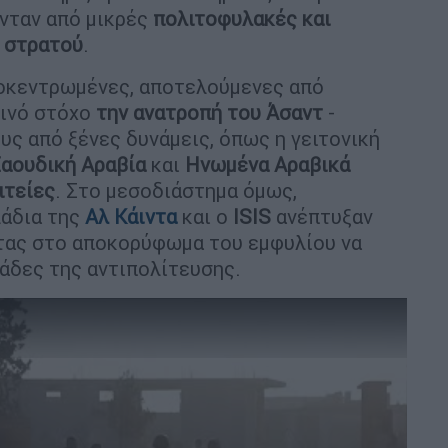
νταν από μικρές
πολιτοφυλακές και
 στρατού
.
ποκεντρωμένες, αποτελούμενες από
οινό στόχο
την ανατροπή του Άσαντ
-
ς από ξένες δυνάμεις, όπως η γειτονική
αουδική Αραβία
και
Ηνωμένα Αραβικά
ιτείες
. Στο μεσοδιάστημα όμως,
άδια της
Αλ Κάιντα
και ο
ISIS
ανέπτυξαν
τας στο αποκορύφωμα του εμφυλίου να
μάδες της αντιπολίτευσης.