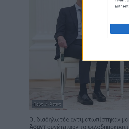
authenti
Πούτιν - Άσαντ
Οι διαδηλωτές αντιμετωπίστηκαν με 
Άσαντ
συνέτριψαν το φιλοδημοκρατικό