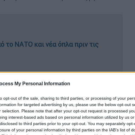
ό το ΝΑΤΟ και νέα όπλα πριν τις
αβαν το παλάτι του Άσαντ στο Χαλέπι:
ocess My Personal Information
to opt-out of the sale, sharing to third parties, or processing of your per
formation for targeted advertising by us, please use the below opt-out s
r selection. Please note that after your opt-out request is processed y
eing interest-based ads based on personal information utilized by us or
disclosed to third parties prior to your opt-out. You may separately opt-
ι
δυνάμεις της αντιπολίτευσης
losure of your personal information by third parties on the IAB’s list of