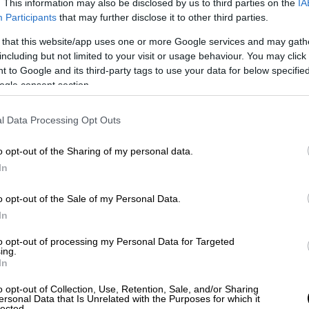
πό το 2016, «ξεπαγώνοντας» έναν
. This information may also be disclosed by us to third parties on the
IA
Participants
that may further disclose it to other third parties.
έ.
 that this website/app uses one or more Google services and may gath
including but not limited to your visit or usage behaviour. You may click 
 to Google and its third-party tags to use your data for below specifi
ogle consent section.
l Data Processing Opt Outs
o opt-out of the Sharing of my personal data.
In
video
o opt-out of the Sale of my Personal Data.
In
to opt-out of processing my Personal Data for Targeted
ing.
In
o opt-out of Collection, Use, Retention, Sale, and/or Sharing
ersonal Data that Is Unrelated with the Purposes for which it
lected.