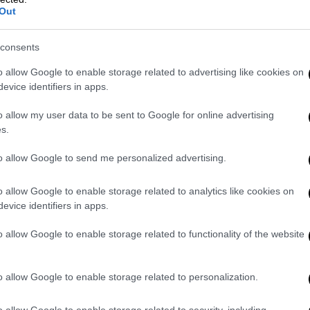
Out
 οποία έχει σκοτώσει περισσότερους
από
consents
εδόν 6
εκατομμύρια
πρόσφυγες εκτός της
o allow Google to enable storage related to advertising like cookies on
σεις σε ολόκληρη την περιοχή και πέραν
evice identifiers in apps.
o allow my user data to be sent to Google for online advertising
εμο της Συρίας;
s.
to allow Google to send me personalized advertising.
ξης το 2011, διαδηλωτές υπέρ της
ους της
Συρίας
ζητώντας την απομάκρυνση
o allow Google to enable storage related to analytics like cookies on
 Άσαντ.
evice identifiers in apps.
o allow Google to enable storage related to functionality of the website
o allow Google to enable storage related to personalization.
o allow Google to enable storage related to security, including