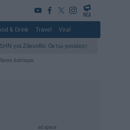
od & Drink
Travel
Viral
νθο: Οκτώ γυναίκες κατήγγειλαν βιασμό σε 20 μ
εδρικό Διάταγμα