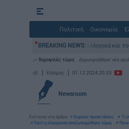
Πολιτική
Οικονομία
Ε
ομαχία ανάμεσα σε ελληνικά και τουρκικά F-16
BREAKING NEWS:
δημοφιλές τώρα:
Δημιουργήθηκε νέα αργ
┋
Κόσμος
┋
01.12.2024 20:33
Newsroom
Ενότητες στο άρθρο:
📌 Ευρείες προεκτάσεις
📌 Τι 
📌 Γιατί η σύγκρουση αναζωπυρώθηκε τώρα;
📌 Ποιο