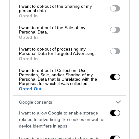
σκληροτράχηλο ΟΦΗ και πέρασε με επιτυχία
not limited to your visit or usage behaviour. You may click to
I want to opt-out of the Sharing of my
από μια δύσκολη έδρα. Οι Πειραιώτες είχαν
personal data.
grant or deny consent to Google and its third-party tags to
Opted In
την πρώτη τελική στον αγώνα στο 12’ με το
use your data for below specified purposes in below Google
σουτ του Τσικίνιο από δεξιά που έφυγε
consent section.
I want to opt-out of the Sale of my
Personal Data.
άουτ. Στο 17’ ο Γουίλιαν δεν «σημάδεψε»
Opted In
καλά, ενώ στο 32’ ο Ναούμοβ έκανε
I want to opt-out of processing my
σπουδαία επέμβαση το πλασέ που
Personal Data for Targeted Advertising.
επιχείρησε ο Βραζιλιάνος μεσοεπιθετικός
Opted In
με τη μία.
I want to opt-out of Collection, Use,
Retention, Sale, and/or Sharing of my
Ο Ναούμοβ έδειξε πολύ καλά
Personal Data that Is Unrelated with the
Purposes for which it was collected.
αντανακλαστικά και στο σουτ του Τσικίνιο
Opted Out
στο 49’, για να έρθει άλλη μία καλή στιγμή για
Google consents
τους Πειραιώτες στο 58’ με το σουτ του
Κωστούλα που έφυγε λίγο πάνω απ’ τα
I want to allow Google to enable storage
δοκάρια. Στο 60’ ο Ολυμπιακός άνοιξε το
related to advertising like cookies on web or
device identifiers in apps.
σκορ όταν από κόρνερ του Τσικίνιο, ο Ελ
Κααμπί πήρε την κεφαλιά, ο Ναούμοβ
I want to allow my user data to be sent to