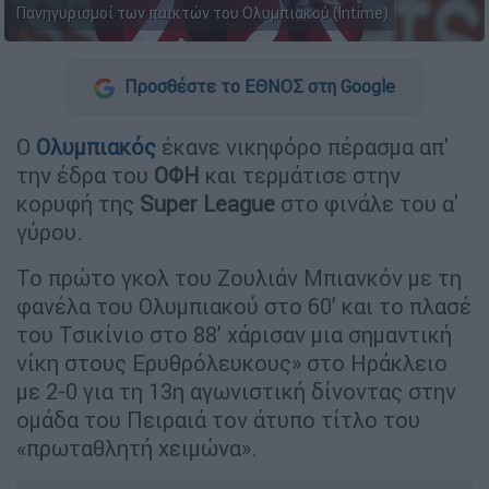
Πανηγυρισμοί των παικτών του Ολυμπιακού (Intime)
Προσθέστε το ΕΘΝΟΣ στη Google
Ο
Ολυμπιακός
έκανε νικηφόρο πέρασμα απ'
την έδρα του
ΟΦΗ
και τερμάτισε στην
κορυφή της
Super
League
στο φινάλε του α'
γύρου.
Το πρώτο γκολ του Ζουλιάν Μπιανκόν με τη
φανέλα του Ολυμπιακού στο 60’ και το πλασέ
του Τσικίνιο στο 88’ χάρισαν μια σημαντική
νίκη στους Ερυθρόλευκους» στο Ηράκλειο
με 2-0 για τη 13η αγωνιστική δίνοντας στην
ομάδα του Πειραιά τον άτυπο τίτλο του
«πρωταθλητή χειμώνα».