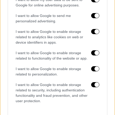
απέκρουσε κι επερχόμενος Μπιανκόν έκανε
Google for online advertising purposes.
από κοντά το 1-0.
I want to allow Google to send me
personalized advertising.
Ο ΟΦΗ έψαξε γκολ ισοφάρισης και είχε μία
καλή στιγμή στο 82’ με το πλασέ του
I want to allow Google to enable storage
πεσμένου Σαλσίδο που πέρασε λίγο άουτ,
related to analytics like cookies on web or
ενώ στο 84’ ο Τζολάκης μπλόκαρε σταθερά
device identifiers in apps.
το σουτ του Σενγκέλια.
I want to allow Google to enable storage
related to functionality of the website or app.
Στο 88’ ένα λάθος του Αμπάντα, έδωσε την
ευκαιρία στον Ελ Κααμπί να κλέψει την
I want to allow Google to enable storage
μπάλα στην περιοχή του ΟΦΗ, να
related to personalization.
προσπεράσει τον αντίπαλό του και να
I want to allow Google to enable storage
«σερβίρει» έτοιμο γκολ στον Κοστίνια που
related to security, including authentication
δεν αστόχησε από κοντά, διαμορφώνοντας
functionality and fraud prevention, and other
το τελικό 2-0 για τον Ολυμπιακό.
user protection.
ΟΦΗ
: Ναούμοβ, Μαρινάκης (80’ Γκονζάλες),