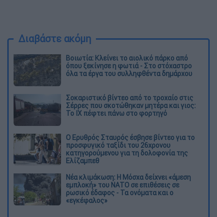
Διαβάστε ακόμη
Βοιωτία: Κλείνει το αιολικό πάρκο από
όπου ξεκίνησε η φωτιά - Στο στόχαστρο
όλα τα έργα του συλληφθέντα δημάρχου
Σοκαριστικό βίντεο από το τροχαίο στις
Σέρρες που σκοτώθηκαν μητέρα και γιος:
Το ΙΧ πέφτει πάνω στο φορτηγό
Ο Ερυθρός Σταυρός έσβησε βίντεο για το
προσφυγικό ταξίδι του 26χρονου
κατηγορούμενου για τη δολοφονία της
Ελίζαμπεθ
Νέα κλιμάκωση: Η Μόσχα δείχνει «άμεση
εμπλοκή» του ΝΑΤΟ σε επιθέσεις σε
ρωσικό έδαφος - Τα ονόματα και ο
«εγκέφαλος»