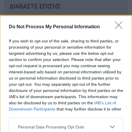
ΔΙΑΒΑΣΤΕ ΕΠΙΣΗΣ
Αθλητισμός
|
01.12.2024 18:35
Super League: Ο Πανσερραϊκός
Do Not Process My Personal Information
κέρασε... ακανέ τον Αστέρα με γκολ
If you wish to opt-out of the sale, sharing to third parties, or
στο φινάλε!
processing of your personal or sensitive information for
targeted advertising by us, please use the below opt-out
Αθλητισμός
|
01.12.2024 18:58
section to confirm your selection. Please note that after your
opt-out request is processed you may continue seeing
Basket League: Νίκη-προπόνηση για
interest-based ads based on personal information utilized by
τον Παναθηναϊκό, αγχωτική
us or personal information disclosed to third parties prior to
επικράτηση για τον Ολυμπιακό
your opt-out. You may separately opt-out of the further
disclosure of your personal information by third parties on the
IAB’s list of downstream participants. This information may
also be disclosed by us to third parties on the
IAB’s List of
Downstream Participants
that may further disclose it to other
Ο Ολυμπιακός ήταν «κυνικός» κι
third parties.
αποτελεσματικός στα καθοριστικά σημεία
Please note that this website/app uses one or more Google
του αγώνα, απέναντι σε έναν πολύ
Personal Data Processing Opt Outs
services and may gather and store information including but